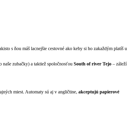
kisto s ňou máš lacnejšie cestovné ako keby si ho zakaždým platíš u
ako naše zubačky) a taktiež spoločnosťou
South of river Tejo
– záleží
ajných miest. Automaty sú aj v angličtine,
akceptujú papierové