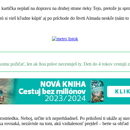
a kartička neplatí na dopravu na druhej strane rieky Tejo, pretože ju sp
torú si vieš kľudne kúpiť aj po príchode do štvrti Almada neskôr (nám 
ekomu požičať, len ak ňou práve necestuješ ty. Deti do 4 rokov cestujú 
riedku. Neboj, určite ich neprehliadneš. Po priložení ti ukáže aj stav 
 rovnaká, nezávisle na tom, akú vzdialenosť prejdeš – berie sa ohľad 