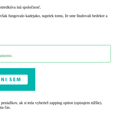
rostredkúva iná spoločnosť.
to však fungovalo kadejako, napriek tomu, že sme študovali bedekre a
zadarmo.
peniažkov, ak si teda vyberieš zapping option (opisujem nižšie).
na čas.