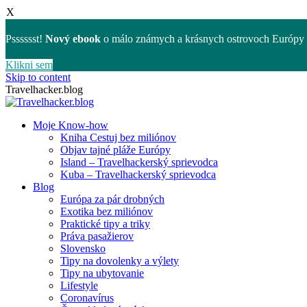
X
Psssssst!
Nový ebook
o málo známych a krásnych ostrovoch Európy 
Klikni sem
Skip to content
Travelhacker.blog
Moje Know-how
Kniha Cestuj bez miliónov
Objav tajné pláže Európy
Island – Travelhackerský sprievodca
Kuba – Travelhackerský sprievodca
Blog
Európa za pár drobných
Exotika bez miliónov
Praktické tipy a triky
Práva pasažierov
Slovensko
Tipy na dovolenky a výlety
Tipy na ubytovanie
Lifestyle
Coronavírus