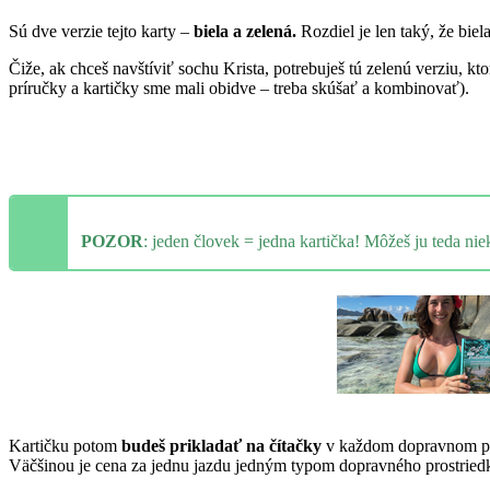
Sú dve verzie tejto karty –
biela a zelená.
Rozdiel je len taký, že biel
Čiže, ak chceš navštíviť sochu Krista, potrebuješ tú zelenú verziu, k
príručky a kartičky sme mali obidve – treba skúšať a kombinovať
).
POZOR
: jeden človek = jedna kartička! Môžeš ju teda ni
Kartičku potom
budeš prikladať na čítačky
v každom dopravnom prost
Väčšinou je cena za jednu jazdu jedným typom dopravného prostriedka