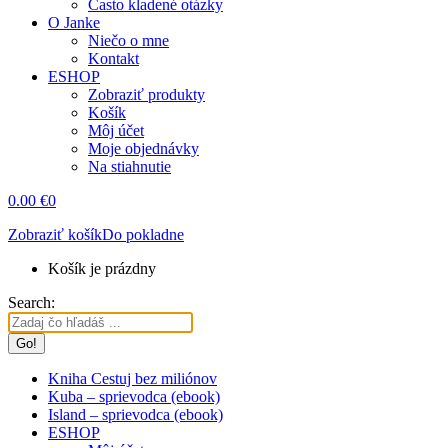
Často kladené otázky
O Janke
Niečo o mne
Kontakt
ESHOP
Zobraziť produkty
Košík
Môj účet
Moje objednávky
Na stiahnutie
0.00
€
0
Zobraziť košík
Do pokladne
Košík je prázdny
Search:
Kniha Cestuj bez miliónov
Kuba – sprievodca (ebook)
Island – sprievodca (ebook)
ESHOP