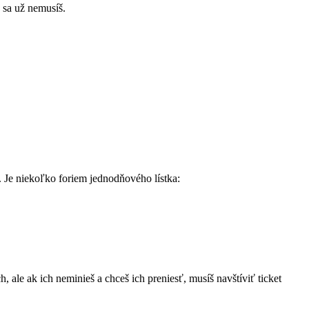
ť sa už nemusíš.
. Je niekoľko foriem jednodňového lístka:
 ale ak ich neminieš a chceš ich preniesť, musíš navštíviť ticket