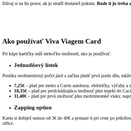
Dávaj si na ňu pozor, ak ju stratíš dostaneš pokutu.
Bude ti ju treba 
Ako používať Viva Viagem Card
Pri kúpe kartičky máš niekoľko možností, ako ju používať:
Jednodňový lístok
Ponúka neobmedzený počet jázd a začína platiť prvú jazdu dňa, takže 
7,25€
– platí pre metro a Carris autobusy, električky, výťahy a
10,35€ –
platí pre predchádzajúcu možnosť plus trajekt do Cac
11,40€
– platí pre prvú možnosť plus medzimestské vlaky, napr.
Zapping option
Kartu si dobiješ sumou od 3€ do 40€ a peniaze ti pri ceste po prilože
office.