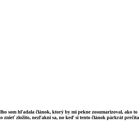
lho som hľadala článok, ktorý by mi pekne zosumarizoval, ako to
znieť zložito, nezľakni sa, no keď si tento článok párkrát prečítaš