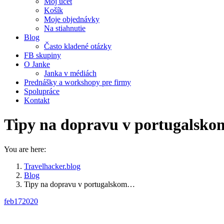
Môj účet
Košík
Moje objednávky
Na stiahnutie
Blog
Často kladené otázky
FB skupiny
O Janke
Janka v médiách
Prednášky a workshopy pre firmy
Spolupráce
Kontakt
Tipy na dopravu v portugalsko
You are here:
Travelhacker.blog
Blog
Tipy na dopravu v portugalskom…
feb
17
2020