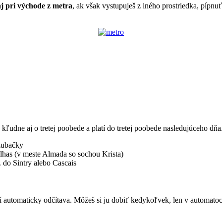
aj pri východe z metra
, ak však vystupuješ z iného prostriedka, pípnu
kľudne aj o tretej poobede a platí do tretej poobede nasledujúceho dňa
 zubačky
ilhas (v meste Almada so sochou Krista)
 do Sintry alebo Cascais
ní automaticky odčítava. Môžeš si ju dobiť kedykoľvek, len v automatoch,