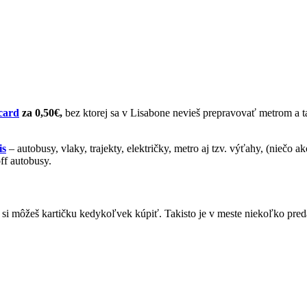
card
za 0,50€,
bez ktorej sa v Lisabone nevieš prepravovať metrom a ta
is
– autobusy, vlaky, trajekty, električky, metro aj tzv. výťahy, (niečo 
off autobusy.
 si môžeš kartičku kedykoľvek kúpiť. Takisto je v meste niekoľko pred