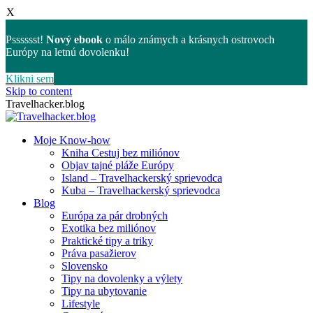
X
Psssssst!
Nový ebook
o málo známych a krásnych ostrovoch
Európy na letnú dovolenku!
Klikni sem
Skip to content
Travelhacker.blog
Moje Know-how
Kniha Cestuj bez miliónov
Objav tajné pláže Európy
Island – Travelhackerský sprievodca
Kuba – Travelhackerský sprievodca
Blog
Európa za pár drobných
Exotika bez miliónov
Praktické tipy a triky
Práva pasažierov
Slovensko
Tipy na dovolenky a výlety
Tipy na ubytovanie
Lifestyle