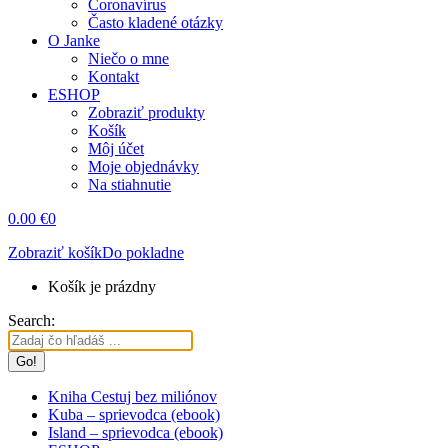
Coronavírus
Často kladené otázky
O Janke
Niečo o mne
Kontakt
ESHOP
Zobraziť produkty
Košík
Môj účet
Moje objednávky
Na stiahnutie
0.00
€
0
Zobraziť košík
Do pokladne
Košík je prázdny
Search:
Kniha Cestuj bez miliónov
Kuba – sprievodca (ebook)
Island – sprievodca (ebook)