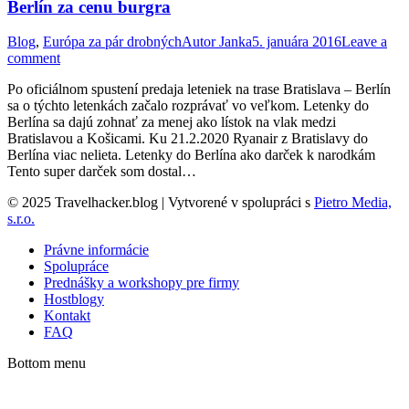
Berlín za cenu burgra
Blog
,
Európa za pár drobných
Autor
Janka
5. januára 2016
Leave a
comment
Po oficiálnom spustení predaja leteniek na trase Bratislava – Berlín
sa o týchto letenkách začalo rozprávať vo veľkom. Letenky do
Berlína sa dajú zohnať za menej ako lístok na vlak medzi
Bratislavou a Košicami. Ku 21.2.2020 Ryanair z Bratislavy do
Berlína viac nelieta. Letenky do Berlína ako darček k narodkám
Tento super darček som dostal…
© 2025 Travelhacker.blog | Vytvorené v spolupráci s
Pietro Media,
s.r.o.
Právne informácie
Spolupráce
Prednášky a workshopy pre firmy
Hostblogy
Kontakt
FAQ
Bottom menu