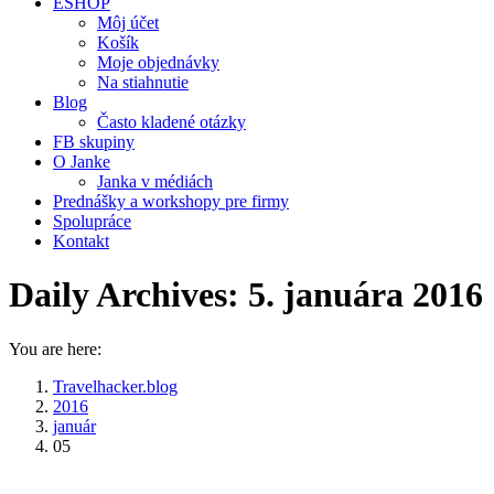
ESHOP
Môj účet
Košík
Moje objednávky
Na stiahnutie
Blog
Často kladené otázky
FB skupiny
O Janke
Janka v médiách
Prednášky a workshopy pre firmy
Spolupráce
Kontakt
Daily Archives:
5. januára 2016
You are here:
Travelhacker.blog
2016
január
05