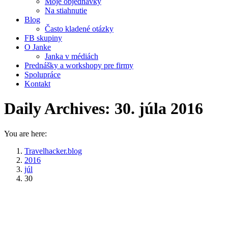
Moje objednávky
Na stiahnutie
Blog
Často kladené otázky
FB skupiny
O Janke
Janka v médiách
Prednášky a workshopy pre firmy
Spolupráce
Kontakt
Daily Archives:
30. júla 2016
You are here:
Travelhacker.blog
2016
júl
30