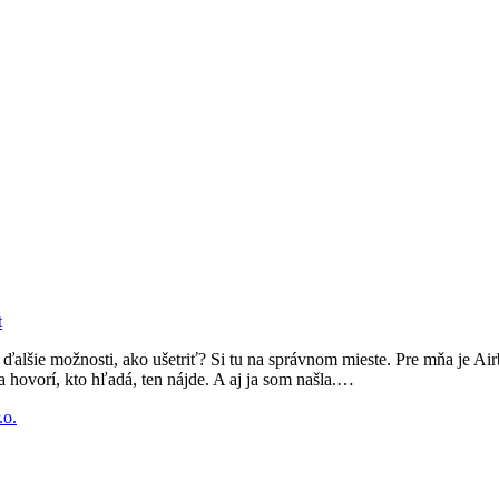
t
e ďalšie možnosti, ako ušetriť? Si tu na správnom mieste. Pre mňa je
 hovorí, kto hľadá, ten nájde. A aj ja som našla.…
.o.