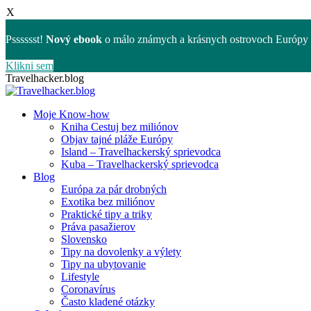
X
Psssssst!
Nový ebook
o málo známych a krásnych ostrovoch Európy 
Klikni sem
Skip
Travelhacker.blog
to
content
Moje Know-how
Kniha Cestuj bez miliónov
Objav tajné pláže Európy
Island – Travelhackerský sprievodca
Kuba – Travelhackerský sprievodca
Blog
Európa za pár drobných
Exotika bez miliónov
Praktické tipy a triky
Práva pasažierov
Slovensko
Tipy na dovolenky a výlety
Tipy na ubytovanie
Lifestyle
Coronavírus
Často kladené otázky