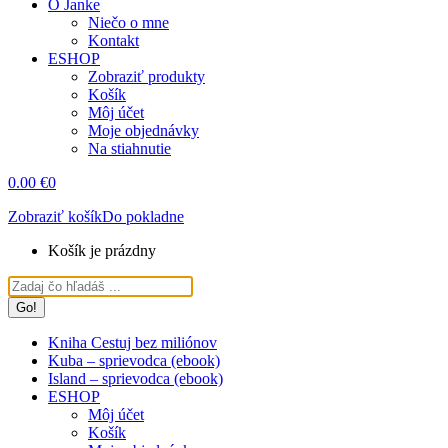
O Janke
Niečo o mne
Kontakt
ESHOP
Zobraziť produkty
Košík
Môj účet
Moje objednávky
Na stiahnutie
0.00
€
0
Zobraziť košík
Do pokladne
Košík je prázdny
Search:
Kniha Cestuj bez miliónov
Kuba – sprievodca (ebook)
Island – sprievodca (ebook)
ESHOP
Môj účet
Košík