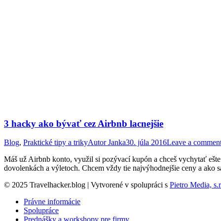
3 hacky ako bývať cez Airbnb lacnejšie
Blog
,
Praktické tipy a triky
Autor
Janka
30. júla 2016
Leave a commen
Máš už Airbnb konto, využil si pozývací kupón a chceš vychytať ešt
dovolenkách a výletoch. Chcem vždy tie najvýhodnejšie ceny a ako sa
© 2025 Travelhacker.blog | Vytvorené v spolupráci s
Pietro Media, s.r
Právne informácie
Spolupráce
Prednášky a workshopy pre firmy