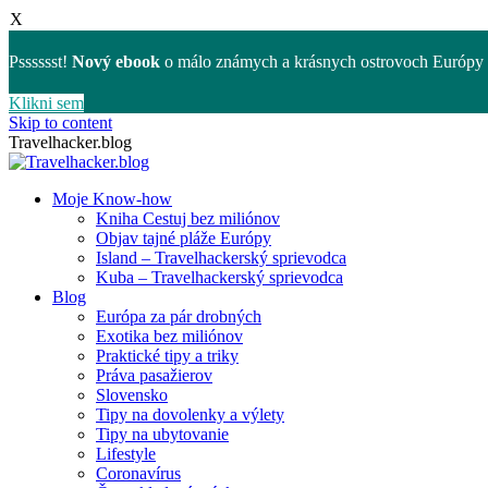
X
Psssssst!
Nový ebook
o málo známych a krásnych ostrovoch Európy 
Klikni sem
Skip to content
Travelhacker.blog
Moje Know-how
Kniha Cestuj bez miliónov
Objav tajné pláže Európy
Island – Travelhackerský sprievodca
Kuba – Travelhackerský sprievodca
Blog
Európa za pár drobných
Exotika bez miliónov
Praktické tipy a triky
Práva pasažierov
Slovensko
Tipy na dovolenky a výlety
Tipy na ubytovanie
Lifestyle
Coronavírus