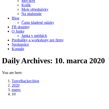
Môj účet
Košík
Moje objednávky
Na stiahnutie
Blog
Často kladené otázky
FB skupiny
O Janke
Janka v médiách
Prednášky a workshopy pre firmy
Spolupráce
Kontakt
Daily Archives:
10. marca 2020
You are here:
Travelhacker.blog
2020
marec
10