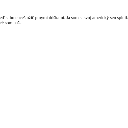
 si ho chceš užiť plnými dúškami. Ja som si svoj americký sen splnila a
toré som našla.…