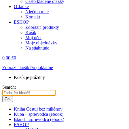
Často kladené otázky
O Janke
Niečo o mne
Kontakt
ESHOP
Zobraziť produkty
Košík
Môj účet
Moje objednávky
Na stiahnutie
0.00
€
0
Zobraziť košík
Do pokladne
Košík je prázdny
Search:
Kniha Cestuj bez miliónov
Kuba – sprievodca (ebook)
Island – sprievodca (ebook)
ESHOP