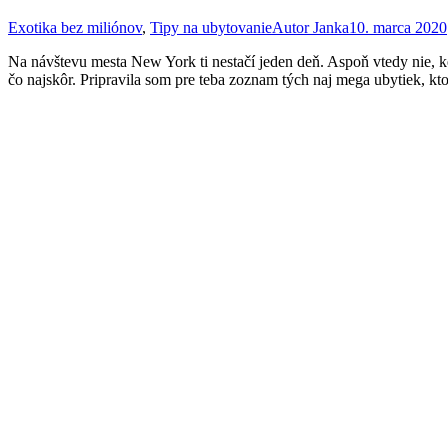
Exotika bez miliónov
,
Tipy na ubytovanie
Autor
Janka
10. marca 2020
Na návštevu mesta New York ti nestačí jeden deň. Aspoň vtedy nie, keď
čo najskôr. Pripravila som pre teba zoznam tých naj mega ubytiek, k