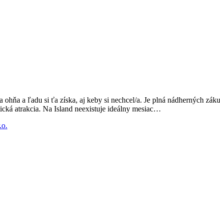
na ohňa a ľadu si ťa získa, aj keby si nechcel/a. Je plná nádherných zá
tická atrakcia. Na Island neexistuje ideálny mesiac…
.o.