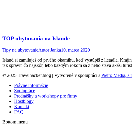
TOP ubytovania na Islande
Tipy na ubytovanie
Autor
Janka
10. marca 2020
Island si zamiluješ od prvého okamihu, keď vystúpiš z lietadla. Kraji
tak spraviť čo najskôr, lebo každým rokom sa z neho stáva akási turis
© 2025 Travelhacker.blog | Vytvorené v spolupráci s
Pietro Media, s.r
Právne informácie
Spolupráce
Prednášky a workshopy pre firmy
Hostblogy
Kontakt
FAQ
Bottom menu