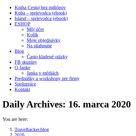
Kniha Cestuj bez miliónov
Kuba – sprievodca (ebook)
Island – sprievodca (ebook)
ESHOP
Môj účet
Košík
Moje objednávky
Na stiahnutie
Blog
Často kladené otázky
FB skupiny
O Janke
Janka v médiách
Prednášky a workshopy pre firmy
Spolupráce
Kontakt
Daily Archives:
16. marca 2020
You are here:
Travelhacker.blog
2020