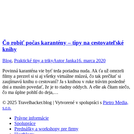
Čo robiť počas karantény – tipy na cestovateľské
knihy
Blog
,
Praktické tipy a triky
Autor
Janka
16. marca 2020
Povinná karanténa vie byť teda poriadna nuda. Ak ťa už omrzeli
filmy a prezrel si si aj všetky virtuálne múzeá, čo tak prečítať si
zaujímavú knihu o cestovaní? Ja s knihou v ruke trávim posledné
dni a musím povedať, že je to riadny oddych. A ešte ak čítam niečo,
čo ma úplne pohltí do deja,…
© 2025 Travelhacker.blog | Vytvorené v spolupráci s
Pietro Media,
s.r.o.
Právne informácie
Spolupráce
Prednášky a workshopy pre firmy