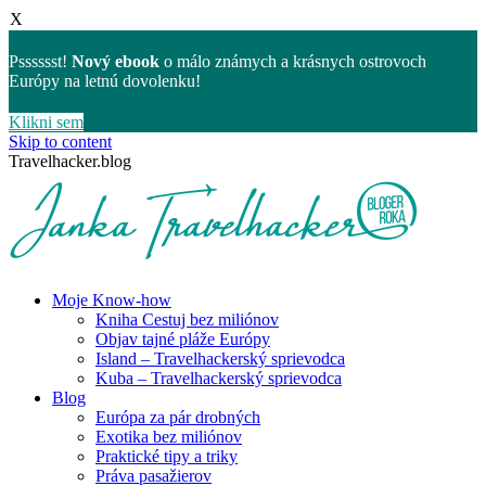
X
Psssssst!
Nový ebook
o málo známych a krásnych ostrovoch
Európy na letnú dovolenku!
Klikni sem
Skip to content
Travelhacker.blog
Moje Know-how
Kniha Cestuj bez miliónov
Objav tajné pláže Európy
Island – Travelhackerský sprievodca
Kuba – Travelhackerský sprievodca
Blog
Európa za pár drobných
Exotika bez miliónov
Praktické tipy a triky
Práva pasažierov