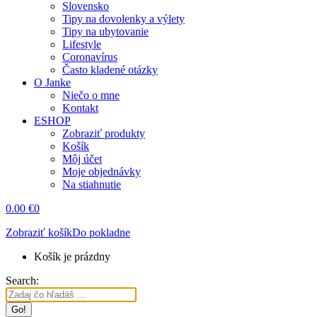
Slovensko
Tipy na dovolenky a výlety
Tipy na ubytovanie
Lifestyle
Coronavírus
Často kladené otázky
O Janke
Niečo o mne
Kontakt
ESHOP
Zobraziť produkty
Košík
Môj účet
Moje objednávky
Na stiahnutie
0.00
€
0
Zobraziť košík
Do pokladne
Košík je prázdny
Search: