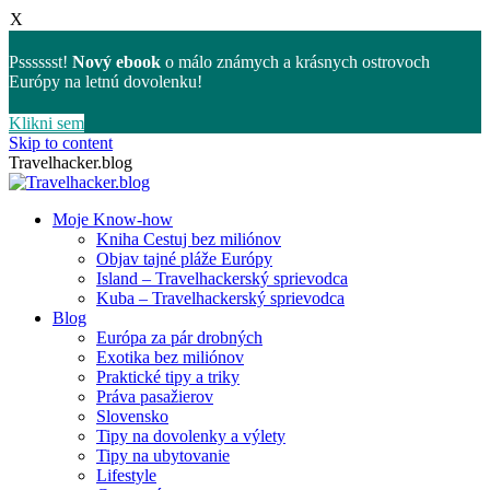
X
Psssssst!
Nový ebook
o málo známych a krásnych ostrovoch
Európy na letnú dovolenku!
Klikni sem
Skip to content
Travelhacker.blog
Moje Know-how
Kniha Cestuj bez miliónov
Objav tajné pláže Európy
Island – Travelhackerský sprievodca
Kuba – Travelhackerský sprievodca
Blog
Európa za pár drobných
Exotika bez miliónov
Praktické tipy a triky
Práva pasažierov
Slovensko
Tipy na dovolenky a výlety
Tipy na ubytovanie
Lifestyle