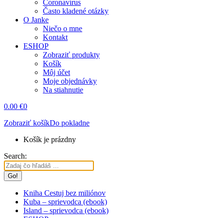
Coronavírus
Často kladené otázky
O Janke
Niečo o mne
Kontakt
ESHOP
Zobraziť produkty
Košík
Môj účet
Moje objednávky
Na stiahnutie
0.00
€
0
Zobraziť košík
Do pokladne
Košík je prázdny
Search:
Kniha Cestuj bez miliónov
Kuba – sprievodca (ebook)
Island – sprievodca (ebook)