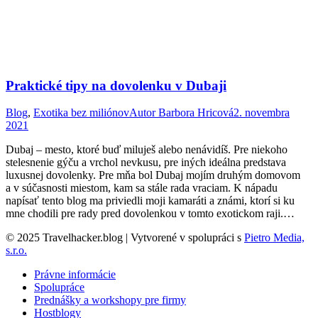
Praktické tipy na dovolenku v Dubaji
Blog
,
Exotika bez miliónov
Autor
Barbora Hricová
2. novembra
2021
Dubaj – mesto, ktoré buď miluješ alebo nenávidíš. Pre niekoho
stelesnenie gýču a vrchol nevkusu, pre iných ideálna predstava
luxusnej dovolenky. Pre mňa bol Dubaj mojím druhým domovom
a v súčasnosti miestom, kam sa stále rada vraciam. K nápadu
napísať tento blog ma priviedli moji kamaráti a známi, ktorí si ku
mne chodili pre rady pred dovolenkou v tomto exotickom raji.…
© 2025 Travelhacker.blog | Vytvorené v spolupráci s
Pietro Media,
s.r.o.
Právne informácie
Spolupráce
Prednášky a workshopy pre firmy
Hostblogy