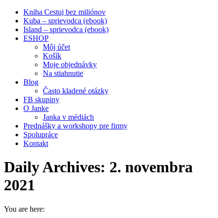
Kniha Cestuj bez miliónov
Kuba – sprievodca (ebook)
Island – sprievodca (ebook)
ESHOP
Môj účet
Košík
Moje objednávky
Na stiahnutie
Blog
Často kladené otázky
FB skupiny
O Janke
Janka v médiách
Prednášky a workshopy pre firmy
Spolupráce
Kontakt
Daily Archives:
2. novembra
2021
You are here: