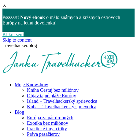
X
Psssssst!
Nový ebook
o málo známych a krásnych ostrovoch
Európy na letnú dovolenku!
Klikni sem
Skip to content
Travelhacker.blog
Moje Know-how
Kniha Cestuj bez miliónov
Objav tajné pláže Európy
Island – Travelhackerský sprievodca
Kuba – Travelhackerský sprievodca
Blog
Európa za pár drobných
Exotika bez miliónov
Praktické tipy a triky
Práva pasažierov