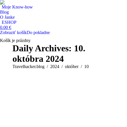
Moje Know-how
Blog
O Janke
ESHOP
0.00
€
Zobraziť košík
Do pokladne
Košík je prázdny
Search:
Daily Archives:
10.
októbra 2024
You are here:
Travelhacker.blog
2024
október
10