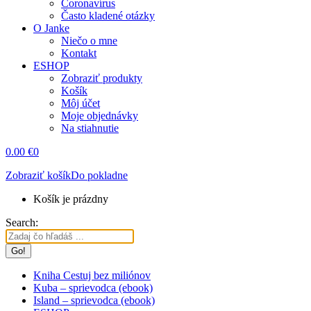
Coronavírus
Často kladené otázky
O Janke
Niečo o mne
Kontakt
ESHOP
Zobraziť produkty
Košík
Môj účet
Moje objednávky
Na stiahnutie
0.00
€
0
Zobraziť košík
Do pokladne
Košík je prázdny
Search:
Kniha Cestuj bez miliónov
Kuba – sprievodca (ebook)
Island – sprievodca (ebook)