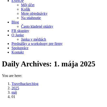
ESHOP
Môj účet
Košík
Moje objednávky
Na stiahnutie
Blog
Často kladené otázky
FB skupiny
O Janke
Janka v médiách
Prednášky a workshopy pre firmy
Spolupráce
Kontakt
Daily Archives:
1. mája 2025
You are here:
Travelhacker.blog
2025
máj
01