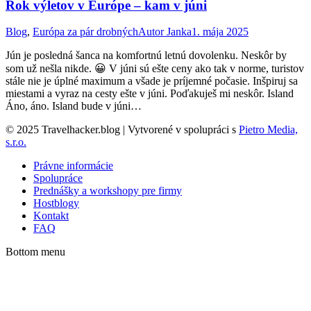
Rok výletov v Európe – kam v júni
Blog
,
Európa za pár drobných
Autor
Janka
1. mája 2025
Jún je posledná šanca na komfortnú letnú dovolenku. Neskôr by
som už nešla nikde. 😀 V júni sú ešte ceny ako tak v norme, turistov
stále nie je úplné maximum a všade je príjemné počasie. Inšpiruj sa
miestami a vyraz na cesty ešte v júni. Poďakuješ mi neskôr. Island
Áno, áno. Island bude v júni…
© 2025 Travelhacker.blog | Vytvorené v spolupráci s
Pietro Media,
s.r.o.
Právne informácie
Spolupráce
Prednášky a workshopy pre firmy
Hostblogy
Kontakt
FAQ
Bottom menu