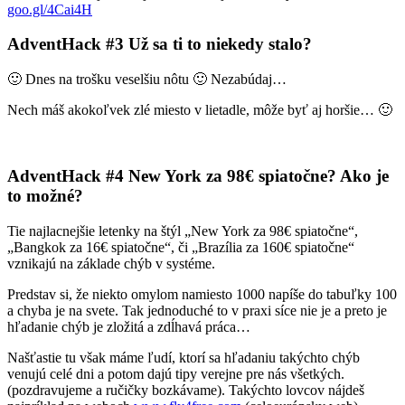
goo.gl/4Cai4H
AdventHack #3 Už sa ti to niekedy stalo?
🙂 Dnes na trošku veselšiu nôtu 🙂 Nezabúdaj…
Nech máš akokoľvek zlé miesto v lietadle, môže byť aj horšie… 🙂
AdventHack #4 New York za 98€ spiatočne? Ako je
to možné?
Tie najlacnejšie letenky na štýl „New York za 98€ spiatočne“,
„Bangkok za 16€ spiatočne“, či „Brazília za 160€ spiatočne“
vznikajú na základe chýb v systéme.
Predstav si, že niekto omylom namiesto 1000 napíše do tabuľky 100
a chyba je na svete. Tak jednoduché to v praxi síce nie je a preto je
hľadanie chýb je zložitá a zdĺhavá práca…
Našťastie tu však máme ľudí, ktorí sa hľadaniu takýchto chýb
venujú celé dni a potom dajú tipy verejne pre nás všetkých.
(pozdravujeme a ručičky bozkávame). Takýchto lovcov nájdeš