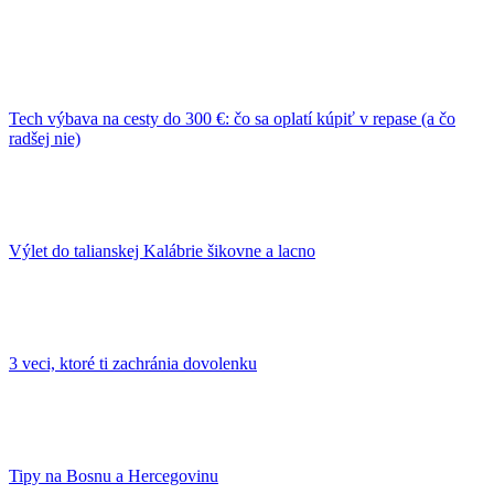
Tech výbava na cesty do 300 €: čo sa oplatí kúpiť v repase (a čo
radšej nie)
Výlet do talianskej Kalábrie šikovne a lacno
3 veci, ktoré ti zachránia dovolenku
Tipy na Bosnu a Hercegovinu