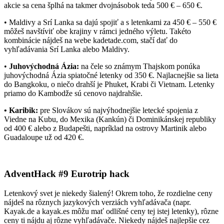
akcie sa cena šplhá na takmer dvojnásobok teda 500 € – 650 €.
• Maldivy a Srí Lanka sa dajú spojiť a s letenkami za 450 € – 550 €
môžeš navštíviť obe krajiny v rámci jedného výletu. Takéto
kombinácie nájdeš na webe kadetade.com, stačí dať do
vyhľadávania Srí Lanka alebo Maldivy.
•
Juhovýchodná Ázia:
na čele so známym Thajskom ponúka
juhovýchodná Ázia spiatočné letenky od 350 €. Najlacnejšie sa lieta
do Bangkoku, o niečo drahší je Phuket, Krabi či Vietnam. Letenky
priamo do Kambodže sú cenovo najdrahšie.
• Karibik:
pre Slovákov sú najvýhodnejšie letecké spojenia z
Viedne na Kubu, do Mexika (Kankún) či Dominikánskej republiky
od 400 € alebo z Budapešti, napríklad na ostrovy Martinik alebo
Guadaloupe už od 420 €.
AdventHack #9 Eurotrip hack
Letenkový svet je niekedy šialený! Okrem toho, že rozdielne ceny
nájdeš na rôznych jazykových verziách vyhľadávača (napr.
Kayak.de a kayak.es môžu mať odlišné ceny tej istej letenky), rôzne
ceny ti nájdu aj rôzne vyhľadávače. Niekedy nájdeš najlepšie cez