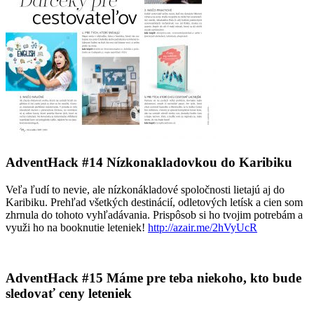
AdventHack #14 Nízkonakladovkou do Karibiku
Veľa ľudí to nevie, ale nízkonákladové spoločnosti lietajú aj do
Karibiku. Prehľad všetkých destinácií, odletových letísk a cien som
zhrnula do tohoto vyhľadávania. Prispôsob si ho tvojim potrebám a
využi ho na booknutie leteniek!
http://azair.me/2hVyUcR
AdventHack #15 Máme pre teba niekoho, kto bude
sledovať ceny leteniek