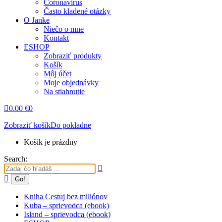
Coronavírus
Často kladené otázky
O Janke
Niečo o mne
Kontakt
ESHOP
Zobraziť produkty
Košík
Môj účet
Moje objednávky
Na stiahnutie
0.00
€
0
Zobraziť košík
Do pokladne
Košík je prázdny
Search:
Kniha Cestuj bez miliónov
Kuba – sprievodca (ebook)
Island – sprievodca (ebook)