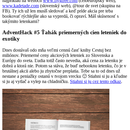
najpríklad na weboch
www.fly4free.com
(celoeurópsky web),
www.kadetade.com
(slovenský web), @tour de svet (skupina na
FB). Ty ich už len musíš sledovať a keď príde akcia pre teba
bookovať rýchlejšie ako sa vypredá, či opraví. Máš skúsenosť s
takýmito letenkami?
AdventHack #5 Ťahák priemerných cien leteniek do
exotiky
Dnes dostávaš odo mňa veľmi cennú časť knihy Cestuj bez
miliónov. Priemerné ceny akciových leteniek zo Slovenska a
Európy do sveta. Ľudia totiž často nevedia, aká cena za letenku je
dobrá a ktorá nie. Potom sa stáva, že buď nebooknu letenku, čo je v
brutálnej akcii alebo ju zbytočne preplatia. Tebe sa to od dnes už
nestane a peniažky ostanú v tvojom vrecku 🙂 Stiahni si ju a kľudne
si ju aj vytlač a vylep na chladničku.
Stiahni si ju cez tento odkaz
.