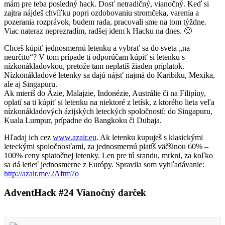
mám pre teba posledný hack. Dosť netradičný, vianočný. Keď si
zajtra nájdeš chvíľku popri ozdobovaniu stromčeka, varenia a
pozerania rozprávok, budem rada, pracovali sme na tom týždne.
Viac nateraz neprezradím, radšej idem k Hacku na dnes. 🙂
Chceš kúpiť jednosmernú letenku a vybrať sa do sveta „na
neurčito“? V tom prípade ti odporúčam kúpiť si letenku s
nízkonákladovkou, pretože tam neplatíš žiaden príplatok.
Nízkonákladové letenky sa dajú nájsť najmä do Karibiku, Mexika,
ale aj Singapuru.
Ak mieriš do Ázie, Malajzie, Indonézie, Austrálie či na Filipíny,
oplatí sa ti kúpiť si letenku na niektoré z letísk, z ktorého lieta veľa
nízkonákladových ázijských leteckých spoločností: do Singapuru,
Kuala Lumpur, prípadne do Bangkoku či Dubaja.
Hľadaj ich cez
www.azair.eu
. Ak letenku kupuješ s klasickými
leteckými spoločnosťami, za jednosmernú platíš väčšinou 60% –
100% ceny spiatočnej letenky. Len pre tú srandu, mrkni, za koľko
sa dá letieť jednosmerne z Európy. Spravila som vyhľadávanie:
http://azair.me/2Aftm7o
AdventHack #24 Vianočný darček