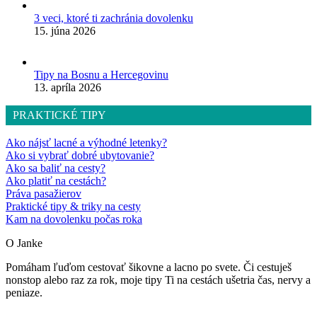
3 veci, ktoré ti zachránia dovolenku
15. júna 2026
Tipy na Bosnu a Hercegovinu
13. apríla 2026
PRAKTICKÉ TIPY
Ako nájsť lacné a výhodné letenky?
Ako si vybrať dobré ubytovanie?
Ako sa baliť na cesty?
Ako platiť na cestách?
Práva pasažierov
Praktické tipy & triky na cesty
Kam na dovolenku počas roka
O Janke
Pomáham ľuďom cestovať šikovne a lacno po svete. Či cestuješ
nonstop alebo raz za rok, moje tipy Ti na cestách ušetria čas, nervy a
peniaze.