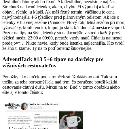
flexibilné dátumy alebo fixné. Ak flexibilné, neexistuje naj čas.
Striehneš na lacnú letenku, akciu, chybu, či výpredaj a keď sa
objaví, rýchlo ju kúpiš. Ak máš fixný termín, väčšinou je cena
najvýhodnejšia 4-6 týždňov pred plánovaným odletom. Ak ide o
letenky v hlavnej sezóne (Vianoce, Nový rok, letná sezóna pri mori,
lyžovačky, konferencie), kupuj ju skôr, kľudne 2-4 mesiace vopred.
Pozor na tipy na štýl „letenky sú najlacnejšie v stredu každý prvý
týždeň medzi 23:00 a 00:00, pretože vtedy majú Číňania najmenej
predajov“… Nikto nevie, kedy bude letenka najlacnejšia. Kto tvrdí
že áno ti klame. Ty na to poď odteraz šikovnejšie.
AdventHack #13 5+6 tipov na darčeky pre
vášnivých cestovateľov
Ponožky ako darček pod stromček sú úž dááávno out. Tak som
trošku za teba porozmýšľala nad tým, čo zaručene poteší každú
cestovania-chtivú dušu. Mrkni na to: Buď v tomto obrázku alebo
ešte aj v tomto článku: