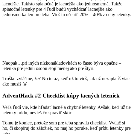
lacnejšie. Takisto spiatočná je lacnejšia ako jednosmerná. Takže
spiatočné letenky pre 4 ľudí budú vychádzať lacnejšie ako
jednosmerka len pre teba. Vieš tu ušetriť 20% – 40% z ceny letenky.
Naopak…pri iných nízkonákladovkách to často býva opačne –
letenka pre jednu osobu stojí menej ako pre štyri.
Trošku zvláštne, že? No teraz, keď už to vieš, tak už nezaplatíš viac
ako musíš 🙂
AdventHack #2 Checklist kúpy lacných leteniek
Veľa ľudí vie, kde hľadať lacné a chybné letenky. Avšak, keď už tie
letenky prídu, nevieš čo spraviť skôr…
Tomu je koniec, pretože som pre teba spravila checklist. Vytlač si
ho, či skopíruj do záložiek, no maj ho poruke, keď prídu letenky pre
teba.