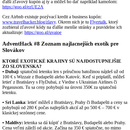
ďalší zľavový kupón aj ty a môžeš ho dať napríklad kamošom:
https://goo.gl/ezUE2A
C
ez Airbnb existuje pozývací kredit a business kupón:
www.travelhacker.blog/zlavy
. Okrem nich je tu
Flyertalk
, ktorý
zozbieral zľavové kódy na ďalšie menšie stránky a pravidelne ich
aktualizuje:
https://goo.gl/uvaioe
AdventHack #8 Zoznam najlacnejších exotík pre
Slovákov
KTORÉ EXOTICKÉ KRAJINY SÚ NAJDOSTUPNEJŠIE
ZO SLOVENSKA?
• Dubaj:
spiatočnú letenku len s príručnou batožinou nájdeš už od
100 € s Wizzair z Budapešti alebo Katovíc. Keď si priplatíš, môžeš
letieť z Bratislavy s FlyDubai, z Viedne s Ukrainian Airlines či
Pegasusom. Tu sa ceny pohybujú na úrovni 350€ za spiatočnú
letenku.
• Srí Lanka
: letieť môžeš z Bratislavy, Prahy či Budapešti a ceny sa
pohybujú od 280 € počas najlepších akcií až po 500 € – 700 € v
klasickej sezónnej cene.
• Maldivy:
letenka sa dá kúpiť z Bratislavy, Budapešti alebo Prahy.
Cena veľmi záleží od akcie. Začína na 350 € spiatočne, no mimo