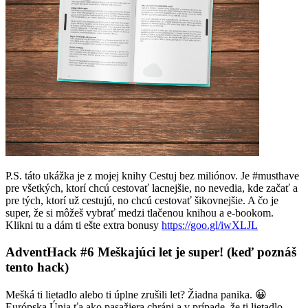
P.S. táto ukážka je z mojej knihy Cestuj bez miliónov. Je #musthave
pre všetkých, ktorí chcú cestovať lacnejšie, no nevedia, kde začať a
pre tých, ktorí už cestujú, no chcú cestovať šikovnejšie. A čo je
super, že si môžeš vybrať medzi tlačenou knihou a e-bookom.
Klikni tu a dám ti ešte extra bonusy
https://goo.gl/iwXLJL
AdventHack #6 Meškajúci let je super! (keď poznáš
tento hack)
Mešká ti lietadlo alebo ti úplne zrušili let? Žiadna panika. 😀
Európska Únia ťa ako pasažiera chráni a v prípade, že ti lietadlo