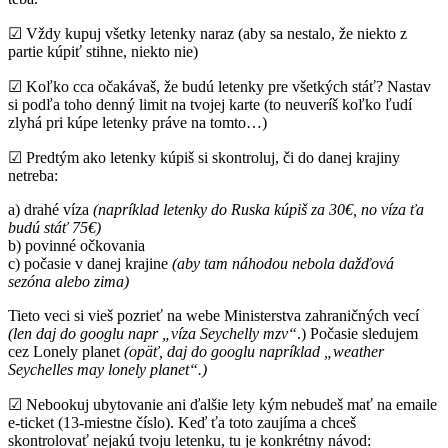
☑ Vždy kupuj všetky letenky naraz (aby sa nestalo, že niekto z
partie kúpiť stihne, niekto nie)
☑ Koľko cca očakávaš, že budú letenky pre všetkých stáť? Nastav
si podľa toho denný limit na tvojej karte (to neuveríš koľko ľudí
zlyhá pri kúpe letenky práve na tomto…)
☑ Predtým ako letenky kúpiš si skontroluj, či do danej krajiny
netreba:
a) drahé víza
(napríklad letenky do Ruska kúpiš za 30€, no víza ťa
budú stáť 75€)
b) povinné očkovania
c) počasie v danej krajine
(aby tam náhodou nebola dažďová
sezóna alebo zima)
Tieto veci si vieš pozrieť na webe Ministerstva zahraničných vecí
(len daj do googlu napr „víza Seychelly mzv“
.) Počasie sledujem
cez Lonely planet
(opäť, daj do googlu napríklad „weather
Seychelles may lonely planet“.)
☑ Nebookuj ubytovanie ani ďalšie lety kým nebudeš mať na emaile
e-ticket (13-miestne číslo). Keď ťa toto zaujíma a chceš
skontrolovať nejakú tvoju letenku, tu je konkrétny návod: