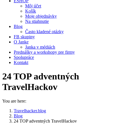
ESHOP
Môj účet
Košík
Moje objednávky
Na stiahnutie
Blog
Často kladené otázky
FB skupiny
O Janke
Janka v médiách
Prednášky a workshopy pre firmy
Spolupráce
Kontakt
24 TOP adventných
TravelHackov
You are here:
Travelhacker.blog
Blog
24 TOP adventných TravelHackov