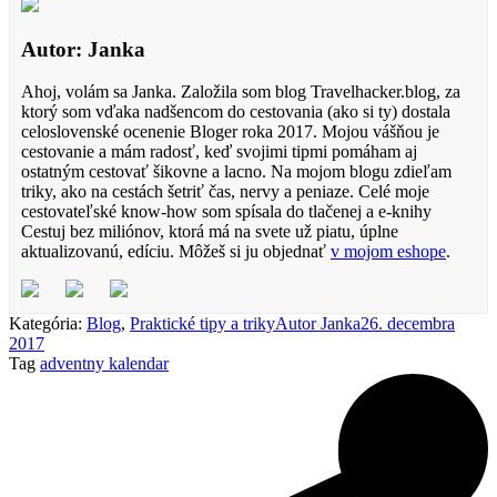
Autor: Janka
Ahoj, volám sa Janka. Založila som blog Travelhacker.blog, za
ktorý som vďaka nadšencom do cestovania (ako si ty) dostala
celoslovenské ocenenie Bloger roka 2017. Mojou vášňou je
cestovanie a mám radosť, keď svojimi tipmi pomáham aj
ostatným cestovať šikovne a lacno. Na mojom blogu zdieľam
triky, ako na cestách šetriť čas, nervy a peniaze. Celé moje
cestovateľské know-how som spísala do tlačenej a e-knihy
Cestuj bez miliónov, ktorá má na svete už piatu, úplne
aktualizovanú, edíciu. Môžeš si ju objednať
v mojom eshope
.
Kategória:
Blog
,
Praktické tipy a triky
Autor
Janka
26. decembra
2017
Tag
adventny kalendar