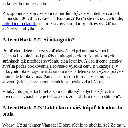
to kopec hodín researchu….
P.S. spomínala som, že som na Sardínii bývala v hoteli len za 30€
namiesto 50€ vďaka zľave na Booking? Keď ešte nevieš, že to ide,
mrkni tento článok,
je tam zľavový kód, ktorý môžeš využiť na
akékoľvek ubytko aj ty.
AdventHack #22 Si inkognito?
Pri hľadaní leteniek cez vyhľadávače, či priamo na weboch
leteckých spoločností používaj inkognito okno. Na niektorých
stránkach tak predídeš zvýšeniu cien letenky. Ak sa ti cena letenky
zvýšila počas bookovania a rovnako vysokú cenu ti ukazuje aj v
inkognito okne, zrjeme máš smolu a cena letenky sa zvýšila práve v
momente bookovania. Pamätáš? To som ti písala v jednom z
adventných hackov: ceny leteniek sa menia veľmi často.
V takýchto prípadoch treba spraviť hlboký nádych a výdych a
povedať si: „našťastie je toľko akcií, že tú ďalšiu už isto stihnem“.
AdventHack #23 Takto lacno vieš kúpiť letenku do
tepla
Woaw! Už sú takmer Vianoce! Dobre rýchlo to ubehlo, že? Zajtra tu