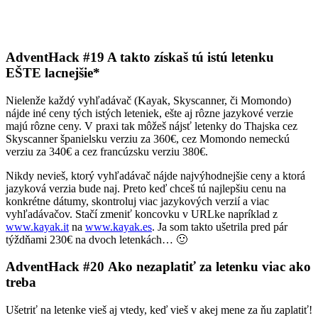
AdventHack #19 A takto získaš tú istú letenku
EŠTE lacnejšie*
Nielenže každý vyhľadávač (Kayak, Skyscanner, či Momondo)
nájde iné ceny tých istých leteniek, ešte aj rôzne jazykové verzie
majú rôzne ceny. V praxi tak môžeš nájsť letenky do Thajska cez
Skyscanner španielsku verziu za 360€, cez Momondo nemeckú
verziu za 340€ a cez francúzsku verziu 380€.
Nikdy nevieš, ktorý vyhľadávač nájde najvýhodnejšie ceny a ktorá
jazyková verzia bude naj. Preto keď chceš tú najlepšiu cenu na
konkrétne dátumy, skontroluj viac jazykových verzií a viac
vyhľadávačov. Stačí zmeniť koncovku v URLke napríklad z
www.kayak.it
na
www.kayak.es
. Ja som takto ušetrila pred pár
týždňami 230€ na dvoch letenkách… 🙂
AdventHack #20 Ako nezaplatiť za letenku viac ako
treba
Ušetriť na letenke vieš aj vtedy, keď vieš v akej mene za ňu zaplatiť!