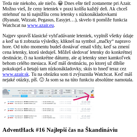
Teda nie niekoho, ale niečo. 😀 Dnes ešte tiež zostaneme pri Azair.
Možno vieš, že ceny leteniek v praxi kolíšu každý deň. Ak chceš
striehnuť na tú najnižšiu cenu letenky s nízkonákladovkami
(Ryanair, Wizzair, Pegasus, Easyjet…), skvelo ti pomôže funkcia
Watchcat na
www.azair.eu
.
Najprv spravíš klasické vyhľadávanie leteniek, vyplníš všetky údaje
a keď sa ti zobrazia výsledky, klikneš na symbol „mačky“ napravo
hore. Od toho momentu budeš dostávať email vždy, keď sa zmení
cena letenky, ktorú sleduješ. Môžeš sledovať letenky do konkrétnej
destinácie, či na konkrétne dátumy, ale aj letenky smer kamkoľvek
behom celého mesiaca. Keď máš destináciu, po ktorej už dlhšie
pokukuješ a lietajú tam nízkonákladovky, skús to hneď teraz cez
www.azair.sk
. Tu na obrázku som ti zvýraznila Watchcat. Keď máš
nejaké otázky, píš. 🙂 Ja som sa na túto funkciu absolútne namotala.
AdventHack #16 Najlepší čas na Škandináviu