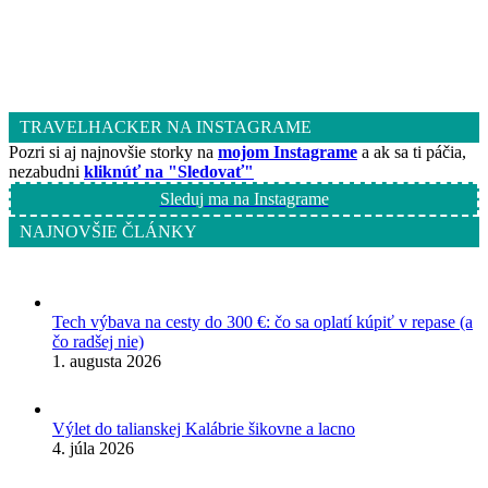
TRAVELHACKER NA INSTAGRAME
Pozri si aj najnovšie storky na
mojom Instagrame
a ak sa ti páčia,
nezabudni
kliknúť na "Sledovať"
Sleduj ma na Instagrame
NAJNOVŠIE ČLÁNKY
Tech výbava na cesty do 300 €: čo sa oplatí kúpiť v repase (a
čo radšej nie)
1. augusta 2026
Výlet do talianskej Kalábrie šikovne a lacno
4. júla 2026