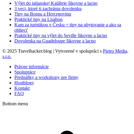
Výlet do talianskej Kalábrie šikovne a lacno
3 veci, ktoré ti zachránia dovolenku
Tipy na Bosnu a Hercegovinu
Praktické tipy na Lisabon
Kam za turistikou v Česku + tipy na ubytovanie a ako sa
obliecť
Praktické tipy na výlet do Seville šikovne a lacno
Dovolenka na Guadeloupe šikovne a lacno
© 2025 Travelhacker.blog | Vytvorené v spolupráci s
Pietro Media,
s.r.o.
Právne informácie
Spolupráce
Prednášky a workshopy pre firmy
Hostblogy
Kontakt
FAQ
Bottom menu