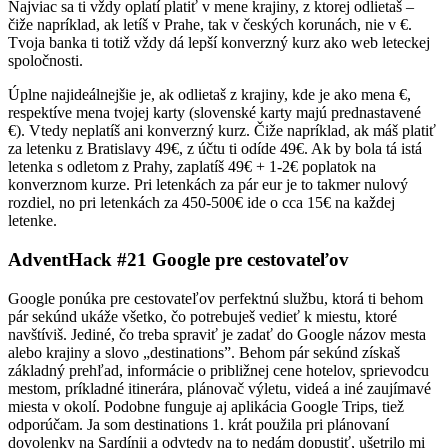
Najviac sa ti vždy oplatí platiť v mene krajiny, z ktorej odlietaš –
čiže napríklad, ak letíš v Prahe, tak v českých korunách, nie v €.
Tvoja banka ti totiž vždy dá lepší konverzný kurz ako web leteckej
spoločnosti.
Úplne najideálnejšie je, ak odlietaš z krajiny, kde je ako mena €,
respektíve mena tvojej karty (slovenské karty majú prednastavené
€). Vtedy neplatíš ani konverzný kurz. Čiže napríklad, ak máš platiť
za letenku z Bratislavy 49€, z účtu ti odíde 49€. Ak by bola tá istá
letenka s odletom z Prahy, zaplatíš 49€ + 1-2€ poplatok na
konverznom kurze. Pri letenkách za pár eur je to takmer nulový
rozdiel, no pri letenkách za 450-500€ ide o cca 15€ na každej
letenke.
AdventHack #21 Google pre cestovateľov
Google ponúka pre cestovateľov perfektnú službu, ktorá ti behom
pár sekúnd ukáže všetko, čo potrebuješ vedieť k miestu, ktoré
navštíviš. Jediné, čo treba spraviť je zadať do Google názov mesta
alebo krajiny a slovo „destinations”. Behom pár sekúnd získaš
základný prehľad, informácie o približnej cene hotelov, sprievodcu
mestom, príkladné itinerára, plánovač výletu, videá a iné zaujímavé
miesta v okolí. Podobne funguje aj aplikácia Google Trips, tiež
odporúčam. Ja som destinations 1. krát použila pri plánovaní
dovolenky na Sardínii a odvtedy na to nedám dopustiť, ušetrilo mi