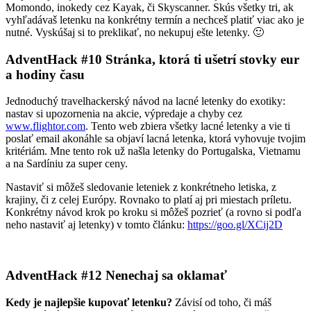
Momondo, inokedy cez Kayak, či Skyscanner. Skús všetky tri, ak
vyhľadávaš letenku na konkrétny termín a nechceš platiť viac ako je
nutné. Vyskúšaj si to preklikať, no nekupuj ešte letenky. 🙂
AdventHack #10 Stránka, ktorá ti ušetrí stovky eur
a hodiny času
Jednoduchý travelhackerský návod na lacné letenky do exotiky:
nastav si upozornenia na akcie, výpredaje a chyby cez
www.flightor.com
. Tento web zbiera všetky lacné letenky a vie ti
poslať email akonáhle sa objaví lacná letenka, ktorá vyhovuje tvojim
kritériám. Mne tento rok už našla letenky do Portugalska, Vietnamu
a na Sardíniu za super ceny.
Nastaviť si môžeš sledovanie leteniek z konkrétneho letiska, z
krajiny, či z celej Európy. Rovnako to platí aj pri miestach príletu.
Konkrétny návod krok po kroku si môžeš pozrieť (a rovno si podľa
neho nastaviť aj letenky) v tomto článku:
https://goo.gl/XCij2D
AdventHack #12 Nenechaj sa oklamať
Kedy je najlepšie kupovať letenku?
Závisí od toho, či máš