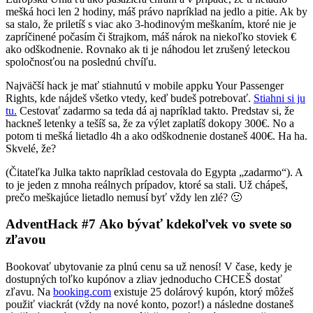
mešká hoci len 2 hodiny, máš právo napríklad na jedlo a pitie. Ak by
sa stalo, že priletíš s viac ako 3-hodinovým meškaním, ktoré nie je
zapríčinené počasím či štrajkom, máš nárok na niekoľko stoviek €
ako odškodnenie. Rovnako ak ti je náhodou let zrušený leteckou
spoločnosťou na poslednú chvíľu.
Najväčší hack je mať stiahnutú v mobile appku Your Passenger
Rights, kde nájdeš všetko vtedy, keď budeš potrebovať.
Stiahni si ju
tu.
Cestovať zadarmo sa teda dá aj napríklad takto. Predstav si, že
hackneš letenky a tešíš sa, že za výlet zaplatíš dokopy 300€. No a
potom ti mešká lietadlo 4h a ako odškodnenie dostaneš 400€. Ha ha.
Skvelé, že?
(Čitateľka Julka takto napríklad cestovala do Egypta „zadarmo“). A
to je jeden z mnoha reálnych prípadov, ktoré sa stali. Už chápeš,
prečo meškajúce lietadlo nemusí byť vždy len zlé? 🙂
AdventHack #7 Ako bývať kdekoľvek vo svete so
zľavou
Bookovať ubytovanie za plnú cenu sa už nenosí! V čase, kedy je
dostupných toľko kupónov a zliav jednoducho CHCEŠ dostať
zľavu. Na
booking.com
existuje 25 dolárový kupón, ktorý môžeš
použiť viackrát (vždy na nové konto, pozor!) a následne dostaneš