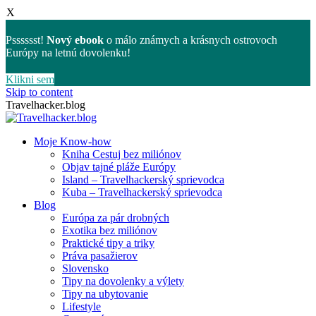
X
Psssssst!
Nový ebook
o málo známych a krásnych ostrovoch
Európy na letnú dovolenku!
Klikni sem
Skip to content
Travelhacker.blog
Moje Know-how
Kniha Cestuj bez miliónov
Objav tajné pláže Európy
Island – Travelhackerský sprievodca
Kuba – Travelhackerský sprievodca
Blog
Európa za pár drobných
Exotika bez miliónov
Praktické tipy a triky
Práva pasažierov
Slovensko
Tipy na dovolenky a výlety
Tipy na ubytovanie
Lifestyle