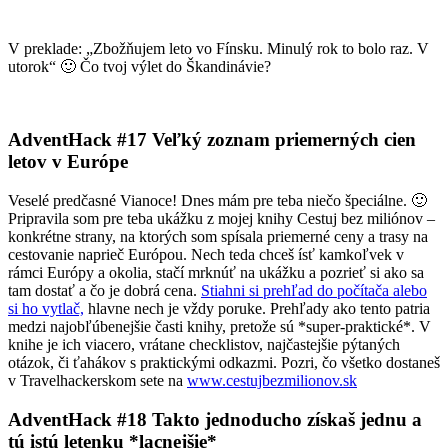
V preklade: „Zbožňujem leto vo Fínsku. Minulý rok to bolo raz. V
utorok“ 🙂 Čo tvoj výlet do Škandinávie?
AdventHack #17 Veľký zoznam priemerných cien
letov v Európe
Veselé predčasné Vianoce! Dnes mám pre teba niečo špeciálne. 🙂
Pripravila som pre teba ukážku z mojej knihy Cestuj bez miliónov –
konkrétne strany, na ktorých som spísala priemerné ceny a trasy na
cestovanie naprieč Európou. Nech teda chceš ísť kamkoľvek v
rámci Európy a okolia, stačí mrknúť na ukážku a pozrieť si ako sa
tam dostať a čo je dobrá cena.
Stiahni si prehľad do počítača alebo
si ho vytlač,
hlavne nech je vždy poruke. Prehľady ako tento patria
medzi najobľúbenejšie časti knihy, pretože sú *super-praktické*. V
knihe je ich viacero, vrátane checklistov, najčastejšie pýtaných
otázok, či ťahákov s praktickými odkazmi. Pozri, čo všetko dostaneš
v Travelhackerskom sete na
www.cestujbezmilionov.sk
AdventHack #18 Takto jednoducho získaš jednu a
tú istú letenku *lacnejšie*