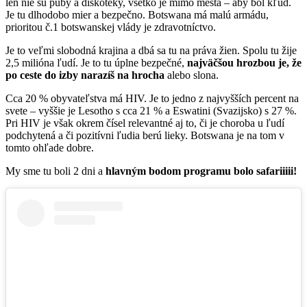
len nie sú puby a diskotéky, všetko je mimo mesta – aby bol kľud.
Je tu dlhodobo mier a bezpečno. Botswana má malú armádu,
prioritou č.1 botswanskej vlády je zdravotníctvo.
Je to veľmi slobodná krajina a dbá sa tu na práva žien. Spolu tu žije
2,5 milióna ľudí. Je to tu úplne bezpečné,
najväčšou hrozbou je, že
po ceste do izby narazíš na hrocha
alebo slona.
Cca 20 % obyvateľstva má HIV. Je to jedno z najvyšších percent na
svete – vyššie je Lesotho s cca 21 % a Eswatini (Svazijsko) s 27 %.
Pri HIV je však okrem čísel relevantné aj to, či je choroba u ľudí
podchytená a či pozitívni ľudia berú lieky. Botswana je na tom v
tomto ohľade dobre.
My sme tu boli 2 dni a
hlavným bodom programu bolo safariiiii!