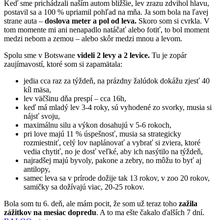
Keď sme prichádzali naším autom bližšie, lev zrazu zdvihol hlavu,
postavil sa a 100 % upriamil pohľad na mňa. Ja som bola na ľavej
strane auta –
doslova meter a pol od leva.
Skoro som si cvrkla. V
tom momente mi ani nenapadlo natáčať alebo fotiť, to bol moment
medzi nebom a zemou – alebo skôr medzi mnou a levom.
Spolu sme v Botswane
videli 2 levy a 2 levice.
Tu je zopár
zaujímavostí, ktoré som si zapamätala:
jedia cca raz za týždeň, na prázdny žalúdok dokážu zjesť 40
kíl mäsa,
lev väčšinu dňa prespí – cca 16h,
keď má mladý lev 3-4 roky, sú vyhodené zo svorky, musia si
nájsť svoju,
maximálnu silu a výkon dosahujú v 5-6 rokoch,
pri love majú 11 % úspešnosť, musia sa strategicky
rozmiestniť, celý lov naplánovať a vybrať si zviera, ktoré
vedia chytiť, no je dosť veľké, aby ich nasýtilo na týždeň,
najradšej majú byvoly, pakone a zebry, no môžu to byť aj
antilopy,
samec leva sa v prírode dožije tak 13 rokov, v zoo 20 rokov,
samičky sa dožívajú viac, 20-25 rokov.
Bola som tu 6. deň, ale mám pocit, že som už teraz toho
zažila
zážitkov na mesiac dopredu
. A to ma ešte čakalo ďalších 7 dní.