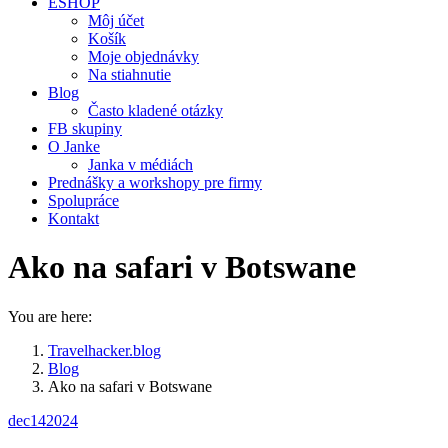
ESHOP
Môj účet
Košík
Moje objednávky
Na stiahnutie
Blog
Často kladené otázky
FB skupiny
O Janke
Janka v médiách
Prednášky a workshopy pre firmy
Spolupráce
Kontakt
Ako na safari v Botswane
You are here:
Travelhacker.blog
Blog
Ako na safari v Botswane
dec
14
2024