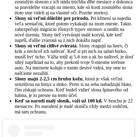
zosnulým slonom z ich stáda trúchlia dlhé mesiace a dokonca
sa pravidelne vracajú na miesto, kde sú kosti zosnulého slona
(toto sme videli aj na vlastné oči. Pozrite stories).
Slony sú veľmi dôležité pre prírodu.
Pri kŕmení sa najedia
veľa semiačok, ktoré potom vykakajú na inom mieste. Takto
zabezpečujú migráciu rôznych typov stromov a rastlín na
nové územia. Slony tiež vytvárajú malé korytá, kde keď
naprší, ďalšie zvieratá sa z nich dokážu napiť.
Slony sú veľmi citlivé zvieratá.
Slony reagujú na hnev, či
krik a nechceš ich naštvať. Keď si pri nich na safari bizko,
musíš byť ticho. Vážia totiž aj 5-6 ton a ak ho naštveš, je dosť
silný napríklad na to, aby prekotil tvoje 9-miestne terénne
auto. Na internete kolujú o tomto desivé videá, my sme to
našťastie nezažili.
Slony majú 2-2,5 cm hrubu kožu
, ktorá je však veľmi
senzitívna na hmyz a slnko. Preto si na seba nahadzujú blato,
čím získajú ochranu. Keď budeš vidieť slona špinavého od
bahna, je to presne na tento účel.
Keď sa narodí malý sloník, váži už 100 kíl.
V bruchu je 22
mesiacov. Po narodení je malé sloníča vždy medzi rodičmi,
má tam ochranu.