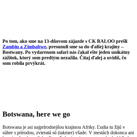
Po tom, ako sme na 13-dňovom zájazde s CK BALOO prešli
Zambiu a Zimbabwe
, presunuli sme sa do ďalšej krajiny –
Bostwany. Po vydarenom safari nás čakal ešte jeden unikátny
zážitok, ktorý som predtým nezažila. Čítaj ďalej a uvidíš, čo
som robila prvýkrát.
Botswana, here we go
Botswana je asi najprírodnejšou krajinou Afriky. Ľudia tu žijú v
súhre s prírodou, zvieratá sú (takmer) všade. V mestách dokonca ani