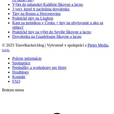
Výlet do talianskej Kalábrie šikovne a lacno
3 veci, ktoré ti zachránia dovolenku
Tipy na Bosnu a Hercegovinu
Praktické tipy na Lisabon
Kam za turistikou v Česku + tipy na ubytovanie a ako sa
obliecť
Praktické tipy na výlet do Seville šikovne a lacno
Dovolenka na Guadeloupe šikovne a lacno
© 2025 Travelhacker.blog | Vytvorené v spolupráci s
Pietro Media,
s.r.o.
Právne informácie
Spolupráce
Prednášky a workshopy pre firmy
Hostblogy
Kontakt
FAQ
Bottom menu