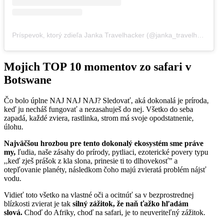
Príspevok, ktorý zdieľa Janka Travelhacker (@janka_travelhacker)
Mojich TOP 10 momentov zo safari v
Botswane
Čo bolo úplne NAJ NAJ NAJ? Sledovať, aká dokonalá je príroda,
keď ju necháš fungovať a nezasahuješ do nej. Všetko do seba
zapadá, každé zviera, rastlinka, strom má svoje opodstatnenie,
úlohu.
Najväčšou hrozbou pre tento dokonalý ekosystém sme práve
my,
ľudia, naše zásahy do prírody, pytliaci, ezoterické povery typu
,,keď zješ prášok z kla slona, prinesie ti to dlhovekosť” a
otepľovanie planéty, následkom čoho majú zvieratá problém nájsť
vodu.
Vidieť toto všetko na vlastné oči a ocitnúť sa v bezprostrednej
blízkosti zvierat je tak
silný zážitok, že naň ťažko hľadám
slová.
Choď do Afriky, choď na safari, je to neuveriteľný zážitok.