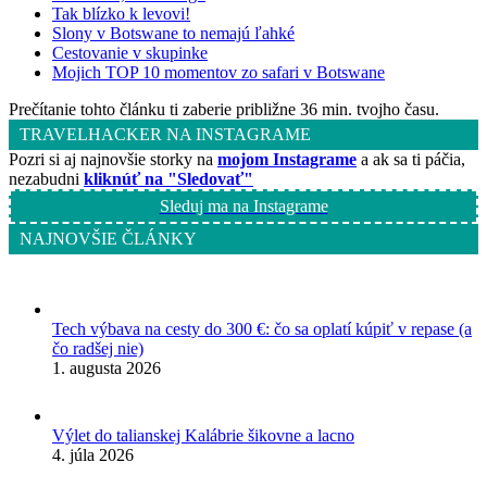
Tak blízko k levovi!
Slony v Botswane to nemajú ľahké
Cestovanie v skupinke
Mojich TOP 10 momentov zo safari v Botswane
Prečítanie tohto článku ti zaberie približne 36 min. tvojho času.
TRAVELHACKER NA INSTAGRAME
Pozri si aj najnovšie storky na
mojom Instagrame
a ak sa ti páčia,
nezabudni
kliknúť na "Sledovať"
Sleduj ma na Instagrame
NAJNOVŠIE ČLÁNKY
Tech výbava na cesty do 300 €: čo sa oplatí kúpiť v repase (a
čo radšej nie)
1. augusta 2026
Výlet do talianskej Kalábrie šikovne a lacno
4. júla 2026