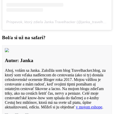
Príspevok, ktorý zdieľa Janka Travelhacker (@janka_travelhacker)
Bol/a si už na safari?
Autor: Janka
Ahoj, volám sa Janka. Založila som blog Travelhacker.blog, za
ktorý som vďaka nadšencom do cestovania (ako si ty) dostala
celoslovenské ocenenie Bloger roka 2017. Mojou vášňou je
cestovanie a mám radosť, keď svojimi tipmi pomáham aj
ostatným cestovať šikovne a lacno. Na mojom blogu zdieľam
triky, ako na cestách šetriť čas, nervy a peniaze. Celé moje
cestovateľské know-how som spísala do tlačenej a e-knihy
Cestuj bez miliónov, ktorá má na svete už piatu, úplne
aktualizovanú, edíciu. Môžeš si ju objednať
v mojom eshope
.