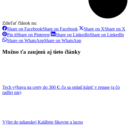
Zdieľať článok na:
Share on Facebook
Share on Facebook
Share on X
Share on X
Pin it
Share on Pinterest
Share on LinkedIn
Share on LinkedIn
Share on WhatsApp
Share on WhatsApp
Možno ťa zaujmú aj tieto články
Tech výbava na cesty do 300 €: čo sa oplatí kúpiť v repase (a čo
radšej nie)
Výlet do talianskej Kalábrie šikovne a lacno