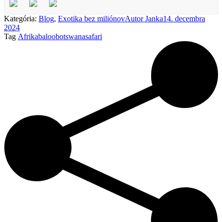
Kategória:
Blog
,
Exotika bez miliónov
Autor
Janka
14. decembra
2024
Tag
Afrika
baloo
botswana
safari