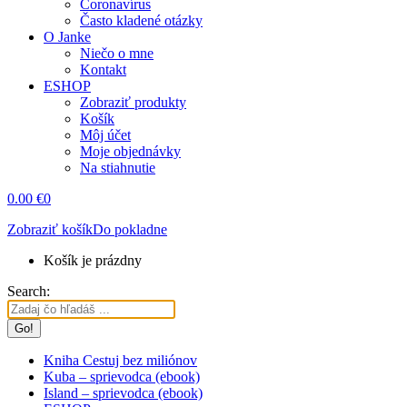
Coronavírus
Často kladené otázky
O Janke
Niečo o mne
Kontakt
ESHOP
Zobraziť produkty
Košík
Môj účet
Moje objednávky
Na stiahnutie
0.00
€
0
Zobraziť košík
Do pokladne
Košík je prázdny
Search:
Kniha Cestuj bez miliónov
Kuba – sprievodca (ebook)
Island – sprievodca (ebook)