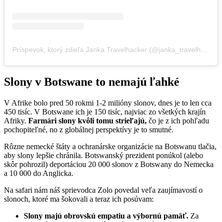
Príspevok, ktorý zdieľa Janka Travelhacker (@janka_travelhacker)
Slony v Botswane to nemajú ľahké
V Afrike bolo pred 50 rokmi 1-2 milióny slonov, dnes je to len cca
450 tisíc. V Botswane ich je 150 tisíc, najviac zo všetkých krajín
Afriky.
Farmári slony kvôli tomu strieľajú,
čo je z ich pohľadu
pochopiteľné, no z globálnej perspektívy je to smutné.
Rôzne nemecké štáty a ochranárske organizácie na Botswanu tlačia,
aby slony lepšie chránila. Botswanský prezident ponúkol (alebo
skôr pohrozil) deportáciou 20 000 slonov z Botswany do Nemecka
a 10 000 do Anglicka.
Na safari nám náš sprievodca Zolo povedal veľa zaujímavostí o
slonoch, ktoré ma šokovali a teraz ich posúvam:
Slony majú obrovskú empatiu a výbornú pamäť.
Za