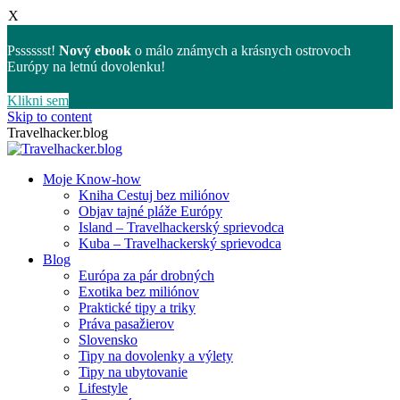
X
Psssssst!
Nový ebook
o málo známych a krásnych ostrovoch
Európy na letnú dovolenku!
Klikni sem
Skip to content
Travelhacker.blog
Moje Know-how
Kniha Cestuj bez miliónov
Objav tajné pláže Európy
Island – Travelhackerský sprievodca
Kuba – Travelhackerský sprievodca
Blog
Európa za pár drobných
Exotika bez miliónov
Praktické tipy a triky
Práva pasažierov
Slovensko
Tipy na dovolenky a výlety
Tipy na ubytovanie
Lifestyle