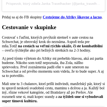
Príspevok, ktorý zdieľa Janka Travelhacker (@janka_travelhacker)
Pridaj sa aj do FB skupiny
Cestujeme do Afriky šikovne a lacno
.
Cestovanie v skupinke
Cestovať s ľuďmi, ktorých prvýkrát stretneš v aute cestou na
Schwechat, je obrovský krok do neznáma. Aspoň teda pre
mňa.Totiž
na cestách sa veľmi rýchlo ukáže, či ste kombatibilní
– oveľa rýchlejšie ako pri bežných stretkách na 2-3 hodiny.
Aj pred týmto výletom do Afriky mi prebehlo hlavou, aká asi partia
budeme. Nikoho som totiž nepoznala, iba Zola, nášho
sprievodcu. Prvé zoznámenia padli ešte v aute smerom na
Schwechat a od prvého momentu som videla, že to bude super. A aj
sa to potvrdilo.
Mali sme tu 3 chalanov, ktorí prišli indivindi, manželský pár, ktorý si
tu spravil neskorú svadobnú cestu, maminu s dcérou a ja. Každý bol
iný, rôzne vekové kategórie, od Bratislavy až po Prešov. Ale
rozumeli sme si, mali kopec srandy a
za týždeň sme si vybudovali
super tímovú kultúru.