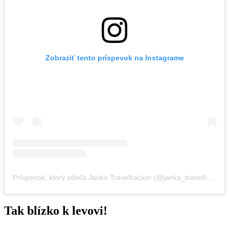
Zobraziť tento príspevok na Instagrame
Príspevok, ktorý zdieľa Janka Travelhacker (@janka_travelhacker)
Tak blízko k levovi!