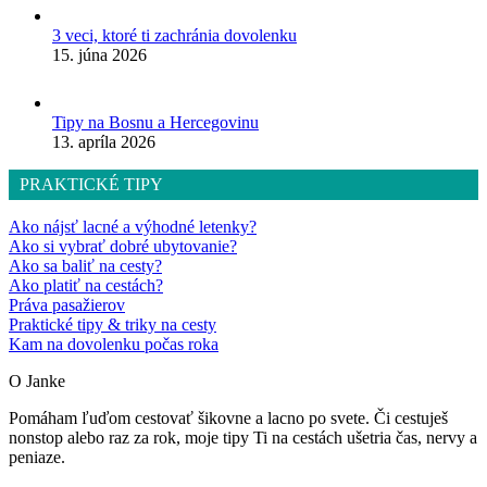
3 veci, ktoré ti zachránia dovolenku
15. júna 2026
Tipy na Bosnu a Hercegovinu
13. apríla 2026
PRAKTICKÉ TIPY
Ako nájsť lacné a výhodné letenky?
Ako si vybrať dobré ubytovanie?
Ako sa baliť na cesty?
Ako platiť na cestách?
Práva pasažierov
Praktické tipy & triky na cesty
Kam na dovolenku počas roka
O Janke
Pomáham ľuďom cestovať šikovne a lacno po svete. Či cestuješ
nonstop alebo raz za rok, moje tipy Ti na cestách ušetria čas, nervy a
peniaze.