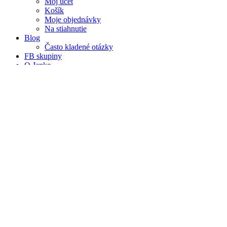
Môj účet
Košík
Moje objednávky
Na stiahnutie
Blog
Často kladené otázky
FB skupiny
O Janke
Janka v médiách
Prednášky a workshopy pre firmy
Spolupráce
Kontakt
Praktické tipy na výlet do Sevil
You are here:
Travelhacker.blog
Blog
Praktické tipy na výlet do…
mar
14
2026