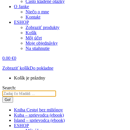
Často kladené otázky
O Janke
Niečo o mne
Kontakt
ESHOP
Zobraziť produkty
Košík
Môj účet
Moje objednávky
Na stiahnutie
0.00
€
0
Zobraziť košík
Do pokladne
Košík je prázdny
Search:
Kniha Cestuj bez miliónov
Kuba – sprievodca (ebook)
Island – sprievodca (ebook)
ESHOP