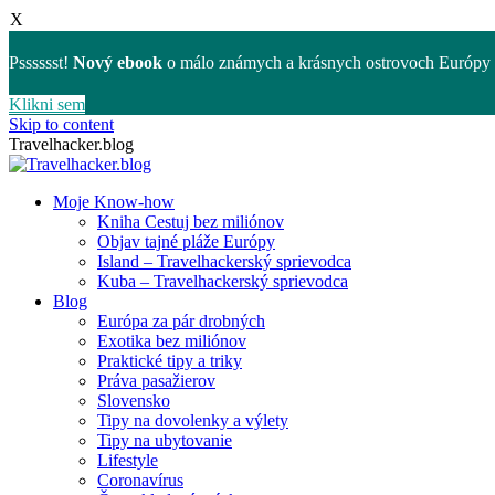
X
Psssssst!
Nový ebook
o málo známych a krásnych ostrovoch Európy 
Klikni sem
Skip to content
Travelhacker.blog
Moje Know-how
Kniha Cestuj bez miliónov
Objav tajné pláže Európy
Island – Travelhackerský sprievodca
Kuba – Travelhackerský sprievodca
Blog
Európa za pár drobných
Exotika bez miliónov
Praktické tipy a triky
Práva pasažierov
Slovensko
Tipy na dovolenky a výlety
Tipy na ubytovanie
Lifestyle
Coronavírus