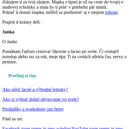
ďakujem ti za tvoj záujem. Mapka s tipmi je už na ceste do tvojej e-
mailovej schránky a mala by ti prísť v priebehu pár minút.
Pokiaľ ti dorazí mapka, môžeš sa poobzerať aj v mojom
eshope
.
Prajem ti krásny deň.
Janka
O Janke
Pomáham ľuďom cestovať šikovne a lacno po svete. Či cestuješ
nonstop alebo raz za rok, moje tipy Ti na cestách ušetria čas, nervy a
peniaze.
Prečítaj si viac
Ako nájsť lacné a výhodné letenky?
Ako si vybrať dobré ubytovanie vo svete?
Prednášky a workshopy pre firmy
Find us on:
Facebook page opens in new window
YouTube page opens in new