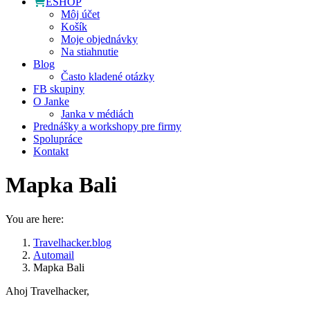
ESHOP
Môj účet
Košík
Moje objednávky
Na stiahnutie
Blog
Často kladené otázky
FB skupiny
O Janke
Janka v médiách
Prednášky a workshopy pre firmy
Spolupráce
Kontakt
Mapka Bali
You are here:
Travelhacker.blog
Automail
Mapka Bali
Ahoj Travelhacker,