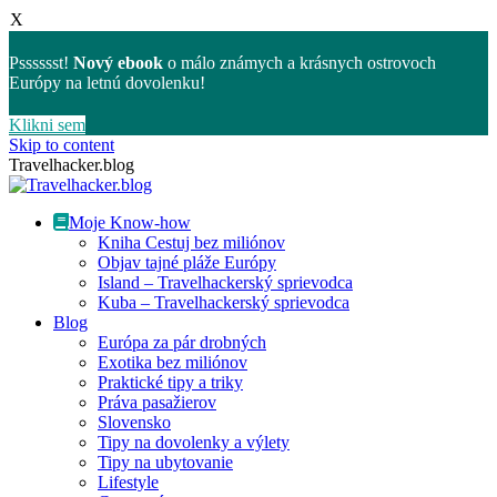
X
Psssssst!
Nový ebook
o málo známych a krásnych ostrovoch
Európy na letnú dovolenku!
Klikni sem
Skip to content
Travelhacker.blog
Moje Know-how
Kniha Cestuj bez miliónov
Objav tajné pláže Európy
Island – Travelhackerský sprievodca
Kuba – Travelhackerský sprievodca
Blog
Európa za pár drobných
Exotika bez miliónov
Praktické tipy a triky
Práva pasažierov
Slovensko
Tipy na dovolenky a výlety
Tipy na ubytovanie
Lifestyle