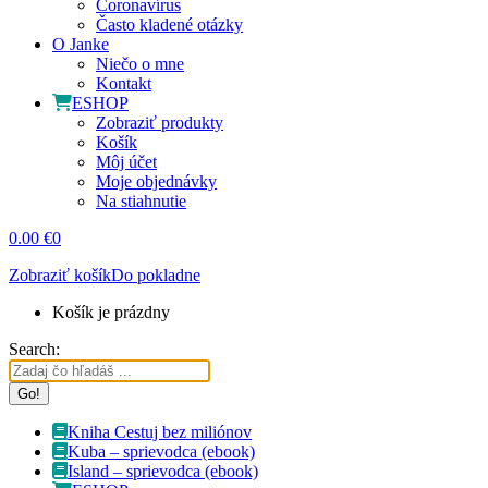
Coronavírus
Často kladené otázky
O Janke
Niečo o mne
Kontakt
ESHOP
Zobraziť produkty
Košík
Môj účet
Moje objednávky
Na stiahnutie
0.00
€
0
Zobraziť košík
Do pokladne
Košík je prázdny
Search:
Kniha Cestuj bez miliónov
Kuba – sprievodca (ebook)
Island – sprievodca (ebook)