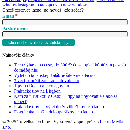
window
Instagram page opens in new window
Chceš cestovať lacno, no nevieš, kde začať?
*
Email
Krstné meno
Najnovšie články
Tech výbava na cesty do 300 €: čo sa oplatí kúpiť v repase (a
čo radšej nie)
Výlet do talianskej Kalábrie šikovne a lacno
3 veci, ktoré ti zachránia dovolenku
Tipy na Bosnu a Hercegovinu
Praktické tipy na Lisabon
Kam za turistikou v Česku + tipy na ubytovanie a ako sa
obliecť
Praktické tipy na výlet do Seville šikovne a lacno
Dovolenka na Guadeloupe šikovne a lacno
© 2025 Travelhacker.blog | Vytvorené v spolupráci s
Pietro Media,
s.r.o.