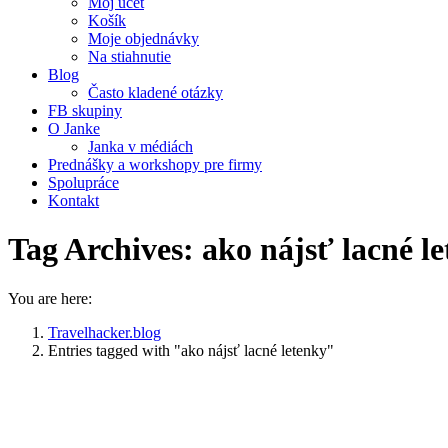
Môj účet
Košík
Moje objednávky
Na stiahnutie
Blog
Často kladené otázky
FB skupiny
O Janke
Janka v médiách
Prednášky a workshopy pre firmy
Spolupráce
Kontakt
Tag Archives:
ako nájsť lacné l
You are here:
Travelhacker.blog
Entries tagged with "ako nájsť lacné letenky"