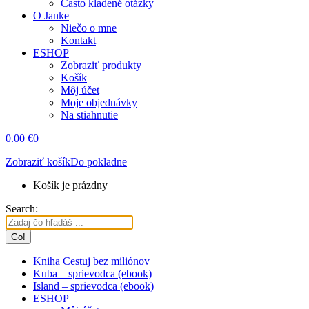
Často kladené otázky
O Janke
Niečo o mne
Kontakt
ESHOP
Zobraziť produkty
Košík
Môj účet
Moje objednávky
Na stiahnutie
0.00
€
0
Zobraziť košík
Do pokladne
Košík je prázdny
Search:
Kniha Cestuj bez miliónov
Kuba – sprievodca (ebook)
Island – sprievodca (ebook)
ESHOP