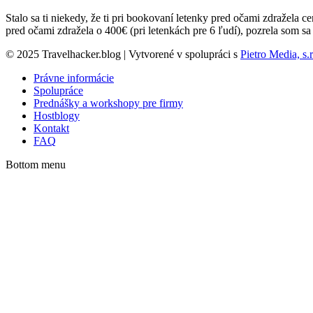
Stalo sa ti niekedy, že ti pri bookovaní letenky pred očami zdražela 
pred očami zdražela o 400€ (pri letenkách pre 6 ľudí), pozrela som 
© 2025 Travelhacker.blog | Vytvorené v spolupráci s
Pietro Media, s.r
Právne informácie
Spolupráce
Prednášky a workshopy pre firmy
Hostblogy
Kontakt
FAQ
Bottom menu