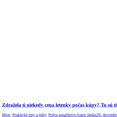
Zdražela ti niekedy cena letenky počas kúpy? Tu sú ti
Blog
,
Praktické tipy a triky
,
Práva pasažierov
Autor
Janka
29. decembr