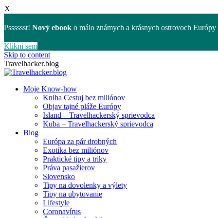
X
Psssssst!
Nový ebook
o málo známych a krásnych ostrovoch Európy 
Klikni sem
Skip to content
Travelhacker.blog
Moje Know-how
Kniha Cestuj bez miliónov
Objav tajné pláže Európy
Island – Travelhackerský sprievodca
Kuba – Travelhackerský sprievodca
Blog
Európa za pár drobných
Exotika bez miliónov
Praktické tipy a triky
Práva pasažierov
Slovensko
Tipy na dovolenky a výlety
Tipy na ubytovanie
Lifestyle
Coronavírus