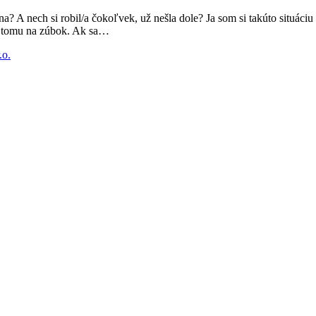
cena? A nech si robil/a čokoľvek, už nešla dole? Ja som si takúto situác
sa tomu na zúbok. Ak sa…
.o.