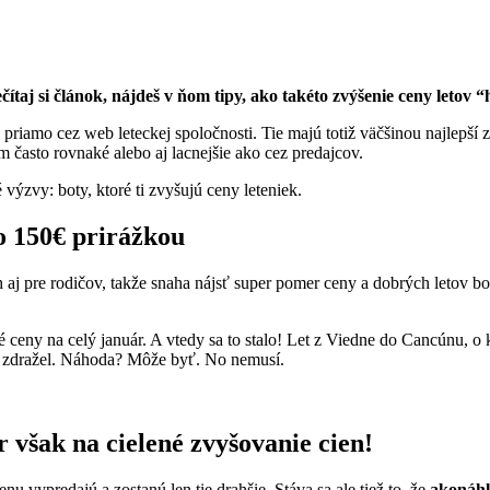
čítaj si článok, nájdeš v ňom tipy, ako takéto zvýšenie ceny letov 
iamo cez web leteckej spoločnosti. Tie majú totiž väčšinou najlepší zák
m často rovnaké alebo aj lacnejšie ako cez predajcov.
výzvy: boty, ktoré ti zvyšujú ceny leteniek.
o 150€ prirážkou
aj pre rodičov, takže snaha nájsť super pomer ceny a dobrých letov bo
 ceny na celý január. A vtedy sa to stalo! Let z Viedne do Cancúnu, o 
ž zdražel. Náhoda? Môže byť. No nemusí.
r však na cielené zvyšovanie cien!
enu vypredajú a zostanú len tie drahšie. Stáva sa ale tiež to, že
akonáhle