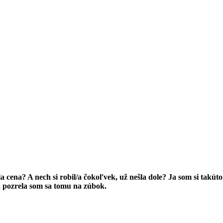
la cena? A nech si robil/a čokoľvek, už nešla dole? Ja som si takút
, pozrela som sa tomu na zúbok.