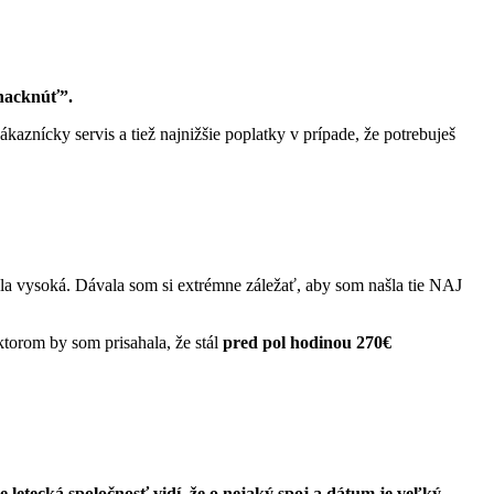
“hacknúť”.
aznícky servis a tiež najnižšie poplatky v prípade, že potrebuješ
la vysoká. Dávala som si extrémne záležať, aby som našla tie NAJ
ktorom by som prisahala, že stál
pred pol hodinou 270€
 letecká spoločnosť vidí, že o nejaký spoj a dátum je veľký