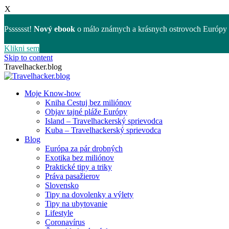
X
Psssssst!
Nový ebook
o málo známych a krásnych ostrovoch Európy 
Klikni sem
Skip to content
Travelhacker.blog
Moje Know-how
Kniha Cestuj bez miliónov
Objav tajné pláže Európy
Island – Travelhackerský sprievodca
Kuba – Travelhackerský sprievodca
Blog
Európa za pár drobných
Exotika bez miliónov
Praktické tipy a triky
Práva pasažierov
Slovensko
Tipy na dovolenky a výlety
Tipy na ubytovanie
Lifestyle
Coronavírus