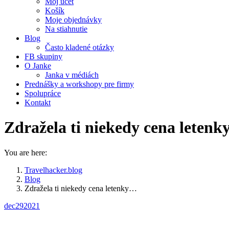
Môj účet
Košík
Moje objednávky
Na stiahnutie
Blog
Často kladené otázky
FB skupiny
O Janke
Janka v médiách
Prednášky a workshopy pre firmy
Spolupráce
Kontakt
Zdražela ti niekedy cena letenky
You are here:
Travelhacker.blog
Blog
Zdražela ti niekedy cena letenky…
dec
29
2021