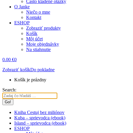
Často kladené otázky
O Janke
Niečo o mne
Kontakt
ESHOP
Zobraziť produkty
Košík
Môj účet
Moje objednávky
Na stiahnutie
0.00
€
0
Zobraziť košík
Do pokladne
Košík je prázdny
Search:
Kniha Cestuj bez miliónov
Kuba – sprievodca (ebook)
Island – sprievodca (ebook)
ESHOP