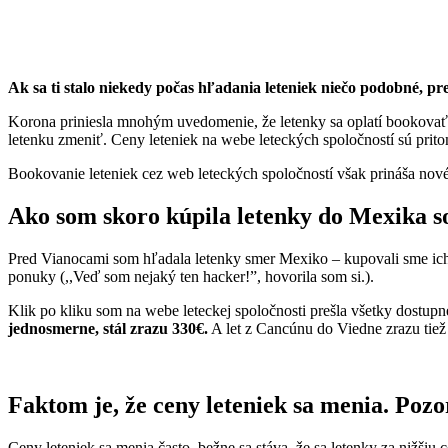
Ak sa ti stalo niekedy počas hľadania leteniek niečo podobné, pre
Korona priniesla mnohým uvedomenie, že letenky sa oplatí bookovať pr
letenku zmeniť. Ceny leteniek na webe leteckých spoločností sú prito
Bookovanie leteniek cez web leteckých spoločností však prináša nové 
Ako som skoro kúpila letenky do Mexika s
Pred Vianocami som hľadala letenky smer Mexiko – kupovali sme ich 
ponuky (,,Veď som nejaký ten hacker!”, hovorila som si.).
Klik po kliku som na webe leteckej spoločnosti prešla všetky dostupné
jednosmerne, stál zrazu 330€.
A let z Cancúnu do Viedne zrazu tie
Faktom je, že ceny leteniek sa menia. Pozo
Ceny leteniek sa menia často, bežne sa stáva, že sa letenky za nižšiu c