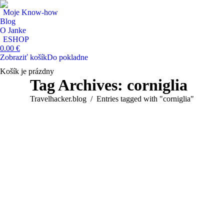
Moje Know-how
Blog
O Janke
ESHOP
0.00
€
Zobraziť košík
Do pokladne
Košík je prázdny
Search:
Tag Archives:
corniglia
You are here:
Travelhacker.blog
Entries tagged with "corniglia"