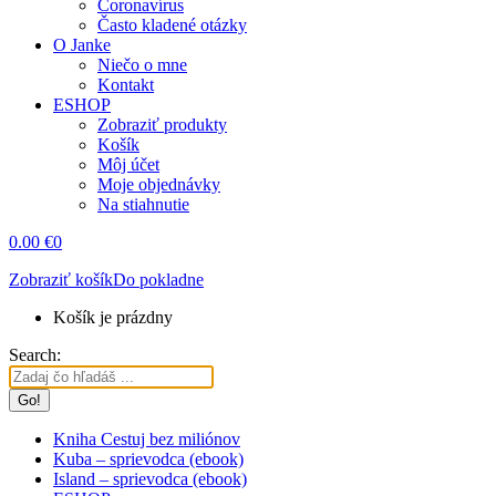
Coronavírus
Často kladené otázky
O Janke
Niečo o mne
Kontakt
ESHOP
Zobraziť produkty
Košík
Môj účet
Moje objednávky
Na stiahnutie
0.00
€
0
Zobraziť košík
Do pokladne
Košík je prázdny
Search:
Kniha Cestuj bez miliónov
Kuba – sprievodca (ebook)
Island – sprievodca (ebook)