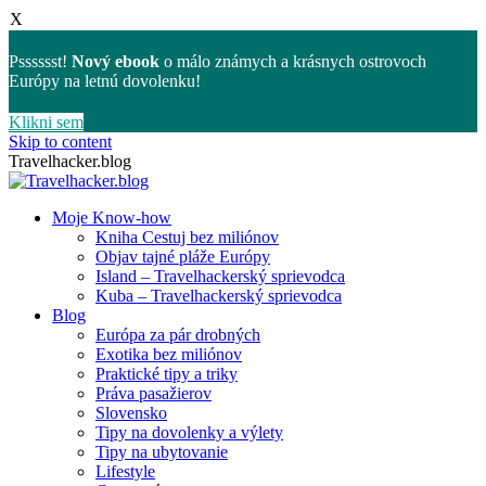
X
Psssssst!
Nový ebook
o málo známych a krásnych ostrovoch
Európy na letnú dovolenku!
Klikni sem
Skip to content
Travelhacker.blog
Moje Know-how
Kniha Cestuj bez miliónov
Objav tajné pláže Európy
Island – Travelhackerský sprievodca
Kuba – Travelhackerský sprievodca
Blog
Európa za pár drobných
Exotika bez miliónov
Praktické tipy a triky
Práva pasažierov
Slovensko
Tipy na dovolenky a výlety
Tipy na ubytovanie
Lifestyle