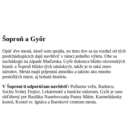
Šoproň a
Győr
Opäť dve mestá, ktoré som spojila, no tieto dve sa na rozdiel od tých
predchádzajúcich dajú navštíviť v rámci jedného výletu. Obe sa
nachádzajú na západe Maďarska, Győr dokonca blízko slovenských
hraníc a Šoproň blízko tých rakúskych, takže je to taká zmes
národov. Mestá majú príjemnú atmošku a takisto ako mnoho
predošlých miest, aj bohatú históriu.
V Šoproni ti odporúčam navštíviť:
Požiarnu vežu, Radnicu,
Sochu Svätej Trojice, Lekárenské a banícke múzeum. Győr je zase
obľúbený pre Baziliku Nanebovzatia Panny Márie, Karmelitánsky
kostol, Kostol sv. Ignáca a Barokové centrum mesta.