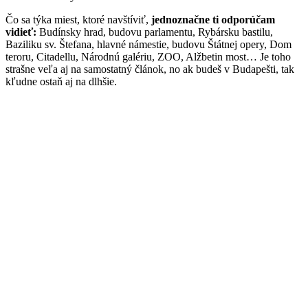
Čo sa týka miest, ktoré navštíviť,
jednoznačne ti odporúčam
vidieť:
Budínsky hrad, budovu parlamentu, Rybársku bastilu,
Baziliku sv. Štefana, hlavné námestie, budovu Štátnej opery, Dom
teroru, Citadellu, Národnú galériu, ZOO, Alžbetin most… Je toho
strašne veľa aj na samostatný článok, no ak budeš v Budapešti, tak
kľudne ostaň aj na dlhšie.