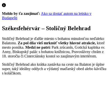
Mohlo by ťa zaujímať:
Ako sa dostať autom na letisko v
Budapešti
Székesfehérvár – Stoličný Belehrad
Stoličný Belehrad je ďalšie miesto s bohatou minulosťou neďaleko
Balatonu.
Za pol dňa vieš mrknúť všetky hlavné atrakcie,
ktoré
mesto ponúka.
Medzi ne patrí:
Park zrúcanín, Gotická kaplnka sv.
Anny, Biskupský palác s bohatou knižnicou, Pravoslávny chrám z
18. storočia či Cisterciánsky kostol so zaujímavým interiérom.
Stoličný Belehrad ako krátka zastávka na ceste na Balaton je úplne
super, taký ideálny oddych a výdatný maďarský obed alebo kávičku
s koláčikom.