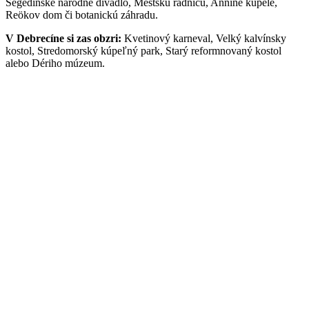
Segedínske národné divadlo, Mestskú radnicu, Annine kúpele,
Reökov dom či botanickú záhradu.
V Debrecíne si zas obzri:
Kvetinový karneval, Velký kalvínsky
kostol, Stredomorský kúpeľný park, Starý reformnovaný kostol
alebo Dériho múzeum.