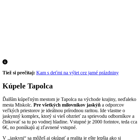
Tiež si prečítaj:
Kam s deťmi na výlet cez jarné prázdniny
Kúpele Tapolca
Ďalším kúpeľným mestom je Tapolca na východe krajiny, neďaleko
mesta Miskolc.
Pre všetkých milovníkov jaskýň
a odporcov
veľkých priestorov je ideálnou prírodnou raritou. Ide vlastne o
jaskynný komplex, ktorý si vieš obzrieť za sprievodu odborníkov a
člnkovať sa tu po vodnej hladine. Vstupné je 2000 forintov, teda cca
6€, no ponúkajú aj zľavnené vstupné.
V ,,jaskyni“ sa môžeš aj okúpať a realita je ešte lepšia ako si