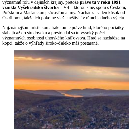
významnú rolu v dejinách krajiny, pretože
práve tu v roku 1991
vznikla Vyšehradská štvorka
– V4 – ktorou sme, spolu s Českom,
Poľskom a Maďarskom, súčasťou aj my. Nachádza sa len kúsok od
Ostrihomu, takže ich pokojne vieš navštíviť v rámci jedného výletu.
Najznámejšou turistickou atrakciou je práve hrad, ktorého počiatky
siahajú až do stredoveku a prestriedal sa tu vysoký počet
významných osobností uhorského kráľovstva. Hrad sa nachádza na
kopci, takže o výhľady široko-ďaleko máš postarané.