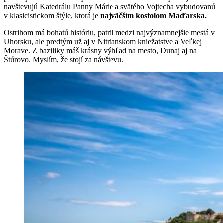
navštevujú Katedrálu Panny Márie a svätého Vojtecha vybudovanú
v klasicistickom štýle, ktorá je
najväčším kostolom Maďarska.
Ostrihom má bohatú históriu, patril medzi najvýznamnejšie mestá v
Uhorsku, ale predtým už aj v Nitrianskom kniežatstve a Veľkej
Morave. Z baziliky máš krásny výhľad na mesto, Dunaj aj na
Štúrovo. Myslím, že stojí za návštevu.