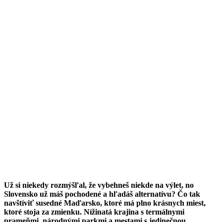
Už si niekedy rozmýšľal, že vybehneš niekde na výlet, no
Slovensko už máš pochodené a hľadáš alternatívu? Čo tak
navštíviť susedné Maďarsko, ktoré má plno krásnych miest,
ktoré stoja za zmienku. Nížinatá krajina s termálnymi
prameňmi, národnými parkmi a mestami s jedinečnou