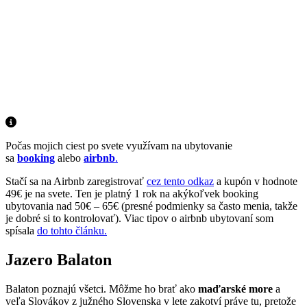
Počas mojich ciest po svete využívam na ubytovanie
sa
booking
alebo
airbnb
.
Stačí sa na Airbnb zaregistrovať
cez tento odkaz
a kupón v hodnote
49€ je na svete. Ten je platný 1 rok na akýkoľvek booking
ubytovania nad 50€ – 65€ (presné podmienky sa často menia, takže
je dobré si to kontrolovať). Viac tipov o airbnb ubytovaní som
spísala
do tohto článku.
Jazero Balaton
Balaton poznajú všetci. Môžme ho brať ako
maďarské more
a
veľa Slovákov z južného Slovenska v lete zakotví práve tu, pretože