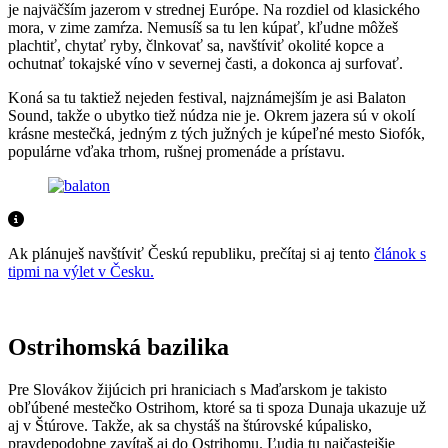
je najväčším jazerom v strednej Európe. Na rozdiel od klasického
mora, v zime zamŕza. Nemusíš sa tu len kúpať, kľudne môžeš
plachtiť, chytať ryby, člnkovať sa, navštíviť okolité kopce a
ochutnať tokajské víno v severnej časti, a dokonca aj surfovať.
Koná sa tu taktiež nejeden festival, najznámejším je asi Balaton
Sound, takže o ubytko tiež núdza nie je. Okrem jazera sú v okolí
krásne mestečká, jedným z tých južných je kúpeľné mesto Siofók,
populárne vďaka trhom, rušnej promenáde a prístavu.
Ak plánuješ navštíviť Českú republiku, prečítaj si aj tento
článok s
tipmi na výlet v Česku.
Ostrihomská bazilika
Pre Slovákov žijúcich pri hraniciach s Maďarskom je takisto
obľúbené mestečko Ostrihom, ktoré sa ti spoza Dunaja ukazuje už
aj v Štúrove. Takže, ak sa chystáš na štúrovské kúpalisko,
pravdepodobne zavítaš aj do Ostrihomu. Ľudia tu najčastejšie