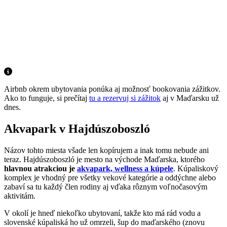
Airbnb okrem ubytovania ponúka aj možnosť bookovania zážitkov.
Ako to funguje, si prečítaj
tu a rezervuj si zážitok
aj v Maďarsku už
dnes.
Akvapark v Hajdúszoboszló
Názov tohto miesta všade len kopírujem a inak tomu nebude ani
teraz. Hajdúszoboszló je mesto na východe Maďarska, ktorého
hlavnou atrakciou je
akvapark, wellness a kúpele
. Kúpaliskový
komplex je vhodný pre všetky vekové kategórie a oddýchne alebo
zabaví sa tu každý člen rodiny aj vďaka rôznym voľnočasovým
aktivitám.
V okolí je hneď niekoľko ubytovaní, takže kto má rád vodu a
slovenské kúpaliská ho už omrzeli, šup do maďarského (znovu