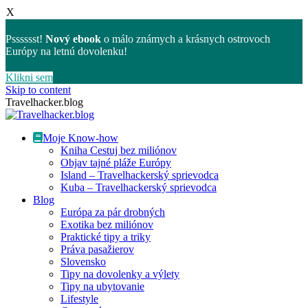
X
Psssssst!
Nový ebook
o málo známych a krásnych ostrovoch
Európy na letnú dovolenku!
Klikni sem
Skip to content
Travelhacker.blog
Moje Know-how
Kniha Cestuj bez miliónov
Objav tajné pláže Európy
Island – Travelhackerský sprievodca
Kuba – Travelhackerský sprievodca
Blog
Európa za pár drobných
Exotika bez miliónov
Praktické tipy a triky
Práva pasažierov
Slovensko
Tipy na dovolenky a výlety
Tipy na ubytovanie
Lifestyle