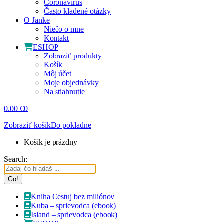
Coronavírus
Často kladené otázky
O Janke
Niečo o mne
Kontakt
ESHOP
Zobraziť produkty
Košík
Môj účet
Moje objednávky
Na stiahnutie
0.00
€
0
Zobraziť košík
Do pokladne
Košík je prázdny
Search:
Kniha Cestuj bez miliónov
Kuba – sprievodca (ebook)
Island – sprievodca (ebook)