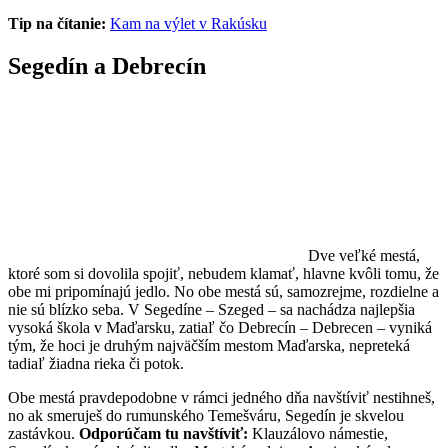
Tip na čítanie:
Kam na výlet v Rakúsku
Segedín a Debrecín
Dve veľké mestá,
ktoré som si dovolila spojiť, nebudem klamať, hlavne kvôli tomu, že
obe mi pripomínajú jedlo. No obe mestá sú, samozrejme, rozdielne a
nie sú blízko seba. V Segedíne – Szeged – sa nachádza najlepšia
vysoká škola v Maďarsku, zatiaľ čo Debrecín – Debrecen – vyniká
tým, že hoci je druhým najväčším mestom Maďarska, nepreteká
tadiaľ žiadna rieka či potok.
Obe mestá pravdepodobne v rámci jedného dňa navštíviť nestihneš,
no ak smeruješ do rumunského Temešváru, Segedín je skvelou
zastávkou.
Odporúčam tu navštíviť:
Klauzálovo námestie,