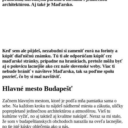
architektúrou. Aj také je Maďarsko.
Keď sem ale pôjdeš, nezabudni si zameniť eurá na forinty a
kúpiť diaľničnú známku. Tú ti ale odporúčam kúpiť cez
maďarské stránky, prípadne na hraniciach, pretože môžu byť
aj o polovicu lacnejšie ako cez naše slovenské weby. Viac ti
nebude brániť v návšteve Maďarska, tak sa poďme spolu
pozrieť, čo by si mal navštíviť.
Hlavné mesto Budapešť
Začnem hlavným mestom, ktoré je podľa mňa pamiatka sama o
sebe. Na každom kroku tu nájdeš nádherné miesta a zákutia, uličky
poprepletané jedinečnou architektúrou a atmosférou. Vieš tu
kultúrne vyžiť, no aj taktiež aj kvalitne nakúpiť. Neraz sa mi stalo,
že som v budapeštianskych obchodoch narazila na oveľa lacnejšie,
no tie isté kúsky oblečenia ako u nás.