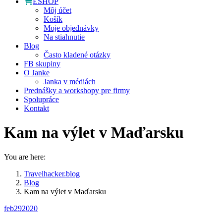
ESHOP
Môj účet
Košík
Moje objednávky
Na stiahnutie
Blog
Často kladené otázky
FB skupiny
O Janke
Janka v médiách
Prednášky a workshopy pre firmy
Spolupráce
Kontakt
Kam na výlet v Maďarsku
You are here:
Travelhacker.blog
Blog
Kam na výlet v Maďarsku
feb
29
2020