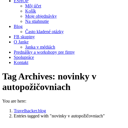
ESHOP
Môj účet
Košík
Moje objednávky
Na stiahnutie
Blog
Často kladené otázky
FB skupiny
O Janke
Janka v médiách
Prednášky a workshopy pre firmy
Spolupráce
Kontakt
Tag Archives:
novinky v
autopožičovniach
You are here:
Travelhacker.blog
Entries tagged with "novinky v autopožičovniach"