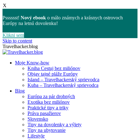
X
Psssssst!
Nový ebook
o málo známych a krásnych ostrovoch
Európy na letnú dovolenku!
Klikni sem
Skip to content
Travelhacker.blog
Moje Know-how
Kniha Cestuj bez miliónov
Objav tajné pláže Európy
Island – Travelhackerský sprievodca
Kuba – Travelhackerský sprievodca
Blog
Európa za pár drobných
Exotika bez miliónov
Praktické tipy a triky
Práva pasažierov
Slovensko
Tipy na dovolenky a výlety
Tipy na ubytovanie
Lifestyle