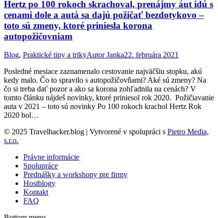
Hertz po 100 rokoch skrachoval, prenájmy áut idú s
cenami dole a autá sa dajú požičať bezdotykovo –
toto sú zmeny, ktoré priniesla korona
autopožičovniam
Blog
,
Praktické tipy a triky
Autor
Janka
22. februára 2021
Posledné mesiace zaznamenalo cestovanie najväčšiu stopku, akú
kedy malo. Čo to spravilo s autopožičovňami? Aké sú zmeny? Na
čo si treba dať pozor a ako sa korona zohľadnila na cenách? V
tomto článku nájdeš novinky, ktoré priniesol rok 2020. Požičiavanie
auta v 2021 – toto sú novinky Po 100 rokoch krachol Hertz Rok
2020 bol…
© 2025 Travelhacker.blog | Vytvorené v spolupráci s
Pietro Media,
s.r.o.
Právne informácie
Spolupráce
Prednášky a workshopy pre firmy
Hostblogy
Kontakt
FAQ
Bottom menu