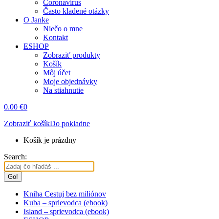
Coronavírus
Často kladené otázky
O Janke
Niečo o mne
Kontakt
ESHOP
Zobraziť produkty
Košík
Môj účet
Moje objednávky
Na stiahnutie
0.00
€
0
Zobraziť košík
Do pokladne
Košík je prázdny
Search:
Kniha Cestuj bez miliónov
Kuba – sprievodca (ebook)
Island – sprievodca (ebook)