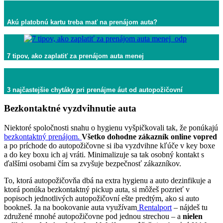
Akú platobnú kartu treba mať na prenájom auta?
7 tipov, ako zaplatiť za prenájom auta menej
3 najčastejšie chytáky pri prenájme áut od autopožičovní
Bezkontaktné vyzdvihnutie auta
Niektoré spoločnosti snahu o hygienu vyšpičkovali tak, že ponúkajú
bezkontaktný prenájom.
Všetko dohodne zákazník online vopred
a po príchode do autopožičovne si iba vyzdvihne kľúče v key boxe
a do key boxu ich aj vráti. Minimalizuje sa tak osobný kontakt s
ďalšími osobami čím sa zvyšuje bezpečnosť zákazníkov.
To, ktorá autopožičovňa dbá na extra hygienu a auto dezinfikuje a
ktorá ponúka bezkontaktný pickup auta, si môžeš pozrieť v
popisoch jednotlivých autopožičovní ešte predtým, ako si auto
bookneš. Ja na bookovanie auta využívam
Rentalport
– nájdeš tu
združené mnohé autopožičovne pod jednou strechou – a
nielen