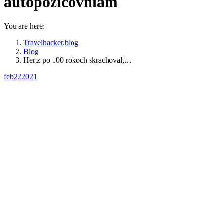
autopožičovniam
You are here:
Travelhacker.blog
Blog
Hertz po 100 rokoch skrachoval,…
feb
22
2021