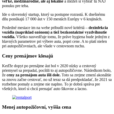
veľké, medzinárodné, ale aj lokálne
a môžeš si vybrať tú NAJ
ponuku pre teba.
Ide o slovenský startup, ktorý sa postupne rozrastá. K dnešnému
dňu ponúkajú 17 000 áut v 150 mestách Európy v 6 krajinách.
Posledné mesiace im na webe pribudli nové kritériá –
dezinfekcia
vozidla (napríklad ozónom) a tiež bezkontaktné vyzdvihnutie
vozidla.
Všetko nasvedčuje tomu, že práve hygiena bude jedným z
hlavných parametrov pri výbere auta, popri cene. A to platí nielen
pri autopožičovniach, ale všade v cestovnom ruchu.
Ceny prenájmov klesajú
Keďže dopyt po prenájme áut bol v 2020 nízky a cestovný
priemysel sa prepadal, pocítili to aj autopožičovne. Následkom bolo,
že
ceny za prenájom auta išli dole.
Toto sa zrejme zmení akonáhle
sa znovu začne cestovať, no už teraz sa dá predpokladať, že 2021 sa
rozbehne pomaly a zrejme nie naplno. To je dobrá správa pre
všetkých, ktorí si chcú prenajať auto šikovne a lacno.
Menej autopožičovní, vyššia cena