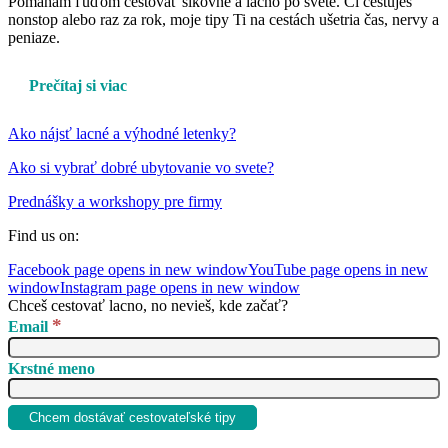
Pomáham ľuďom cestovať šikovne a lacno po svete. Či cestuješ
nonstop alebo raz za rok, moje tipy Ti na cestách ušetria čas, nervy a
peniaze.
Prečítaj si viac
Ako nájsť lacné a výhodné letenky?
Ako si vybrať dobré ubytovanie vo svete?
Prednášky a workshopy pre firmy
Find us on:
Facebook page opens in new window
YouTube page opens in new
window
Instagram page opens in new window
Chceš cestovať lacno, no nevieš, kde začať?
*
Email
Krstné meno