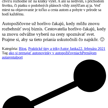
chvíľu rozhodne ísť na krátky výlet. A ani sa nedivím, s príchodom
štvrtku, či piatku o podobných plánoch vždy zmýšľam aj ja. Veď
miest na objavovanie je toľko a cesta autom a pobyte v prírode sa
hodí každému.
Autopožičovne už horlivo čakajú, kedy môžu znovu
rozbehnúť svoj biznis. Cestovatelia horlivo čakajú, kedy
sa znovu odvážne vyberú na cesty spoznávať svet.
Prajme si, aby sa tieto priania uskutočnili čo najskôr. 🙂
Kategória:
Blog
,
Praktické tipy a triky
Autor
Janka
22. februára 2021
Tag
ako si prenajať auto
novinky v autopožičovniach
Prenájom
auta
rentalport