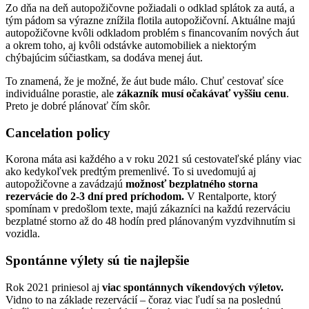
Zo dňa na deň autopožičovne požiadali o odklad splátok za autá, a
tým pádom sa výrazne znížila flotila autopožičovní. Aktuálne majú
autopožičovne kvôli odkladom problém s financovaním nových áut
a okrem toho, aj kvôli odstávke automobiliek a niektorým
chýbajúcim súčiastkam, sa dodáva menej áut.
To znamená, že je možné, že áut bude málo. Chuť cestovať síce
individuálne porastie, ale
zákazník musí očakávať vyššiu cenu
.
Preto je dobré plánovať čím skôr.
Cancelation policy
Korona máta asi každého a v roku 2021 sú cestovateľské plány viac
ako kedykoľvek predtým premenlivé. To si uvedomujú aj
autopožičovne a zavádzajú
možnosť bezplatného storna
rezervácie do 2-3 dní pred príchodom.
V Rentalporte, ktorý
spomínam v predošlom texte, majú zákazníci na každú rezerváciu
bezplatné storno až do 48 hodín pred plánovaným vyzdvihnutím si
vozidla.
Spontánne výlety sú tie najlepšie
Rok 2021 priniesol aj
viac spontánnych víkendových výletov.
Vidno to na základe rezervácií – čoraz viac ľudí sa na poslednú