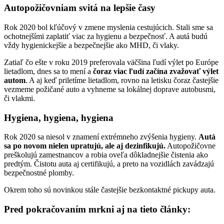
Autopožičovniam svitá na lepšie časy
Rok 2020 bol kľúčový v zmene myslenia cestujúcich. Stali sme sa
ochotnejšími zaplatiť viac za hygienu a bezpečnosť. A autá budú
vždy hygienickejšie a bezpečnejšie ako MHD, či vlaky.
Zatiaľ čo ešte v roku 2019 preferovala väčšina ľudí výlet po Európe
lietadlom, dnes sa to mení a
čoraz viac ľudí začína zvažovať výlet
autom
. A aj keď priletíme lietadlom, rovno na letisku čoraz častejšie
vezmeme požičané auto a vyhneme sa lokálnej doprave autobusmi,
či vlakmi.
Hygiena, hygiena, hygiena
Rok 2020 sa niesol v znamení extrémneho zvýšenia hygieny.
Autá
sa po novom nielen upratujú, ale aj dezinfikujú.
Autopožičovne
preškolujú zamestnancov a robia oveľa dôkladnejšie čistenia ako
predtým. Čistotu auta aj certifikujú, a preto na vozidlách zavádzajú
bezpečnostné plomby.
Okrem toho sú novinkou stále častejšie bezkontaktné pickupy auta.
Pred pokračovaním mrkni aj na tieto články: