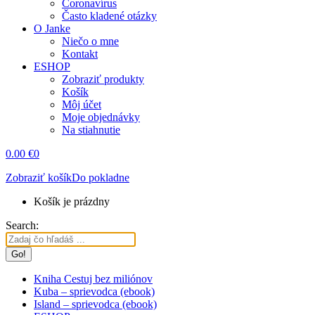
Coronavírus
Často kladené otázky
O Janke
Niečo o mne
Kontakt
ESHOP
Zobraziť produkty
Košík
Môj účet
Moje objednávky
Na stiahnutie
0.00
€
0
Zobraziť košík
Do pokladne
Košík je prázdny
Search:
Kniha Cestuj bez miliónov
Kuba – sprievodca (ebook)
Island – sprievodca (ebook)