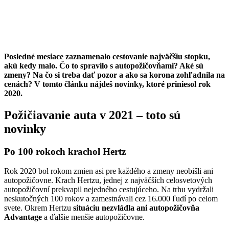
Posledné mesiace zaznamenalo cestovanie najväčšiu stopku,
akú kedy malo. Čo to spravilo s autopožičovňami? Aké sú
zmeny? Na čo si treba dať pozor a ako sa korona zohľadnila na
cenách? V tomto článku nájdeš novinky, ktoré priniesol rok
2020.
Požičiavanie auta v 2021 – toto sú
novinky
Po 100 rokoch krachol Hertz
Rok 2020 bol rokom zmien asi pre každého a zmeny neobišli ani
autopožičovne. Krach Hertzu, jednej z najväčších celosvetových
autopožičovní prekvapil nejedného cestujúceho. Na trhu vydržali
neskutočných 100 rokov a zamestnávali cez 16.000 ľudí po celom
svete. Okrem Hertzu
situáciu nezvládla ani autopožičovňa
Advantage
a ďalšie menšie autopožičovne.