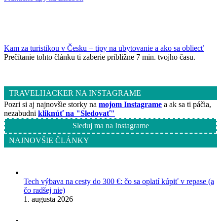
Kam za turistikou v Česku + tipy na ubytovanie a ako sa obliecť
Prečítanie tohto článku ti zaberie približne 7 min. tvojho času.
TRAVELHACKER NA INSTAGRAME
Pozri si aj najnovšie storky na
mojom Instagrame
a ak sa ti páčia,
nezabudni
kliknúť na "Sledovať"
Sleduj ma na Instagrame
NAJNOVŠIE ČLÁNKY
Tech výbava na cesty do 300 €: čo sa oplatí kúpiť v repase (a
čo radšej nie)
1. augusta 2026