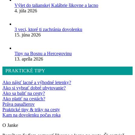
Výlet do talianskej Kalábrie šikovne a lacno
4. júla 2026
3 veci, ktoré ti zachránia dovolenku
15. júna 2026
Tipy na Bosnu a Hercegovinu
13. apríla 2026
PRAKTICKÉ TIPY
Ako nájsť lacné a výhodné letenky?
Ako si vybrať dobré ubytovanie?
Ako sa baliť na cesty?
Ako platiť na cestách?
Práva pasažierov
Praktické tipy & triky na cesty
Kam na dovolenku počas roka
O Janke