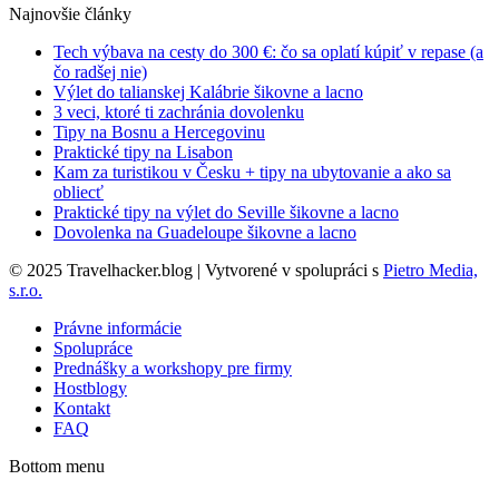
Najnovšie články
Tech výbava na cesty do 300 €: čo sa oplatí kúpiť v repase (a
čo radšej nie)
Výlet do talianskej Kalábrie šikovne a lacno
3 veci, ktoré ti zachránia dovolenku
Tipy na Bosnu a Hercegovinu
Praktické tipy na Lisabon
Kam za turistikou v Česku + tipy na ubytovanie a ako sa
obliecť
Praktické tipy na výlet do Seville šikovne a lacno
Dovolenka na Guadeloupe šikovne a lacno
© 2025 Travelhacker.blog | Vytvorené v spolupráci s
Pietro Media,
s.r.o.
Právne informácie
Spolupráce
Prednášky a workshopy pre firmy
Hostblogy
Kontakt
FAQ
Bottom menu