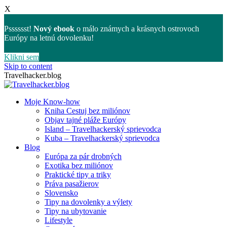
X
Psssssst!
Nový ebook
o málo známych a krásnych ostrovoch
Európy na letnú dovolenku!
Klikni sem
Skip to content
Travelhacker.blog
Moje Know-how
Kniha Cestuj bez miliónov
Objav tajné pláže Európy
Island – Travelhackerský sprievodca
Kuba – Travelhackerský sprievodca
Blog
Európa za pár drobných
Exotika bez miliónov
Praktické tipy a triky
Práva pasažierov
Slovensko
Tipy na dovolenky a výlety
Tipy na ubytovanie
Lifestyle