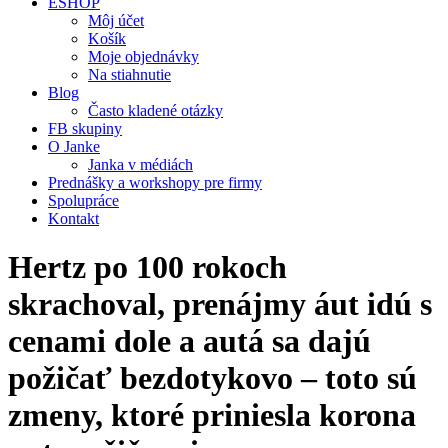
ESHOP
Môj účet
Košík
Moje objednávky
Na stiahnutie
Blog
Často kladené otázky
FB skupiny
O Janke
Janka v médiách
Prednášky a workshopy pre firmy
Spolupráce
Kontakt
Hertz po 100 rokoch
skrachoval, prenájmy áut idú s
cenami dole a autá sa dajú
požičať bezdotykovo – toto sú
zmeny, ktoré priniesla korona