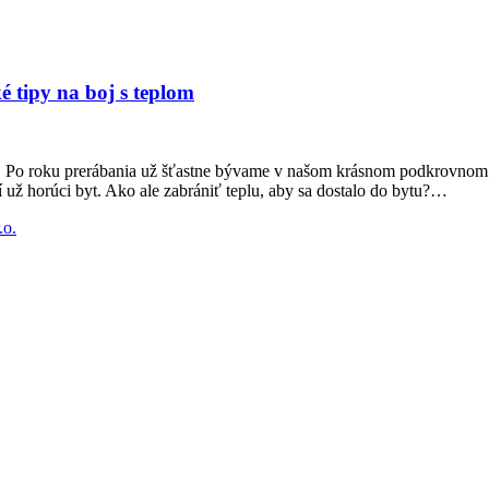
 tipy na boj s teplom
tu. Po roku prerábania už šťastne bývame v našom krásnom podkrovnom
í už horúci byt. Ako ale zabrániť teplu, aby sa dostalo do bytu?…
.o.