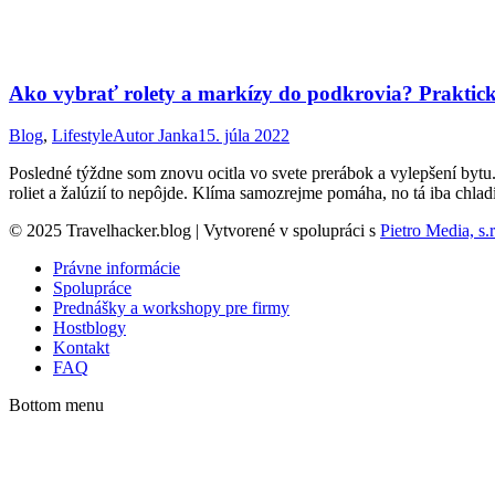
Ako vybrať rolety a markízy do podkrovia? Praktické
Blog
,
Lifestyle
Autor
Janka
15. júla 2022
Posledné týždne som znovu ocitla vo svete prerábok a vylepšení by
roliet a žalúzií to nepôjde. Klíma samozrejme pomáha, no tá iba chlad
© 2025 Travelhacker.blog | Vytvorené v spolupráci s
Pietro Media, s.r
Právne informácie
Spolupráce
Prednášky a workshopy pre firmy
Hostblogy
Kontakt
FAQ
Bottom menu