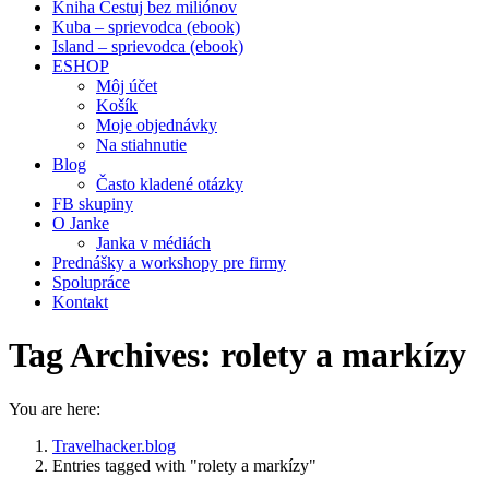
Kniha Cestuj bez miliónov
Kuba – sprievodca (ebook)
Island – sprievodca (ebook)
ESHOP
Môj účet
Košík
Moje objednávky
Na stiahnutie
Blog
Často kladené otázky
FB skupiny
O Janke
Janka v médiách
Prednášky a workshopy pre firmy
Spolupráce
Kontakt
Tag Archives:
rolety a markízy
You are here:
Travelhacker.blog
Entries tagged with "rolety a markízy"