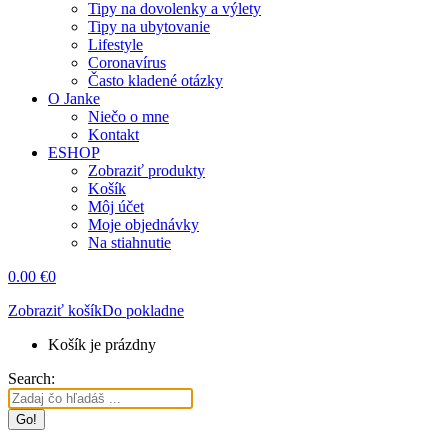
Tipy na dovolenky a výlety
Tipy na ubytovanie
Lifestyle
Coronavírus
Často kladené otázky
O Janke
Niečo o mne
Kontakt
ESHOP
Zobraziť produkty
Košík
Môj účet
Moje objednávky
Na stiahnutie
0.00
€
0
Zobraziť košík
Do pokladne
Košík je prázdny
Search: