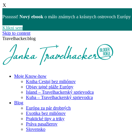
X
Psssssst!
Nový ebook
o málo známych a krásnych ostrovoch Európy 
Klikni sem
Skip to content
Travelhacker.blog
Moje Know-how
Kniha Cestuj bez miliónov
Objav tajné pláže Európy
Island – Travelhackerský sprievodca
Kuba – Travelhackerský sprievodca
Blog
Európa za pár drobných
Exotika bez miliónov
Praktické tipy a triky
Práva pasažierov
Slovensko