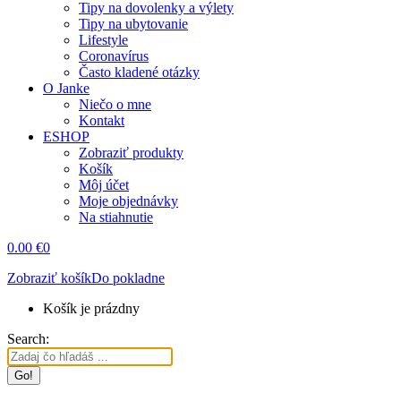
Tipy na dovolenky a výlety
Tipy na ubytovanie
Lifestyle
Coronavírus
Často kladené otázky
O Janke
Niečo o mne
Kontakt
ESHOP
Zobraziť produkty
Košík
Môj účet
Moje objednávky
Na stiahnutie
0.00
€
0
Zobraziť košík
Do pokladne
Košík je prázdny
Search: