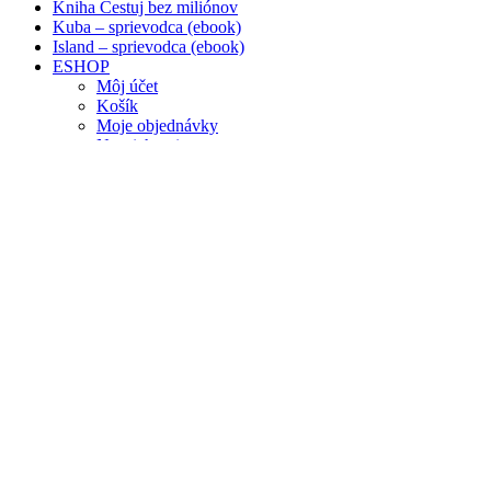
Kniha Cestuj bez miliónov
Kuba – sprievodca (ebook)
Island – sprievodca (ebook)
ESHOP
Môj účet
Košík
Moje objednávky
Na stiahnutie
Blog
Často kladené otázky
FB skupiny
O Janke
Janka v médiách
Prednášky a workshopy pre firmy
Spolupráce
Kontakt
Tag Archives:
Ubytovanie cez a
You are here:
Travelhacker.blog
Entries tagged with "Ubytovanie cez airbnb"