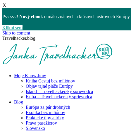
X
Psssssst!
Nový ebook
o málo známych a krásnych ostrovoch Európy 
Klikni sem
Skip to content
Travelhacker.blog
Moje Know-how
Kniha Cestuj bez miliónov
Objav tajné pláže Európy
Island – Travelhackerský sprievodca
Kuba – Travelhackerský sprievodca
Blog
Európa za pár drobných
Exotika bez miliónov
Praktické tipy a triky
Práva pasažierov
Slovensko