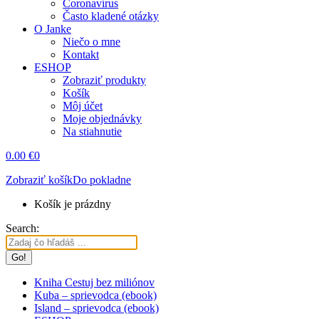
Coronavírus
Často kladené otázky
O Janke
Niečo o mne
Kontakt
ESHOP
Zobraziť produkty
Košík
Môj účet
Moje objednávky
Na stiahnutie
0.00
€
0
Zobraziť košík
Do pokladne
Košík je prázdny
Search:
Kniha Cestuj bez miliónov
Kuba – sprievodca (ebook)
Island – sprievodca (ebook)