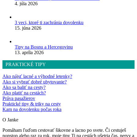
4. júla 2026
3 veci, ktoré ti zachránia dovolenku
15. júna 2026
Tipy na Bosnu a Hercegovinu
13. apríla 2026
PRAKTICKÉ TIPY
Ako nájsť lacné a výhodné letenky?
Ako si vybrať dobré ubytovanie?
Ako sa baliť na cesty?
Ako platiť na cestách?
Práva pasažierov
Praktické tipy & triky na cesty
Kam na dovolenku počas roka
O Janke
Pomáham ľuďom cestovať šikovne a lacno po svete. Či cestuješ
nonstop alebo raz za rok, moje tipy Ti na cestách ušetria čas, nervy a