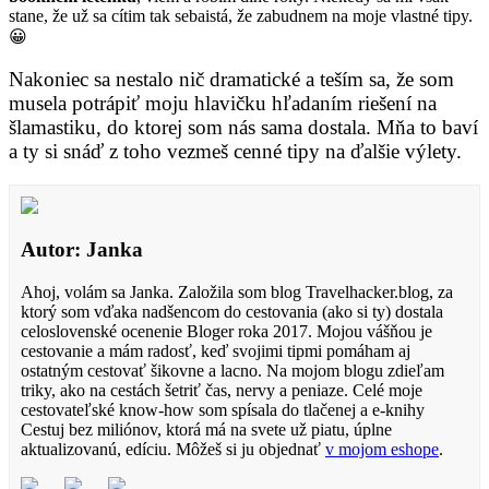
stane, že už sa cítim tak sebaistá, že zabudnem na moje vlastné tipy.
😀
Nakoniec sa nestalo nič dramatické a teším sa, že som
musela potrápiť moju hlavičku hľadaním riešení na
šlamastiku, do ktorej som nás sama dostala. Mňa to baví
a ty si snáď z toho vezmeš cenné tipy na ďalšie výlety.
Autor: Janka
Ahoj, volám sa Janka. Založila som blog Travelhacker.blog, za
ktorý som vďaka nadšencom do cestovania (ako si ty) dostala
celoslovenské ocenenie Bloger roka 2017. Mojou vášňou je
cestovanie a mám radosť, keď svojimi tipmi pomáham aj
ostatným cestovať šikovne a lacno. Na mojom blogu zdieľam
triky, ako na cestách šetriť čas, nervy a peniaze. Celé moje
cestovateľské know-how som spísala do tlačenej a e-knihy
Cestuj bez miliónov, ktorá má na svete už piatu, úplne
aktualizovanú, edíciu. Môžeš si ju objednať
v mojom eshope
.