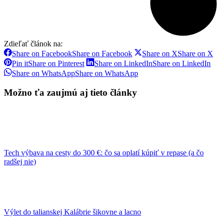
Zdieľať článok na:
Share on Facebook
Share on Facebook
Share on X
Share on X
Pin it
Share on Pinterest
Share on LinkedIn
Share on LinkedIn
Share on WhatsApp
Share on WhatsApp
Možno ťa zaujmú aj tieto články
Tech výbava na cesty do 300 €: čo sa oplatí kúpiť v repase (a čo
radšej nie)
Výlet do talianskej Kalábrie šikovne a lacno