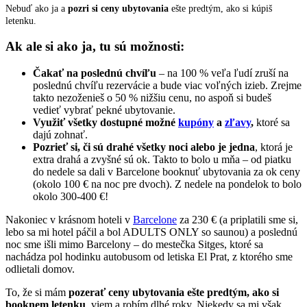
Nebuď ako ja a
pozri si ceny ubytovania
ešte predtým, ako si kúpiš
letenku.
Ak ale si ako ja, tu sú možnosti:
Čakať na poslednú chvíľu
– na 100 % veľa ľudí zruší na
poslednú chvíľu rezervácie a bude viac voľných izieb. Zrejme
takto nezoženieš o 50 % nižšiu cenu, no aspoň si budeš
vedieť vybrať pekné ubytovanie.
Využiť všetky dostupné možné
kupóny
a
zľavy
,
ktoré sa
dajú zohnať.
Pozrieť si, či sú drahé všetky noci alebo je jedna
, ktorá je
extra drahá a zvyšné sú ok. Takto to bolo u mňa – od piatku
do nedele sa dali v Barcelone booknuť ubytovania za ok ceny
(okolo 100 € na noc pre dvoch). Z nedele na pondelok to bolo
okolo 300-400 €!
Nakoniec v krásnom hoteli v
Barcelone
za 230 € (a priplatili sme si,
lebo sa mi hotel páčil a bol ADULTS ONLY so saunou) a poslednú
noc sme išli mimo Barcelony – do mestečka Sitges, ktoré sa
nachádza pol hodinku autobusom od letiska El Prat, z ktorého sme
odlietali domov.
To, že si mám
pozerať ceny ubytovania ešte predtým, ako si
booknem letenku
, viem a robím dlhé roky. Niekedy sa mi však