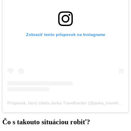
Zobraziť tento príspevok na Instagrame
Príspevok, ktorý zdieľa Janka Travelhacker (@janka_travelhacker)
Čo s takouto situáciou robiť?