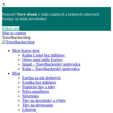
X
Psssssst!
Nový ebook
o málo známych a krásnych ostrovoch
Európy na letnú dovolenku!
Klikni sem
Skip to content
Travelhacker.blog
Moje Know-how
Kniha Cestuj bez miliónov
Objav tajné pláže Európy
Island – Travelhackerský sprievodca
Kuba – Travelhackerský sprievodca
Blog
Európa za pár drobných
Exotika bez miliónov
Praktické tipy a triky
Práva pasažierov
Slovensko
Tipy na dovolenky a výlety
Tipy na ubytovanie
Lifestyle