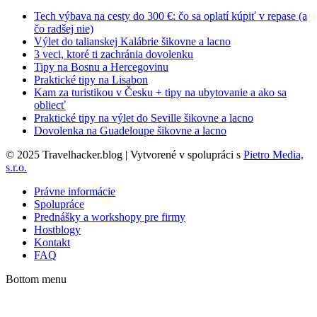
Tech výbava na cesty do 300 €: čo sa oplatí kúpiť v repase (a
čo radšej nie)
Výlet do talianskej Kalábrie šikovne a lacno
3 veci, ktoré ti zachránia dovolenku
Tipy na Bosnu a Hercegovinu
Praktické tipy na Lisabon
Kam za turistikou v Česku + tipy na ubytovanie a ako sa
obliecť
Praktické tipy na výlet do Seville šikovne a lacno
Dovolenka na Guadeloupe šikovne a lacno
© 2025 Travelhacker.blog | Vytvorené v spolupráci s
Pietro Media,
s.r.o.
Právne informácie
Spolupráce
Prednášky a workshopy pre firmy
Hostblogy
Kontakt
FAQ
Bottom menu