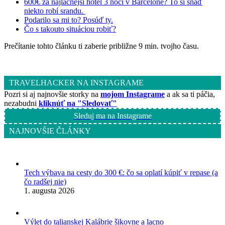
600€ za najlacnejší hotel 3 noci v Barcelone? To si snáď
niekto robí srandu.
Podarilo sa mi to? Posúď ty.
Čo s takouto situáciou robiť?
Prečítanie tohto článku ti zaberie približne 9 min. tvojho času.
TRAVELHACKER NA INSTAGRAME
Pozri si aj najnovšie storky na
mojom Instagrame
a ak sa ti páčia,
nezabudni
kliknúť na "Sledovať"
Sleduj ma na Instagrame
NAJNOVŠIE ČLÁNKY
Tech výbava na cesty do 300 €: čo sa oplatí kúpiť v repase (a
čo radšej nie)
1. augusta 2026
Výlet do talianskej Kalábrie šikovne a lacno