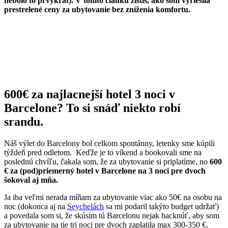
nebolo to prvýkrát). V tomto článku zistíš, ako som vyriešila
prestrelené ceny za ubytovanie bez zníženia komfortu.
600€ za najlacnejší hotel 3 noci v
Barcelone? To si snáď niekto robí
srandu.
Náš výlet do Barcelony bol celkom spontánny, letenky sme kúpili
týždeň pred odletom. Keďže je to víkend a bookovali sme na
poslednú chvíľu, čakala som, že za ubytovanie si priplatíme, no
600
€ za (pod)priemerný hotel v Barcelone na 3 noci pre dvoch
šokoval aj mňa.
Ja iba veľmi nerada míňam za ubytovanie viac ako 50€ na osobu na
noc (dokonca aj na
Seychelách
sa mi podaril takýto budget udržať)
a povedala som si, že skúsim tú Barcelonu nejak hacknúť, aby som
za ubytovanie na tie tri noci pre dvoch zaplatila max 300-350 €.