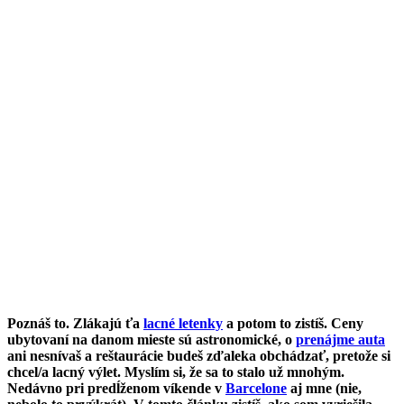
Poznáš to. Zlákajú ťa
lacné letenky
a potom to zistíš. Ceny
ubytovaní na danom mieste sú astronomické, o
prenájme auta
ani nesnívaš a reštaurácie budeš zďaleka obchádzať, pretože si
chcel/a lacný výlet. Myslím si, že sa to stalo už mnohým.
Nedávno pri predĺženom víkende v
Barcelone
aj mne (nie,