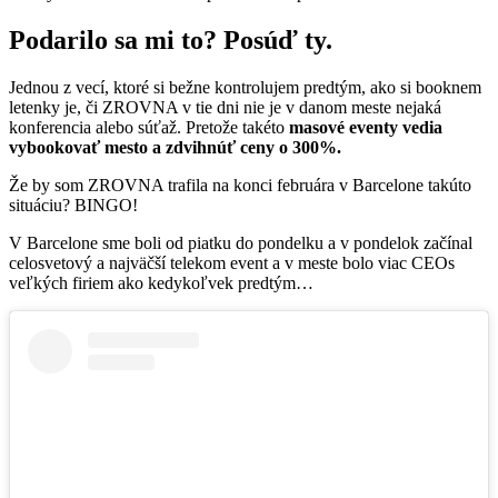
Podarilo sa mi to? Posúď ty.
Jednou z vecí, ktoré si bežne kontrolujem predtým, ako si booknem
letenky je, či ZROVNA v tie dni nie je v danom meste nejaká
konferencia alebo súťaž.
Pretože takéto
masové eventy vedia
vybookovať mesto a zdvihnúť ceny o 300%.
Že by som ZROVNA trafila na konci februára v Barcelone takúto
situáciu? BINGO!
V Barcelone sme boli od piatku do pondelku a v pondelok začínal
celosvetový a najväčší telekom event a v meste bolo viac CEOs
veľkých firiem ako kedykoľvek predtým…