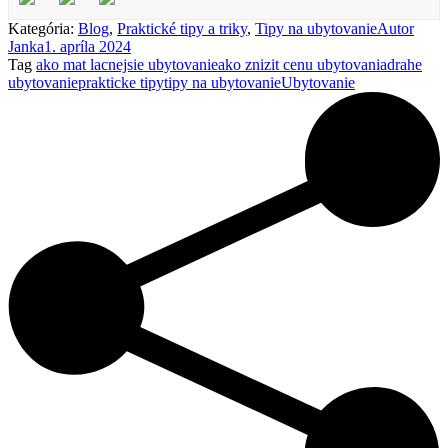
Kategória:
Blog
,
Praktické tipy a triky
,
Tipy na ubytovanie
Autor
Janka
1. apríla 2024
Tag
ako mat lacnejsie ubytovanie
ako znizit cenu ubytovania
drahe
ubytovanie
prakticke tipy
tipy na ubytovanie
Ubytovanie