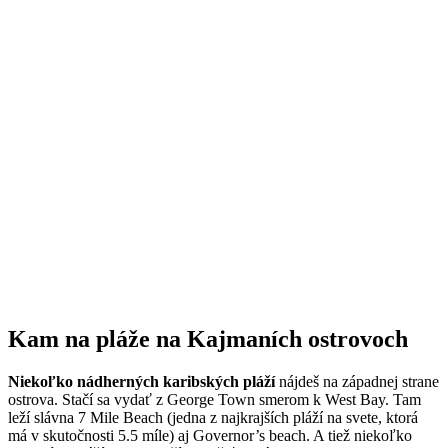
Kam na pláže na Kajmaních ostrovoch
Niekoľko nádherných karibských pláží
nájdeš na západnej strane
ostrova. Stačí sa vydať z George Town smerom k West Bay. Tam
leží slávna 7 Mile Beach (jedna z najkrajších pláží na svete, ktorá
má v skutočnosti 5.5 míle) aj Governor’s beach. A tiež niekoľko