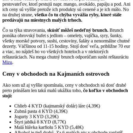
pestovateľov, ktorí pestujú napr. mango, avokádo, papáju a pod. Ani
ich ceny sú vyššie pretože ich produkty sú cenené a je ich málo. No
na druhej strane,
všetko čo tu chýba vyvážia ryby, ktoré stále
predávajú na miestnych malých trhoch.
Čo sa týka stravovania,
skúsiť môžeš nedeľný brunch.
Brunch
ponúka obrovský bufet s jedlom – omelety, vajíčka, syry, šunky,
všetky morské potvory, sushi, cestoviny, šaláty a nenormálne chutné
dezerty. Väčšinou od 11-15 hodiny. Stojí dosť veľa, približne 70 eur
a viac, no nájdeš ho vo všetkých hoteloch a v niektorých
reštauráciach. Na mega chutný brunch odporúčam sushi reštauráciu
Mizu
.
Ceny v obchodoch na Kajmaních ostrovoch
Ako som už aj vyššie spomínala, ceny v obchodoch sú dosť drahé
preto prinášam len takú malú ukážku toho,
čo koľko v obchodoch
stojí:
Chlieb 4 KYD (kajmanský dolár) láre (4,39€)
Zubná pasta 4 KYD (4,39€)
Jogurty 3 KYD (3,29€)
Štyri jablká 8 KYD (8,77€)
Malá hlávka karfiolu 5 KYD (5,48€)
Alkohol je tiež drahý. Za 6 malých piv v obchode zaplatíš