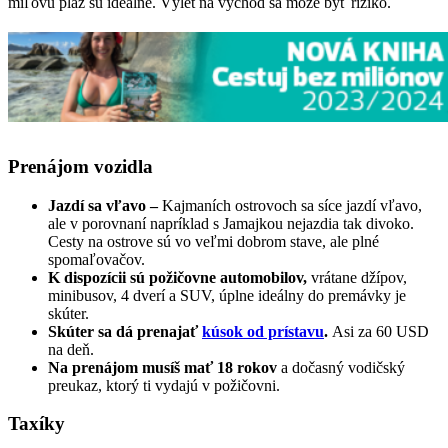
míľovú pláž sú ideálne. Výlet na východ sa môže byť riziko.
Prenájom vozidla
Jazdí sa vľavo –
Kajmaních ostrovoch sa síce jazdí vľavo,
ale v porovnaní napríklad s Jamajkou nejazdia tak divoko.
Cesty na ostrove sú vo veľmi dobrom stave, ale plné
spomaľovačov.
K dispozícii sú požičovne automobilov,
vrátane džípov,
minibusov, 4 dverí a SUV, úplne ideálny do premávky je
skúter.
Skúter sa dá prenajať
kúsok od prístavu
.
Asi za 60 USD
na deň.
Na prenájom musíš mať 18 rokov
a dočasný vodičský
preukaz, ktorý ti vydajú v požičovni.
Taxíky