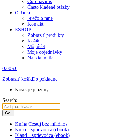
Coronavírus
Často kladené otázky
O Janke
Niečo o mne
Kontakt
ESHOP
Zobraziť produkty
Košík
Môj účet
Moje objednávky
Na stiahnutie
0.00
€
0
Zobraziť košík
Do pokladne
Košík je prázdny
Search:
Kniha Cestuj bez miliónov
Kuba – sprievodca (ebook)
Island – sprievodca (ebook)