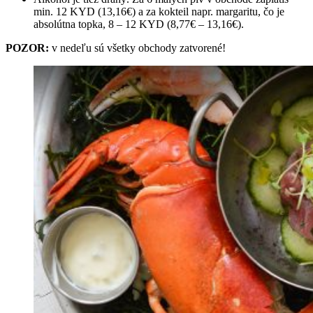
min. 12 KYD (13,16€) a za kokteil napr. margaritu, čo je
absolútna topka, 8 – 12 KYD (8,77€ – 13,16€).
POZOR:
v nedeľu sú všetky obchody zatvorené!