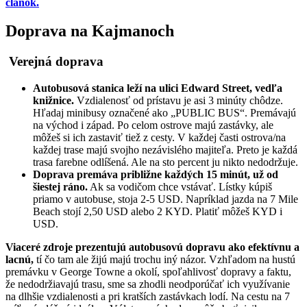
článok.
Doprava na Kajmanoch
Verejná doprava
Autobusová stanica leží na ulici Edward Street, vedľa
knižnice.
Vzdialenosť od prístavu je asi 3 minúty chôdze.
Hľadaj minibusy označené ako „PUBLIC BUS“. Premávajú
na východ i západ. Po celom ostrove majú zastávky, ale
môžeš si ich zastaviť tiež z cesty. V každej časti ostrova/na
každej trase majú svojho nezávislého majiteľa. Preto je každá
trasa farebne odlíšená. Ale na sto percent ju nikto nedodržuje.
Doprava premáva približne každých 15 minút, už od
šiestej ráno.
Ak sa vodičom chce vstávať. Lístky kúpiš
priamo v autobuse, stoja 2-5 USD. Napríklad jazda na 7 Mile
Beach stojí 2,50 USD alebo 2 KYD. Platiť môžeš KYD i
USD.
Viaceré zdroje prezentujú autobusovú dopravu ako efektívnu a
lacnú,
tí čo tam ale žijú majú trochu iný názor. Vzhľadom na hustú
premávku v George Towne a okolí, spoľahlivosť dopravy a faktu,
že nedodržiavajú trasu, sme sa zhodli neodporúčať ich využívanie
na dlhšie vzdialenosti a pri kratších zastávkach lodí. Na cestu na 7