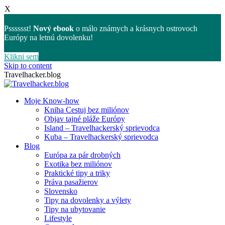
X
Psssssst!
Nový ebook
o málo známych a krásnych ostrovoch
Európy na letnú dovolenku!
Klikni sem
Skip to content
Travelhacker.blog
Moje Know-how
Kniha Cestuj bez miliónov
Objav tajné pláže Európy
Island – Travelhackerský sprievodca
Kuba – Travelhackerský sprievodca
Blog
Európa za pár drobných
Exotika bez miliónov
Praktické tipy a triky
Práva pasažierov
Slovensko
Tipy na dovolenky a výlety
Tipy na ubytovanie
Lifestyle