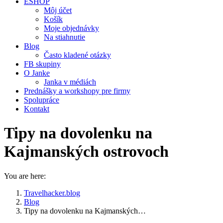
ESHOP
Môj účet
Košík
Moje objednávky
Na stiahnutie
Blog
Často kladené otázky
FB skupiny
O Janke
Janka v médiách
Prednášky a workshopy pre firmy
Spolupráce
Kontakt
Tipy na dovolenku na
Kajmanských ostrovoch
You are here:
Travelhacker.blog
Blog
Tipy na dovolenku na Kajmanských…