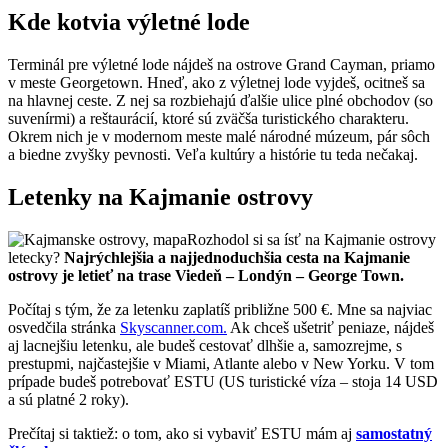
Kde kotvia výletné lode
Terminál pre výletné lode nájdeš na ostrove Grand Cayman, priamo
v meste Georgetown. Hneď, ako z výletnej lode vyjdeš, ocitneš sa
na hlavnej ceste. Z nej sa rozbiehajú ďalšie ulice plné obchodov (so
suvenírmi) a reštaurácií, ktoré sú zväčša turistického charakteru.
Okrem nich je v modernom meste malé národné múzeum, pár sôch
a biedne zvyšky pevnosti. Veľa kultúry a histórie tu teda nečakaj.
Letenky na Kajmanie ostrovy
Rozhodol si sa ísť na Kajmanie ostrovy
letecky?
Najrýchlejšia a najjednoduchšia cesta na Kajmanie
ostrovy je letieť na trase Viedeň – Londýn – George Town.
Počítaj s tým, že za letenku zaplatíš približne 500 €.
Mne sa najviac
osvedčila stránka
Skyscanner.com.
Ak chceš ušetriť peniaze, nájdeš
aj lacnejšiu letenku, ale budeš cestovať dlhšie a, samozrejme, s
prestupmi, najčastejšie v Miami, Atlante alebo v New Yorku. V tom
prípade budeš potrebovať ESTU (US turistické víza – stoja 14 USD
a sú platné 2 roky).
Prečítaj si taktiež: o tom, ako si vybaviť ESTU mám aj
samostatný