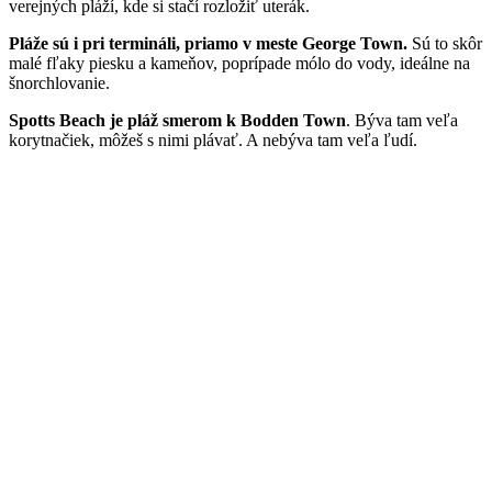
verejných pláží, kde si stačí rozložiť uterák.
Pláže sú i pri termináli, priamo v meste George Town.
Sú to skôr
malé fľaky piesku a kameňov, poprípade mólo do vody, ideálne na
šnorchlovanie.
Spotts Beach je pláž smerom k Bodden Town
. Býva tam veľa
korytnačiek, môžeš s nimi plávať. A nebýva tam veľa ľudí.