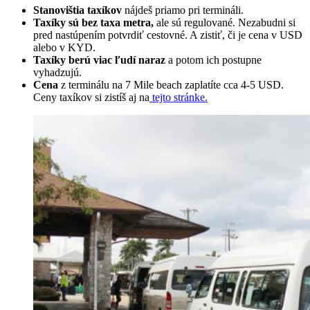
Stanovištia taxíkov
nájdeš priamo pri termináli.
Taxíky sú bez taxa metra,
ale sú regulované. Nezabudni si
pred nastúpením potvrdiť cestovné. A zistiť, či je cena v USD
alebo v KYD.
Taxíky berú viac ľudí naraz
a potom ich postupne
vyhadzujú.
Cena
z terminálu na 7 Mile beach zaplatíte cca 4-5 USD.
Ceny taxíkov si zistíš aj na
tejto stránke.