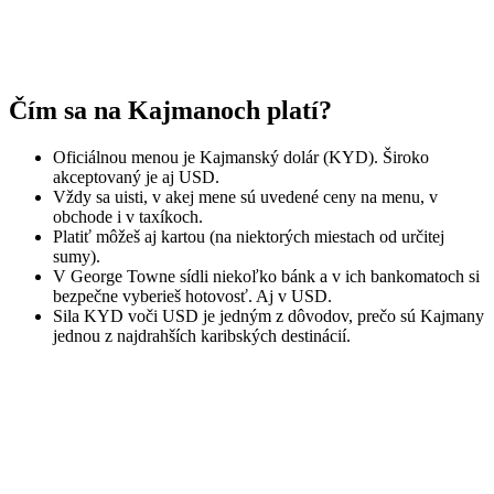
Čím sa na Kajmanoch platí?
Oficiálnou menou je Kajmanský dolár (KYD). Široko
akceptovaný je aj USD.
Vždy sa uisti, v akej mene sú uvedené ceny na menu, v
obchode i v taxíkoch.
Platiť môžeš aj kartou (na niektorých miestach od určitej
sumy).
V George Towne sídli niekoľko bánk a v ich bankomatoch si
bezpečne vyberieš hotovosť. Aj v USD.
Sila KYD voči USD je jedným z dôvodov, prečo sú Kajmany
jednou z najdrahších karibských destinácií.