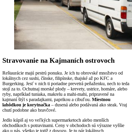
Stravovanie na
Kajmaních
ostrovoch
Reštaurácie majú pestrú ponuku. Je ich tu obrovské množstvo od
lokálnych cez sushi, čínske, filipínske, thajské až po KFC a
Burgerking. Jesť v nich ti poriadne prevetrá peňaženku, nech to teda
stojí za to. Ochutnaj morské plody – krevety, ustrice, homáre, alebo
ryby, napríklad tuniaka, makrelu a mahi-mahi, pripravené na
kajmaní štýl s paradajkami, paprikou a cibuľou.
Miestnou
lahôdkou je korytnačka
– dusená alebo podávaná ako steak. Vraj
chutí podobne ako bravčové.
Jedlo kúpiš aj vo veľkých supermarketoch alebo menších
obchodíkoch s potravinami.
Ceny v obchodoch sú výrazne vyššie
ako u nás, všetko je totiž z dovozu. Je tu pár lokálnych