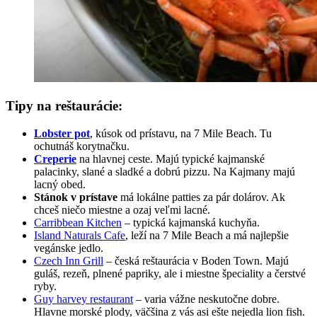
Tipy na reštaurácie:
Lobster pot
, kúsok od prístavu, na 7 Mile Beach. Tu
ochutnáš korytnačku.
Creperie
na hlavnej ceste. Majú typické kajmanské
palacinky, slané a sladké a dobrú pizzu. Na Kajmany majú
lacný obed.
Stánok v prístave
má lokálne patties za pár dolárov. Ak
chceš niečo miestne a ozaj veľmi lacné.
Carribbean Kitchen
– typická kajmanská kuchyňa.
Island Naturals Cafe
, leží na 7 Mile Beach a má najlepšie
vegánske jedlo.
Czech Inn Grill
– česká reštaurácia v Boden Town. Majú
guláš, rezeň, plnené papriky, ale i miestne špeciality a čerstvé
ryby.
Guy harvey restaurant
– varia vážne neskutočne dobre.
Hlavne morské plody, väčšina z vás asi ešte nejedla lion fish.