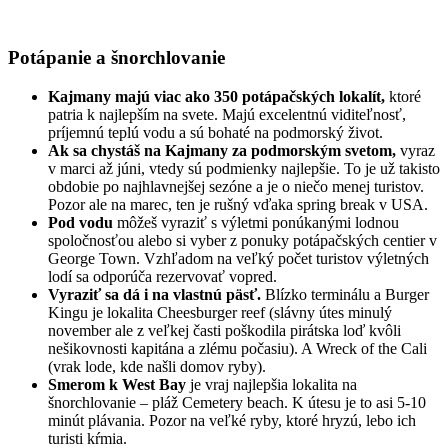
Potápanie a šnorchlovanie
Kajmany majú viac ako 350 potápačských lokalít,
ktoré
patria k najlepším na svete. Majú excelentnú viditeľnosť,
príjemnú teplú vodu a sú bohaté na podmorský život.
Ak sa chystáš na Kajmany za podmorským svetom,
vyraz
v marci až júni, vtedy sú podmienky najlepšie. To je už takisto
obdobie po najhlavnejšej sezóne a je o niečo menej turistov.
Pozor ale na marec, ten je rušný vďaka spring break v USA.
Pod vodu
môžeš vyraziť s výletmi ponúkanými lodnou
spoločnosťou alebo si vyber z ponuky potápačských centier v
George Town. Vzhľadom na veľký počet turistov výletných
lodí sa odporúča rezervovať vopred.
Vyraziť sa dá i na vlastnú päsť.
Blízko terminálu a Burger
Kingu je lokalita Cheesburger reef (slávny útes minulý
november ale z veľkej časti poškodila pirátska loď kvôli
nešikovnosti kapitána a zlému počasiu). A Wreck of the Cali
(vrak lode, kde našli domov ryby).
Smerom k West Bay
je vraj najlepšia lokalita na
šnorchlovanie – pláž Cemetery beach. K útesu je to asi 5-10
minút plávania. Pozor na veľké ryby, ktoré hryzú, lebo ich
turisti kŕmia.