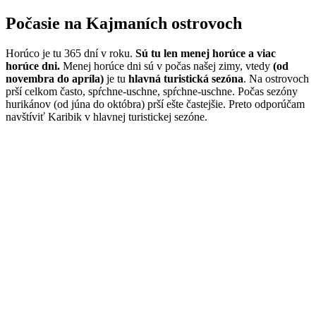
Počasie na Kajmaních ostrovoch
Horúco je tu 365 dní v roku.
Sú tu len menej horúce a viac
horúce dni.
Menej horúce dni sú v počas našej zimy, vtedy
(od
novembra do apríla)
je tu
hlavná turistická sezóna
. Na ostrovoch
prší celkom často, spŕchne-uschne, spŕchne-uschne. Počas sezóny
hurikánov (od júna do októbra) prší ešte častejšie. Preto odporúčam
navštíviť Karibik v hlavnej turistickej sezóne.