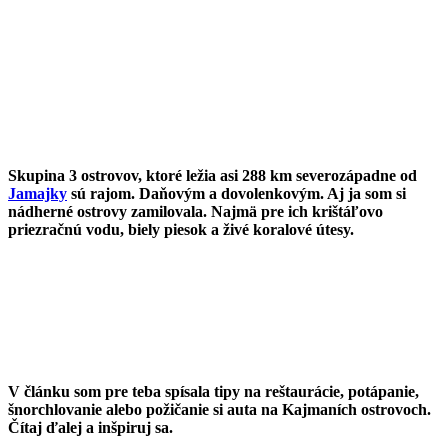
Skupina 3 ostrovov, ktoré ležia asi 288 km severozápadne od
Jamajky
sú rajom. Daňovým a dovolenkovým. Aj ja som si
nádherné ostrovy zamilovala. Najmä pre ich krištáľovo
priezračnú vodu, biely piesok a živé koralové útesy.
V článku som pre teba spísala tipy na reštaurácie, potápanie,
šnorchlovanie alebo požičanie si auta na Kajmaních ostrovoch.
Čítaj ďalej a inšpiruj sa.