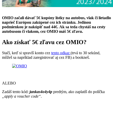
OMIO začali dávať 5€ kupóny lístky na autobus, vlak či lietadlo
naprieč Európou zakúpené cez ich stránku. Jedinou
podmienkou je nakúpiť nad 44€. Ak sa teda chystáš na cesty
autobusom či vlakom, cez OMIO máš 5€ zľavu.
Ako získať 5€ zľavu cez OMIO?
Stačí, keď si spravíš konto cez
tento odkaz
(trvá to 30 sekúnd,
môžeš sa napríklad zaregistrovať aj cez FB) a bookneš.
ALEBO
Zadáš tento kód:
jankas4o4y4p
predtým, ako zaplatíš do políčka
„apply a voucher code“.