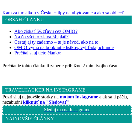
Kam za turistikou v Česku + tipy na ubytovanie a ako sa obliecť
OBSAH ČLÁNKU
Ako získať 5€ zľavu cez OMIO?
Na čo všetko zľava 5€ platí?
Cestuj aj ty zadarmo – tu je návod, ako na to
OMIO využi na booknutie lístkov, vyhľadaj ich inde
Prečítaj si aj tieto články:
Prečítanie tohto článku ti zaberie približne 2 min. tvojho času.
TRAVELHACKER NA INSTAGRAME
Pozri si aj najnovšie storky na
mojom Instagrame
a ak sa ti páčia,
nezabudni
kliknúť na "Sledovať"
Sleduj ma na Instagrame
NAJNOVŠIE ČLÁNKY