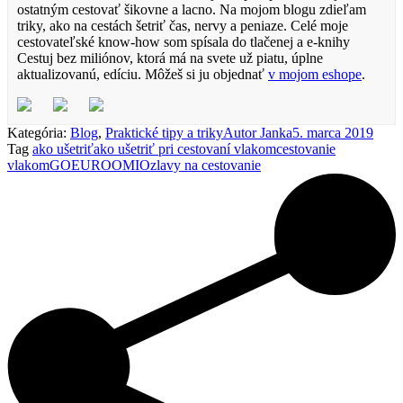
ostatným cestovať šikovne a lacno. Na mojom blogu zdieľam
triky, ako na cestách šetriť čas, nervy a peniaze. Celé moje
cestovateľské know-how som spísala do tlačenej a e-knihy
Cestuj bez miliónov, ktorá má na svete už piatu, úplne
aktualizovanú, edíciu. Môžeš si ju objednať
v mojom eshope
.
Kategória:
Blog
,
Praktické tipy a triky
Autor
Janka
5. marca 2019
Tag
ako ušetriť
ako ušetriť pri cestovaní vlakom
cestovanie
vlakom
GOEURO
OMIO
zlavy na cestovanie