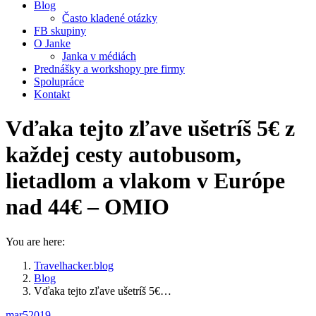
Blog
Často kladené otázky
FB skupiny
O Janke
Janka v médiách
Prednášky a workshopy pre firmy
Spolupráce
Kontakt
Vďaka tejto zľave ušetríš 5€ z
každej cesty autobusom,
lietadlom a vlakom v Európe
nad 44€ – OMIO
You are here:
Travelhacker.blog
Blog
Vďaka tejto zľave ušetríš 5€…
mar
5
2019