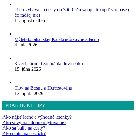
Tech výbava na cesty do 300 €: čo sa oplatí kúpiť v repase (a
čo radšej nie)
1. augusta 2026
Výlet do talianskej Kalábrie šikovne a lacno
4. júla 2026
3 veci, ktoré ti zachránia dovolenku
15. júna 2026
Tipy na Bosnu a Hercegovinu
13. apríla 2026
PRAKTICKÉ TIPY
Ako nájsť lacné a výhodné letenky?
Ako si vybrať dobré ubytovanie?
Ako sa baliť na cesty?
Ako platiť na cestách?