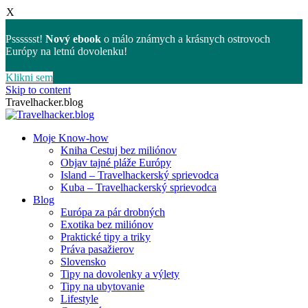
X
Psssssst!
Nový ebook
o málo známych a krásnych ostrovoch
Európy na letnú dovolenku!
Klikni sem
Skip to content
Travelhacker.blog
Moje Know-how
Kniha Cestuj bez miliónov
Objav tajné pláže Európy
Island – Travelhackerský sprievodca
Kuba – Travelhackerský sprievodca
Blog
Európa za pár drobných
Exotika bez miliónov
Praktické tipy a triky
Práva pasažierov
Slovensko
Tipy na dovolenky a výlety
Tipy na ubytovanie
Lifestyle