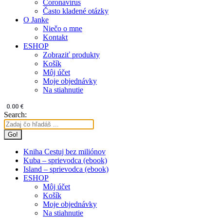
Coronavírus
Často kladené otázky
O Janke
Niečo o mne
Kontakt
ESHOP
Zobraziť produkty
Košík
Môj účet
Moje objednávky
Na stiahnutie
0.00
€
Search:
Kniha Cestuj bez miliónov
Kuba – sprievodca (ebook)
Island – sprievodca (ebook)
ESHOP
Môj účet
Košík
Moje objednávky
Na stiahnutie