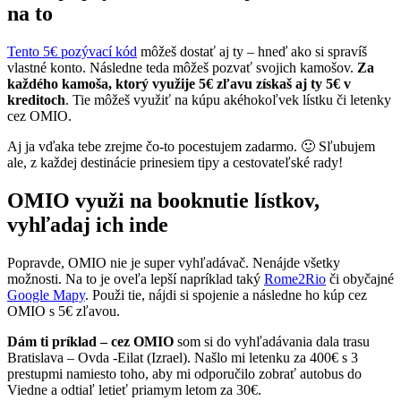
na to
Tento 5€ pozývací kód
môžeš dostať aj ty – hneď ako si spravíš
vlastné konto. Následne teda môžeš pozvať svojich kamošov.
Za
každého kamoša, ktorý využije 5€ zľavu získaš aj ty 5€ v
kreditoch
. Tie môžeš využiť na kúpu akéhokoľvek lístku či letenky
cez OMIO.
Aj ja vďaka tebe zrejme čo-to pocestujem zadarmo. 🙂 Sľubujem
ale, z každej destinácie prinesiem tipy a cestovateľské rady!
OMIO využi na booknutie lístkov,
vyhľadaj ich inde
Popravde, OMIO nie je super vyhľadávač. Nenájde všetky
možnosti. Na to je oveľa lepší napríklad taký
Rome2Rio
či obyčajné
Google Mapy
. Použi tie, nájdi si spojenie a následne ho kúp cez
OMIO s 5€ zľavou.
Dám ti príklad – cez OMIO
som si do vyhľadávania dala trasu
Bratislava – Ovda -Eilat (Izrael). Našlo mi letenku za 400€ s 3
prestupmi namiesto toho, aby mi odporučilo zobrať autobus do
Viedne a odtiaľ letieť priamym letom za 30€.