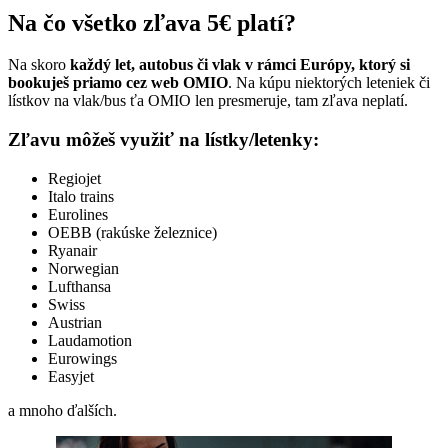
Na čo všetko zľava 5€ platí?
Na skoro
každý let, autobus či vlak v rámci Európy, ktorý si
bookuješ priamo cez web OMIO
. Na kúpu niektorých leteniek či
lístkov na vlak/bus ťa OMIO len presmeruje, tam zľava neplatí.
Zľavu môžeš využiť na lístky/letenky:
Regiojet
Italo trains
Eurolines
OEBB (rakúske železnice)
Ryanair
Norwegian
Lufthansa
Swiss
Austrian
Laudamotion
Eurowings
Easyjet
a mnoho ďalších.