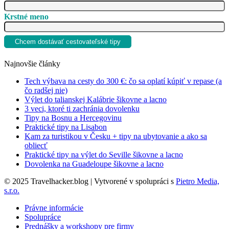
Krstné meno
Najnovšie články
Tech výbava na cesty do 300 €: čo sa oplatí kúpiť v repase (a
čo radšej nie)
Výlet do talianskej Kalábrie šikovne a lacno
3 veci, ktoré ti zachránia dovolenku
Tipy na Bosnu a Hercegovinu
Praktické tipy na Lisabon
Kam za turistikou v Česku + tipy na ubytovanie a ako sa
obliecť
Praktické tipy na výlet do Seville šikovne a lacno
Dovolenka na Guadeloupe šikovne a lacno
© 2025 Travelhacker.blog | Vytvorené v spolupráci s
Pietro Media,
s.r.o.
Právne informácie
Spolupráce
Prednášky a workshopy pre firmy