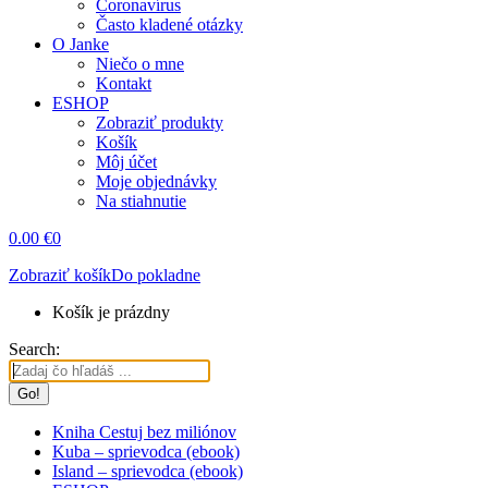
Coronavírus
Často kladené otázky
O Janke
Niečo o mne
Kontakt
ESHOP
Zobraziť produkty
Košík
Môj účet
Moje objednávky
Na stiahnutie
0.00
€
0
Zobraziť košík
Do pokladne
Košík je prázdny
Search:
Kniha Cestuj bez miliónov
Kuba – sprievodca (ebook)
Island – sprievodca (ebook)