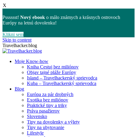
X
Psssssst!
Nový ebook
o málo známych a krásnych ostrovoch
Európy na letnú dovolenku!
Klikni sem
Skip to content
Travelhacker.blog
Moje Know-how
Kniha Cestuj bez miliónov
Objav tajné pláže Európy
Island – Travelhackerský sprievodca
Kuba – Travelhackerský sprievodca
Blog
Európa za pár drobných
Exotika bez miliónov
Praktické tipy a triky
Práva pasažierov
Slovensko
Tipy na dovolenky a výlety
Tipy na ubytovanie
Lifestyle