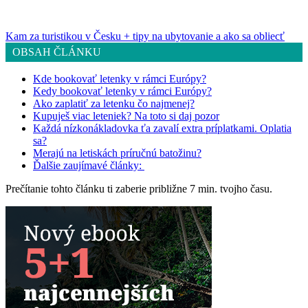
Kam za turistikou v Česku + tipy na ubytovanie a ako sa obliecť
OBSAH ČLÁNKU
Kde bookovať letenky v rámci Európy?
Kedy bookovať letenky v rámci Európy?
Ako zaplatiť za letenku čo najmenej?
Kupuješ viac leteniek? Na toto si daj pozor
Každá nízkonákladovka ťa zavalí extra príplatkami. Oplatia
sa?
Merajú na letiskách príručnú batožinu?
Ďalšie zaujímavé články:
Prečítanie tohto článku ti zaberie približne 7 min. tvojho času.