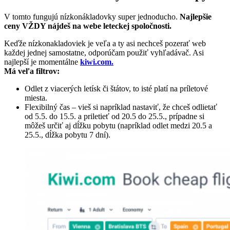
V tomto fungujú nízkonákladovky super jednoducho.
Najlepšie
ceny VŽDY nájdeš na webe leteckej spoločnosti.
Keďže nízkonakladoviek je veľa a ty asi nechceš pozerať web
každej jednej samostatne, odporúčam použiť vyhľadávač. Asi
najlepší je momentálne
kiwi.com.
Má veľa filtrov:
Odlet z viacerých letísk či štátov, to isté platí na príletové
miesta.
Flexibilný čas – vieš si napríklad nastaviť, že chceš odlietať
od 5.5. do 15.5. a priletieť od 20.5 do 25.5., prípadne si
môžeš určiť aj dĺžku pobytu (napríklad odlet medzi 20.5 a
25.5., dĺžka pobytu 7 dní).