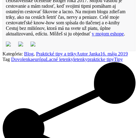
celoslovenské ocenenie Bloger roka 2017. Mojou vášňou je
cestovanie a mám radosť, keď svojimi tipmi pomáham aj
ostatným cestovať šikovne a lacno. Na mojom blogu zdieľam
triky, ako na cestách šetriť čas, nervy a peniaze. Celé moje
cestovateľské know-how som spísala do tlačenej a e-knihy
Cestuj bez miliónov, ktorá má na svete už piatu, úplne
aktualizovanú, edíciu. Môžeš si ju objednať
v mojom eshope
.
Kategória:
Blog
,
Praktické tipy a triky
Autor
Janka
16. mája 2019
Tag
Dovolenka
európa
Lacné letenky
letenky
prakticke tipy
Tipy