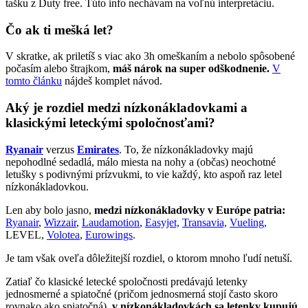
tašku z Duty free. Túto info nechávam na voľnú interpretáciu.
Čo ak ti mešká let?
V skratke, ak priletíš s viac ako 3h omeškaním a nebolo spôsobené
počasím alebo štrajkom,
máš nárok na super odškodnenie.
V
tomto článku
nájdeš komplet návod.
Aký je rozdiel medzi nízkonákladovkami a
klasickými leteckými spoločnosťami?
Ryanair
verzus
Emirates
. To, že nízkonákladovky majú
nepohodlné sedadlá, málo miesta na nohy a (občas) neochotné
letušky s podivnými prízvukmi, to vie každý, kto aspoň raz letel
nízkonákladovkou.
Len aby bolo jasno,
medzi nízkonákladovky v Európe patria:
Ryanair
,
Wizzair
,
Laudamotion
,
Easyjet,
Transavia,
Vueling,
LEVEL,
Volotea
,
Eurowings
.
Je tam však oveľa dôležitejší rozdiel, o ktorom mnoho ľudí netuší.
Zatiaľ čo klasické letecké spoločnosti predávajú letenky
jednosmerné a spiatočné (pričom jednosmerná stojí často skoro
rovnako ako spiatočná),
v nízkonákladovkách sa letenky kupujú