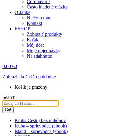
Coronavírus
Často kladené otázky
O Janke
Niečo o mne
Kontakt
ESHOP
Zobraziť produkty
Košík
Môj účet
Moje objednávky
Na stiahnutie
0.00
€
0
Zobraziť košík
Do pokladne
Košík je prázdny
Search:
Kniha Cestuj bez miliónov
Kuba – sprievodca (ebook)
Island – sprievodca (ebook)