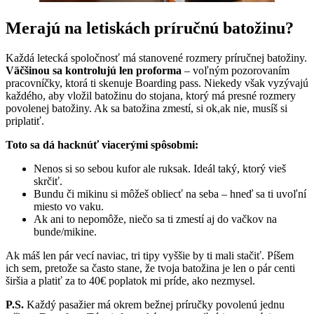
Merajú na letiskách príručnú batožinu?
Každá letecká spoločnosť má stanovené rozmery príručnej batožiny.
Väčšinou sa kontrolujú len proforma
– voľným pozorovaním
pracovníčky, ktorá ti skenuje Boarding pass. Niekedy však vyzývajú
každého, aby vložil batožinu do stojana, ktorý má presné rozmery
povolenej batožiny. Ak sa batožina zmestí, si ok,ak nie, musíš si
priplatiť.
Toto sa dá hacknúť viacerými spôsobmi:
Nenos si so sebou kufor ale ruksak. Ideál taký, ktorý vieš
skrčiť.
Bundu či mikinu si môžeš obliecť na seba – hneď sa ti uvoľní
miesto vo vaku.
Ak ani to nepomôže, niečo sa ti zmestí aj do vačkov na
bunde/mikine.
Ak máš len pár vecí naviac, tri tipy vyššie by ti mali stačiť. Píšem
ich sem, pretože sa často stane, že tvoja batožina je len o pár centi
širšia a platiť za to 40€ poplatok mi príde, ako nezmysel.
P.S.
Každý pasažier má okrem bežnej príručky povolenú jednu