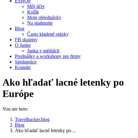
ESHOP
Môj účet
Košík
Moje objednávky
Na stiahnutie
Blog
Často kladené otázky
FB skupiny
O Janke
Janka v médiách
Prednášky a workshopy pre firmy
Spolupráce
Kontakt
Ako hľadať lacné letenky po
Európe
You are here:
Travelhacker.blog
Blog
Ako hľadať lacné letenky po…