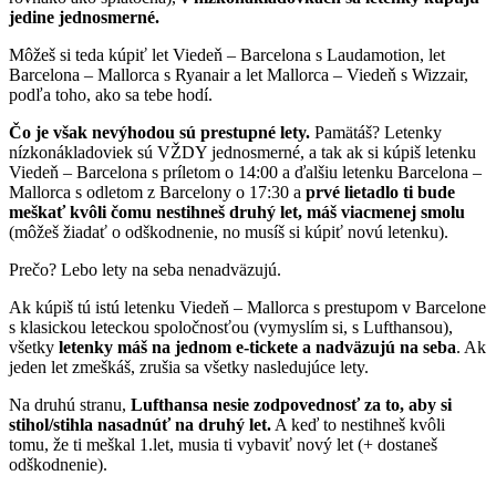
jedine jednosmerné.
Môžeš si teda kúpiť let Viedeň – Barcelona s Laudamotion, let
Barcelona – Mallorca s Ryanair a let Mallorca – Viedeň s Wizzair,
podľa toho, ako sa tebe hodí.
Čo je však nevýhodou sú prestupné lety.
Pamätáš? Letenky
nízkonákladoviek sú VŽDY jednosmerné, a tak ak si kúpiš letenku
Viedeň – Barcelona s príletom o 14:00 a ďalšiu letenku Barcelona –
Mallorca s odletom z Barcelony o 17:30 a
prvé lietadlo ti bude
meškať kvôli čomu nestihneš druhý let, máš viacmenej smolu
(môžeš žiadať o odškodnenie, no musíš si kúpiť novú letenku).
Prečo? Lebo lety na seba nenadväzujú.
Ak kúpiš tú istú letenku Viedeň – Mallorca s prestupom v Barcelone
s klasickou leteckou spoločnosťou (vymyslím si, s Lufthansou),
všetky
letenky máš na jednom e-tickete a nadväzujú na seba
. Ak
jeden let zmeškáš, zrušia sa všetky nasledujúce lety.
Na druhú stranu,
Lufthansa nesie zodpovednosť za to, aby si
stihol/stihla nasadnúť na druhý let.
A keď to nestihneš kvôli
tomu, že ti meškal 1.let, musia ti vybaviť nový let (+ dostaneš
odškodnenie).