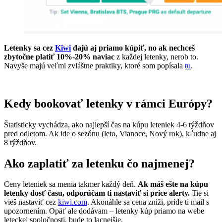
Letenky sa cez
Kiwi
dajú aj priamo kúpiť, no ak nechceš
zbytočne platiť 10%-20% naviac
z každej letenky, nerob to.
Navyše majú veľmi zvláštne praktiky, ktoré som popísala
tu
.
Kedy bookovať letenky v rámci Európy?
Štatisticky vychádza, ako najlepší čas na kúpu leteniek 4-6 týždňov
pred odletom. Ak ide o sezónu (leto, Vianoce, Nový rok), kľudne aj
8 týždňov.
Ako zaplatiť za letenku čo najmenej?
Ceny leteniek sa menia takmer každý deň.
Ak máš ešte na kúpu
letenky dosť času, odporúčam ti nastaviť si price alerty.
Tie si
vieš nastaviť cez
kiwi.com
. Akonáhle sa cena zníži, príde ti mail s
upozornením. Opäť ale dodávam – letenky kúp priamo na webe
leteckej spoločnosti, bude to lacnejšie.