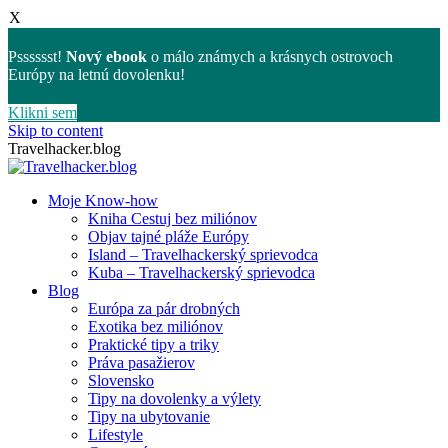
X
Psssssst!
Nový ebook
o málo známych a krásnych ostrovoch
Európy na letnú dovolenku!
Klikni sem
Skip to content
Travelhacker.blog
Moje Know-how
Kniha Cestuj bez miliónov
Objav tajné pláže Európy
Island – Travelhackerský sprievodca
Kuba – Travelhackerský sprievodca
Blog
Európa za pár drobných
Exotika bez miliónov
Praktické tipy a triky
Práva pasažierov
Slovensko
Tipy na dovolenky a výlety
Tipy na ubytovanie
Lifestyle