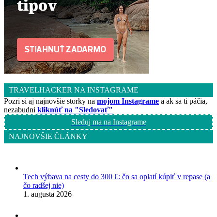
TRAVELHACKER NA INSTAGRAME
Pozri si aj najnovšie storky na
mojom Instagrame
a ak sa ti páčia,
nezabudni
kliknúť na "Sledovať"
Sleduj ma na Instagrame
NAJNOVŠIE ČLÁNKY
Tech výbava na cesty do 300 €: čo sa oplatí kúpiť v repase (a
čo radšej nie)
1. augusta 2026