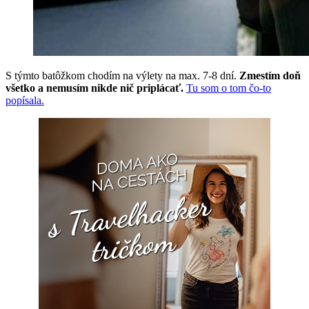
S týmto batôžkom chodím na výlety na max. 7-8 dní.
Zmestím doň
všetko a nemusím nikde nič priplácať.
Tu som o tom čo-to
popísala.