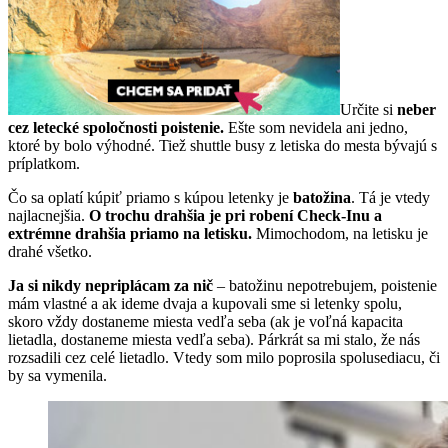
Určite si
neber
cez letecké spoločnosti poistenie.
Ešte som nevidela ani jedno,
ktoré by bolo výhodné. Tiež shuttle busy z letiska do mesta bývajú s
príplatkom.
Čo sa oplatí kúpiť priamo s kúpou letenky je
batožina
. Tá je vtedy
najlacnejšia.
O trochu drahšia je pri robení Check-Inu a
extrémne drahšia priamo na letisku.
Mimochodom, na letisku je
drahé všetko.
Ja si nikdy nepriplácam za nič
– batožinu nepotrebujem, poistenie
mám vlastné a ak ideme dvaja a kupovali sme si letenky spolu,
skoro vždy dostaneme miesta vedľa seba (ak je voľná kapacita
lietadla, dostaneme miesta vedľa seba). Párkrát sa mi stalo, že nás
rozsadili cez celé lietadlo. Vtedy som milo poprosila spolusediacu, či
by sa vymenila.