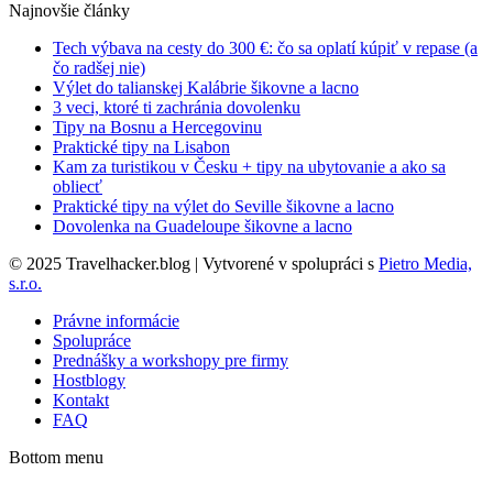
Najnovšie články
Tech výbava na cesty do 300 €: čo sa oplatí kúpiť v repase (a
čo radšej nie)
Výlet do talianskej Kalábrie šikovne a lacno
3 veci, ktoré ti zachránia dovolenku
Tipy na Bosnu a Hercegovinu
Praktické tipy na Lisabon
Kam za turistikou v Česku + tipy na ubytovanie a ako sa
obliecť
Praktické tipy na výlet do Seville šikovne a lacno
Dovolenka na Guadeloupe šikovne a lacno
© 2025 Travelhacker.blog | Vytvorené v spolupráci s
Pietro Media,
s.r.o.
Právne informácie
Spolupráce
Prednášky a workshopy pre firmy
Hostblogy
Kontakt
FAQ
Bottom menu