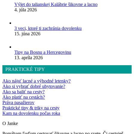
Výlet do talianskej Kalábrie šikovne a lacno
4. júla 2026
3 veci, ktoré ti zachránia dovolenku
15. júna 2026
Tipy na Bosnu a Hercegovinu
13. apríla 2026
PRAKTICKÉ TIPY
Ako nájsť lacné a výhodné letenky?
Ako si vybrať dobré ubytovanie?
Ako sa baliť na cesty?
Ako platiť na cestách?
Práva pasažierov
Praktické tipy & triky na cesty
Kam na dovolenku počas roka
O Janke
Pomáham ľuďom cestovať šikovne a lacno po svete. Či cestuješ