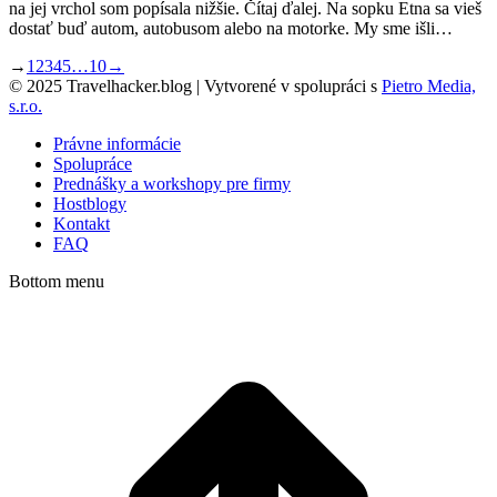
na jej vrchol som popísala nižšie. Čítaj ďalej. Na sopku Etna sa vieš
dostať buď autom, autobusom alebo na motorke. My sme išli…
→
1
2
3
4
5
…
10
→
© 2025 Travelhacker.blog | Vytvorené v spolupráci s
Pietro Media,
s.r.o.
Právne informácie
Spolupráce
Prednášky a workshopy pre firmy
Hostblogy
Kontakt
FAQ
Bottom menu