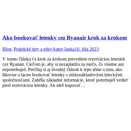
Ako bookovať letenky cez Ryanair krok za krokom
Blog
,
Praktické tipy a triky
Autor
Janka
10. júla 2023
V tomto článku ťa krok za krokom prevediem rezerváciou leteniek
cez Ryanair. Cieľom je, aby si nezaplatil/a za niečo, čo vlastne ani
nepotrebuješ. Prečítaj si aj úvodný článok k tejto téme o tom, ako
šikovne a lacno bookovať letenky s nízkonákladovými leteckými
spoločnosťami. Zahŕňa základné informácie, ktoré potrebuješ vedieť
pred rezerváciou letenky. Ak ideš kupovať…