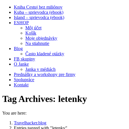
Kniha Cestuj bez miliónov
Kuba – sprievodca (ebook)
Island – sprievodca (ebook)
ESHOP
Môj účet
Košík
Moje objednávky
Na stiahnutie
Blog
Často kladené otázky
FB skupiny
O Janke
Janka v médiách
Prednášky a workshopy pre firmy
Spolupráce
Kontakt
Tag Archives:
letenky
You are here:
Travelhacker.blog
Entries tagged with "letenky"