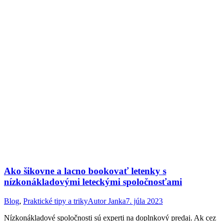
Ako šikovne a lacno bookovať letenky s
nízkonákladovými leteckými spoločnosťami
Blog
,
Praktické tipy a triky
Autor
Janka
7. júla 2023
Nízkonákladové spoločnosti sú experti na doplnkový predaj. Ak cez