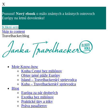
X
Psssssst!
Nový ebook
o málo známych a krásnych ostrovoch
Európy na letnú dovolenku!
Klikni sem
Skip to content
Travelhacker.blog
Moje Know-how
Kniha Cestuj bez miliónov
Objav tajné pláže Európy
Island – Travelhackerský sprievodca
Kuba – Travelhackerský sprievodca
Blog
Európa za pár drobných
Exotika bez miliónov
Praktické tipy a triky
Práva pasažierov