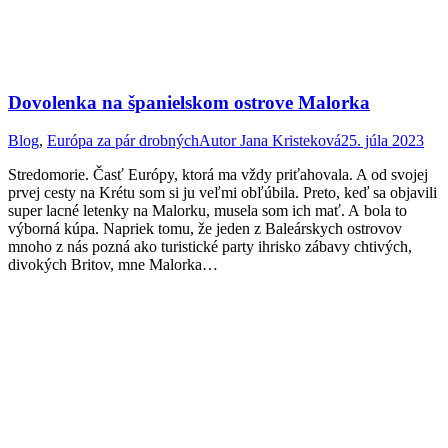
Dovolenka na španielskom ostrove Malorka
Blog
,
Európa za pár drobných
Autor
Jana Kristeková
25. júla 2023
Stredomorie. Časť Európy, ktorá ma vždy priťahovala. A od svojej
prvej cesty na Krétu som si ju veľmi obľúbila. Preto, keď sa objavili
super lacné letenky na Malorku, musela som ich mať. A bola to
výborná kúpa. Napriek tomu, že jeden z Baleárskych ostrovov
mnoho z nás pozná ako turistické party ihrisko zábavy chtivých,
divokých Britov, mne Malorka…