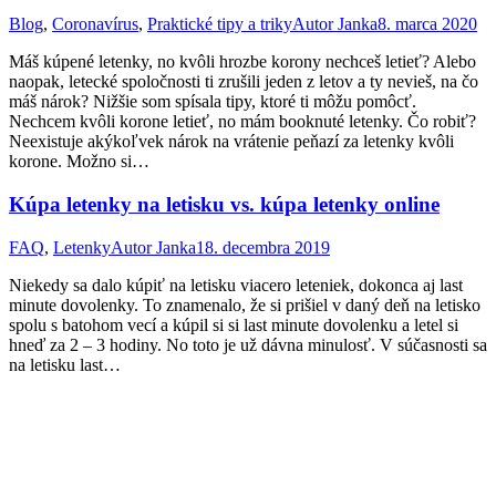
Blog
,
Coronavírus
,
Praktické tipy a triky
Autor
Janka
8. marca 2020
Máš kúpené letenky, no kvôli hrozbe korony nechceš letieť? Alebo
naopak, letecké spoločnosti ti zrušili jeden z letov a ty nevieš, na čo
máš nárok? Nižšie som spísala tipy, ktoré ti môžu pomôcť.
Nechcem kvôli korone letieť, no mám booknuté letenky. Čo robiť?
Neexistuje akýkoľvek nárok na vrátenie peňazí za letenky kvôli
korone. Možno si…
Kúpa letenky na letisku vs. kúpa letenky online
FAQ
,
Letenky
Autor
Janka
18. decembra 2019
Niekedy sa dalo kúpiť na letisku viacero leteniek, dokonca aj last
minute dovolenky. To znamenalo, že si prišiel v daný deň na letisko
spolu s batohom vecí a kúpil si si last minute dovolenku a letel si
hneď za 2 – 3 hodiny. No toto je už dávna minulosť. V súčasnosti sa
na letisku last…