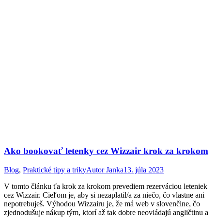
Ako bookovať letenky cez Wizzair krok za krokom
Blog
,
Praktické tipy a triky
Autor
Janka
13. júla 2023
V tomto článku ťa krok za krokom prevediem rezerváciou leteniek
cez Wizzair. Cieľom je, aby si nezaplatil/a za niečo, čo vlastne ani
nepotrebuješ. Výhodou Wizzairu je, že má web v slovenčine, čo
zjednodušuje nákup tým, ktorí až tak dobre neovládajú angličtinu a