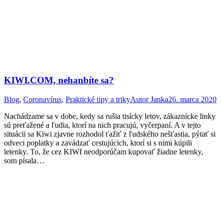
KIWI.COM, nehanbíte sa?
Blog
,
Coronavírus
,
Praktické tipy a triky
Autor
Janka
26. marca 2020
Nachádzame sa v dobe, kedy sa rušia tisícky letov, zákaznícke linky
sú preťažené a ľudia, ktorí na nich pracujú, vyčerpaní. A v tejto
situácii sa Kiwi zjavne rozhodol ťažiť z ľudského nešťastia, pýtať si
odveci poplatky a zavádzať cestujúcich, ktorí si s nimi kúpili
letenky. To, že cez KIWI neodporúčam kupovať žiadne letenky,
som písala…