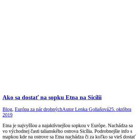
Ako sa dostať na sopku Etna na Sicílii
Blog
,
Európa za pár drobných
Autor
Lenka Goliašová
25. októbra
2019
Etna je najvyššou a najaktívnejšou sopkou v Európe. Nachádza sa
vo východnej časti talianského ostrova Sicília. Podrobnejšie info s
mapkou kde na ostrove sa Etna nachádza či za koľko sa vieš dostať