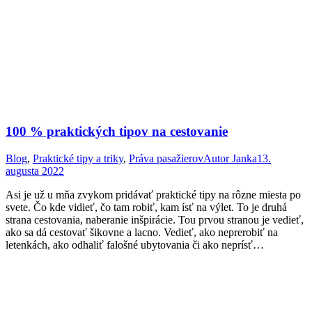
100 % praktických tipov na cestovanie
Blog
,
Praktické tipy a triky
,
Práva pasažierov
Autor
Janka
13.
augusta 2022
Asi je už u mňa zvykom pridávať praktické tipy na rôzne miesta po
svete. Čo kde vidieť, čo tam robiť, kam ísť na výlet. To je druhá
strana cestovania, naberanie inšpirácie. Tou prvou stranou je vedieť,
ako sa dá cestovať šikovne a lacno. Vedieť, ako neprerobiť na
letenkách, ako odhaliť falošné ubytovania či ako neprísť…