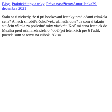
Blog
,
Praktické tipy a triky
,
Práva pasažierov
Autor
Janka
29.
decembra 2021
Stalo sa ti niekedy, že ti pri bookovaní letenky pred očami zdražela
cena? A nech si robil/a čokoľvek, už nešla dole? Ja som si takúto
situáciu všimla za posledné roky viackrát. Keď mi cena leteniek do
Mexika pred očami zdražela o 400€ (pri letenkách pre 6 ľudí),
pozrela som sa tomu na zúbok. Ak sa…