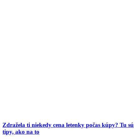
Zdražela ti niekedy cena letenky počas kúpy? Tu sú
tipy, ako na to