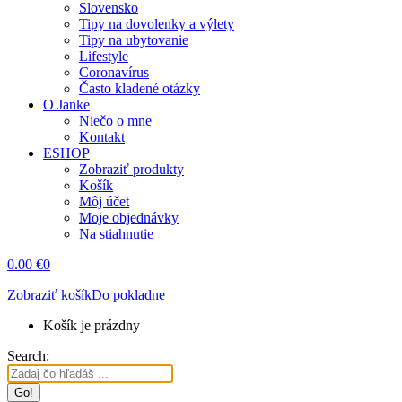
Slovensko
Tipy na dovolenky a výlety
Tipy na ubytovanie
Lifestyle
Coronavírus
Často kladené otázky
O Janke
Niečo o mne
Kontakt
ESHOP
Zobraziť produkty
Košík
Môj účet
Moje objednávky
Na stiahnutie
0.00
€
0
Zobraziť košík
Do pokladne
Košík je prázdny
Search: