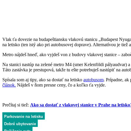
Vlak ťa dovezie na budapeštiansku vlakovú stanicu „Budapest Nyugati
na letisko (ten istý ako pri autobusovej doprave). Alternatívou je tie
Metro nájdeš hneď, ako vyjdeš von z budovy vlakovej stanice – zaboč
Na stanici nastúp na zelené metro M4 (smer Kelenföldi pályaudvar) a 
Táto zastávka je prestupová, takže tu ešte potrebuješ nastúpiť na aut
Spísala som aj tipy, ako sa dostať na letisko
autobusom
. Prípadne, ak
článok.
Nájdeš v ňom presne ceny, čo a koľko ťa vyjde.
Prečítaj si tiež:
Ako sa dostať z vlakovej stanice v Prahe na letisko
Parkovanie na letisku
Dobré ubytovanie