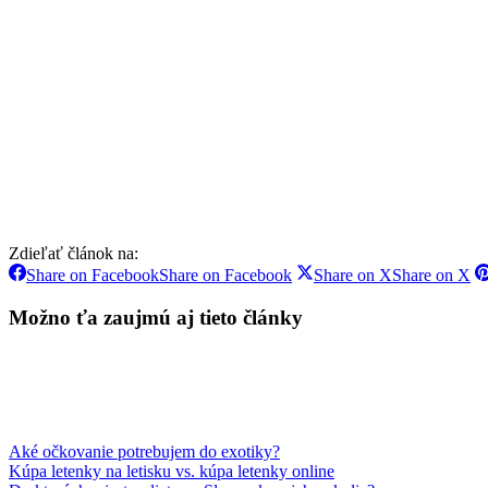
Zdieľať článok na:
Share on Facebook
Share on Facebook
Share on X
Share on X
Možno ťa zaujmú aj tieto články
Aké očkovanie potrebujem do exotiky?
Kúpa letenky na letisku vs. kúpa letenky online