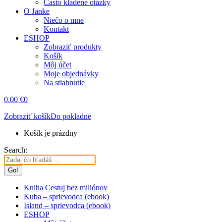
Často kladené otázky
O Janke
Niečo o mne
Kontakt
ESHOP
Zobraziť produkty
Košík
Môj účet
Moje objednávky
Na stiahnutie
0.00
€
0
Zobraziť košík
Do pokladne
Košík je prázdny
Search:
Kniha Cestuj bez miliónov
Kuba – sprievodca (ebook)
Island – sprievodca (ebook)
ESHOP