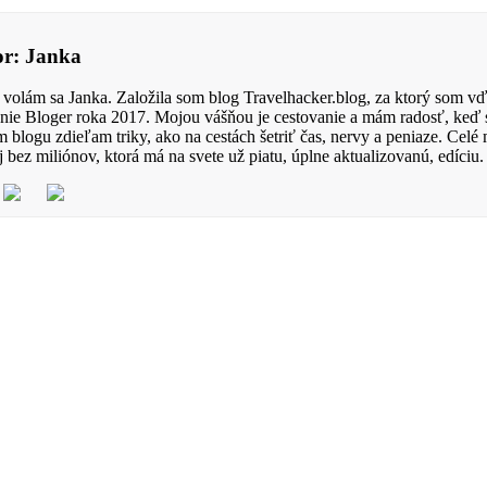
or: Janka
 volám sa Janka. Založila som blog Travelhacker.blog, za ktorý som vď
nie Bloger roka 2017. Mojou vášňou je cestovanie a mám radosť, keď 
 blogu zdieľam triky, ako na cestách šetriť čas, nervy a peniaze. Celé
j bez miliónov, ktorá má na svete už piatu, úplne aktualizovanú, edíciu