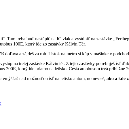
“. Tam treba buď nastúpiť na IC vlak a vystúpiť na zastávke ,,Feriheg
ž autobus 100E, ktorý ide zo zastávky Kálvin Tér.
íš doľava a zájdeš za roh. Lístok na metro si kúp v mašinke v podchod
vystúp na tretej zastávke Kálvin tér. Z tejto zastávky potrebuješ ísť
obus 200E, ktorý ide priamo na letisko. Cesta autobusom trvá približne 2
 premýšľaš nad možnosťou ísť na letisko autom, no nevieš,
ako a kde z
?