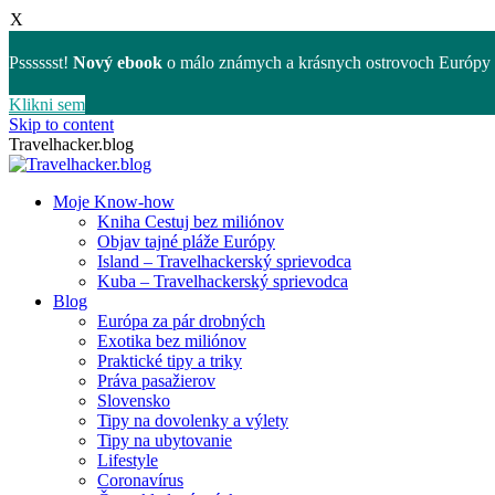
X
Psssssst!
Nový ebook
o málo známych a krásnych ostrovoch Európy 
Klikni sem
Skip to content
Travelhacker.blog
Moje Know-how
Kniha Cestuj bez miliónov
Objav tajné pláže Európy
Island – Travelhackerský sprievodca
Kuba – Travelhackerský sprievodca
Blog
Európa za pár drobných
Exotika bez miliónov
Praktické tipy a triky
Práva pasažierov
Slovensko
Tipy na dovolenky a výlety
Tipy na ubytovanie
Lifestyle
Coronavírus