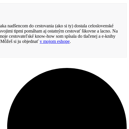
aka nadšencom do cestovania (ako si ty) dostala celoslovenské
svojimi tipmi pomáham aj ostatným cestovať šikovne a lacno. Na
 moje cestovateľské know-how som spísala do tlačenej a e-knihy
. Môžeš si ju objednať
v mojom eshope
.