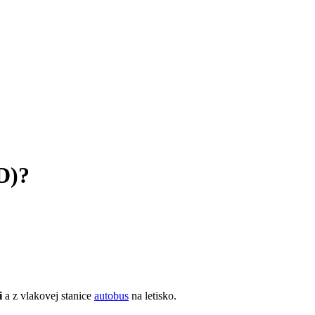
D)?
i
a z vlakovej stanice
autobus
na letisko.