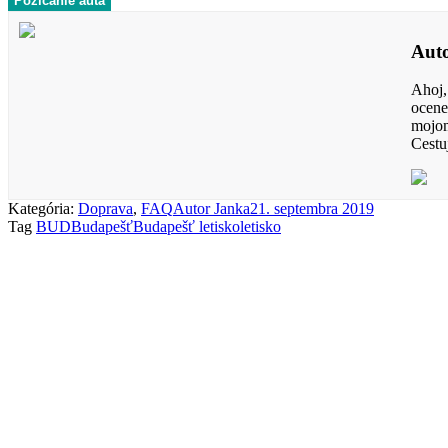
Požičanie auta
Aut
Ahoj,
ocene
mojom
Cestu
Kategória:
Doprava
,
FAQ
Autor
Janka
21. septembra 2019
Tag
BUD
Budapešť
Budapešť letisko
letisko