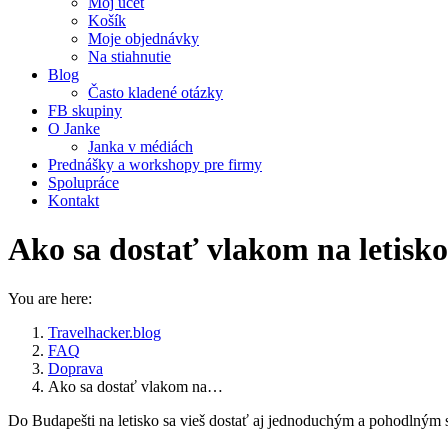
Môj účet
Košík
Moje objednávky
Na stiahnutie
Blog
Často kladené otázky
FB skupiny
O Janke
Janka v médiách
Prednášky a workshopy pre firmy
Spolupráce
Kontakt
Ako sa dostať vlakom na letisk
You are here:
Travelhacker.blog
FAQ
Doprava
Ako sa dostať vlakom na…
Do Budapešti na letisko sa vieš dostať aj jednoduchým a pohodlným