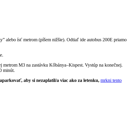
y” alebo ísť metrom (píšem nižšie). Odtiaľ ide autobus 200E priamo
e.
 ďalej metrom M3 na zastávku Kőbánya–Kispest. Vystúp na konečnej.
0 minút.
aparkovať, aby si nezaplatil/a viac ako za letenku,
mrkni tento