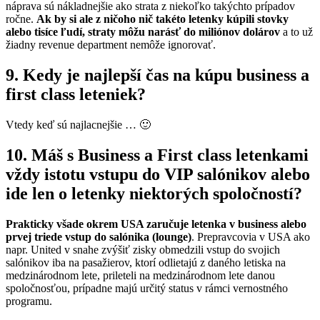
náprava sú nákladnejšie ako strata z niekoľko takýchto prípadov
ročne.
Ak by si ale z ničoho nič takéto letenky kúpili stovky
alebo tisíce ľudí, straty môžu narásť do miliónov dolárov
a to už
žiadny revenue department nemôže ignorovať.
9. Kedy je najlepší čas na kúpu business a
first class leteniek?
Vtedy keď sú najlacnejšie … 🙂
10. Máš s Business a First class letenkami
vždy istotu vstupu do VIP salónikov alebo
ide len o letenky niektorých spoločností?
Prakticky všade okrem USA zaručuje letenka v business alebo
prvej triede vstup do salónika (lounge)
. Prepravcovia v USA ako
napr. United v snahe zvýšiť zisky obmedzili vstup do svojich
salónikov iba na pasažierov, ktorí odlietajú z daného letiska na
medzinárodnom lete, prileteli na medzinárodnom lete danou
spoločnosťou, prípadne majú určitý status v rámci vernostného
programu.