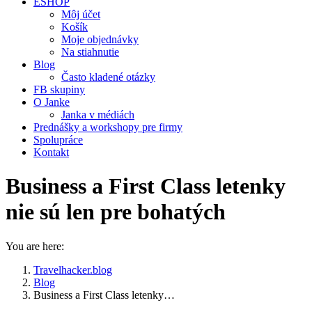
ESHOP
Môj účet
Košík
Moje objednávky
Na stiahnutie
Blog
Často kladené otázky
FB skupiny
O Janke
Janka v médiách
Prednášky a workshopy pre firmy
Spolupráce
Kontakt
Business a First Class letenky
nie sú len pre bohatých
You are here:
Travelhacker.blog
Blog
Business a First Class letenky…