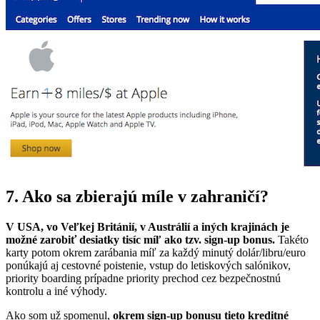
7. Ako sa zbierajú míle v zahraničí?
V USA, vo Veľkej Británií, v Austrálií a iných krajinách je
možné zarobiť desiatky tisíc míľ ako tzv. sign-up bonus.
Takéto
karty potom okrem zarábania míľ za každý minutý dolár/libru/euro
ponúkajú aj cestovné poistenie, vstup do letiskových salónikov,
priority boarding prípadne priority prechod cez bezpečnostnú
kontrolu a iné výhody.
Ako som už spomenul,
okrem sign-up bonusu tieto kreditné