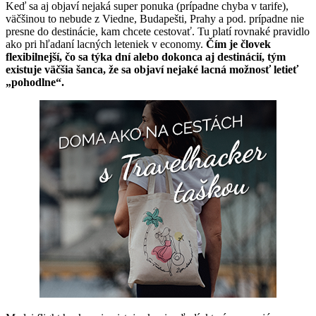
Keď sa aj objaví nejaká super ponuka (prípadne chyba v tarife),
väčšinou to nebude z Viedne, Budapešti, Prahy a pod. prípadne nie
presne do destinácie, kam chcete cestovať.
Tu platí rovnaké pravidlo
ako pri hľadaní lacných leteniek v economy.
Čím je človek
flexibilnejší, čo sa týka dní alebo dokonca aj destinácií, tým
existuje väčšia šanca, že sa objaví nejaké lacná možnosť letieť
„pohodlne“.