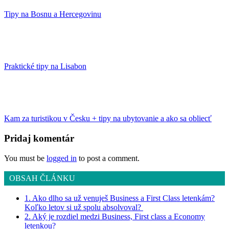
Tipy na Bosnu a Hercegovinu
Praktické tipy na Lisabon
Kam za turistikou v Česku + tipy na ubytovanie a ako sa obliecť
Pridaj komentár
You must be
logged in
to post a comment.
OBSAH ČLÁNKU
1. Ako dlho sa už venuješ Business a First Class letenkám?
Koľko letov si už spolu absolvoval?
2. Aký je rozdiel medzi Business, First class a Economy
letenkou?