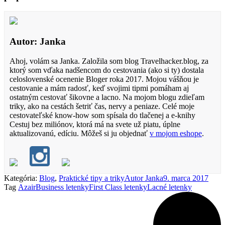
Autor: Janka
Ahoj, volám sa Janka. Založila som blog Travelhacker.blog, za
ktorý som vďaka nadšencom do cestovania (ako si ty) dostala
celoslovenské ocenenie Bloger roka 2017. Mojou vášňou je
cestovanie a mám radosť, keď svojimi tipmi pomáham aj
ostatným cestovať šikovne a lacno. Na mojom blogu zdieľam
triky, ako na cestách šetriť čas, nervy a peniaze. Celé moje
cestovateľské know-how som spísala do tlačenej a e-knihy
Cestuj bez miliónov, ktorá má na svete už piatu, úplne
aktualizovanú, edíciu. Môžeš si ju objednať
v mojom eshope
.
Kategória:
Blog
,
Praktické tipy a triky
Autor
Janka
9. marca 2017
Tag
Azair
Business letenky
First Class letenky
Lacné letenky