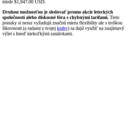
triede $1,947.00 USD.
Druhou možnosťou je sledovať promo akcie leteckých
spoločností alebo diskusné fóra s chybnými tarifami.
Tieto
ponuky si neraz vyžadujú značnú mieru flexibility ale s troškou
šikovnosti (a radami z tvojej
knihy
) sa dajú využiť na zaujímavý
výlet s hneď niekoľkými zastávkami.