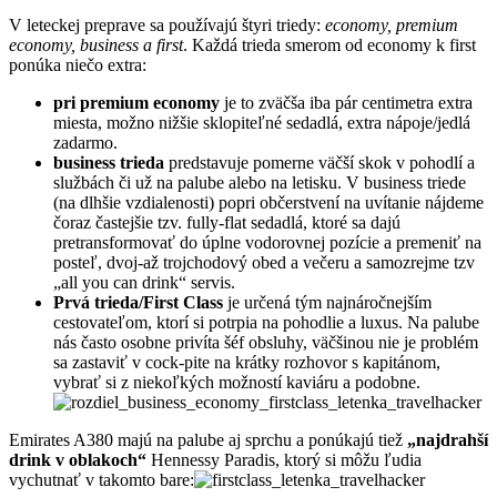
V leteckej preprave sa používajú štyri triedy:
economy, premium
economy, business a first
. Každá trieda smerom od economy k first
ponúka niečo extra:
pri premium economy
je to zväčša iba pár centimetra extra
miesta, možno nižšie sklopiteľné sedadlá, extra nápoje/jedlá
zadarmo.
business trieda
predstavuje pomerne väčší skok v pohodlí a
službách či už na palube alebo na letisku. V business triede
(na dlhšie vzdialenosti) popri občerstvení na uvítanie nájdeme
čoraz častejšie tzv. fully-flat sedadlá, ktoré sa dajú
pretransformovať do úplne vodorovnej pozície a premeniť na
posteľ, dvoj-až trojchodový obed a večeru a samozrejme tzv
„all you can drink“ servis.
Prvá trieda/First Class
je určená tým najnáročnejším
cestovateľom, ktorí si potrpia na pohodlie a luxus. Na palube
nás často osobne privíta šéf obsluhy, väčšinou nie je problém
sa zastaviť v cock-pite na krátky rozhovor s kapitánom,
vybrať si z niekoľkých možností kaviáru a podobne.
Emirates A380 majú na palube aj sprchu a ponúkajú tiež
„najdrahší
drink v oblakoch“
Hennessy Paradis, ktorý si môžu ľudia
vychutnať v takomto bare: