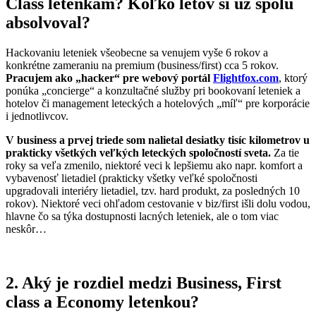
Class letenkám? Koľko letov si už spolu
absolvoval?
Hackovaniu leteniek všeobecne sa venujem vyše 6 rokov a
konkrétne zameraniu na premium (business/first) cca 5 rokov.
Pracujem ako „hacker“ pre webový portál
Flightfox.com
, ktorý
ponúka „concierge“ a konzultačné služby pri bookovaní leteniek a
hotelov či management leteckých a hotelových „míľ“ pre korporácie
i jednotlivcov.
V business a prvej triede som nalietal desiatky tisíc kilometrov u
prakticky všetkých veľkých leteckých spoločností sveta.
Za tie
roky sa veľa zmenilo, niektoré veci k lepšiemu ako napr. komfort a
vybavenosť lietadiel (prakticky všetky veľké spoločnosti
upgradovali interiéry lietadiel, tzv. hard produkt, za posledných 10
rokov). Niektoré veci ohľadom cestovanie v biz/first išli dolu vodou,
hlavne čo sa týka dostupnosti lacných leteniek, ale o tom viac
neskôr…
2. Aký je rozdiel medzi Business, First
class a Economy letenkou?