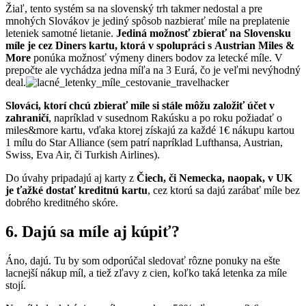
Žiaľ, tento systém sa na slovenský trh takmer nedostal a pre
mnohých Slovákov je jediný spôsob nazbierať míle na preplatenie
leteniek samotné lietanie.
Jediná možnosť zbierať na Slovensku
míle je cez Diners kartu, ktorá v spolupráci s Austrian Miles &
More
ponúka možnosť výmeny diners bodov za letecké míle. V
prepočte ale vychádza jedna míľa na 3 Eurá, čo je veľmi nevýhodný
deal.
Slováci, ktorí chcú zbierať míle si stále môžu založiť účet v
zahraničí
, napríklad v susednom Rakúsku a po roku požiadať o
miles&more kartu, vďaka ktorej získajú za každé 1€ nákupu kartou
1 mílu do Star Alliance (sem patrí napríklad Lufthansa, Austrian,
Swiss, Eva Air, či Turkish Airlines).
Do úvahy pripadajú aj karty z
Čiech, či Nemecka, naopak, v UK
je ťažké dostať kreditnú kartu
, cez ktorú sa dajú zarábať míle bez
dobrého kreditného skóre.
6. Dajú sa míle aj kúpiť?
Áno, dajú. Tu by som odporúčal sledovať rôzne ponuky na ešte
lacnejší nákup míl, a tiež zľavy z cien, koľko taká letenka za míle
stojí.