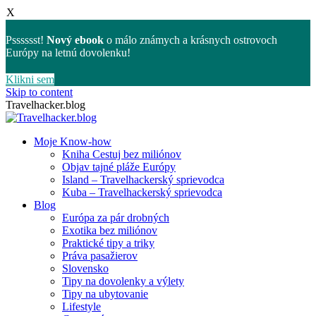
X
Psssssst!
Nový ebook
o málo známych a krásnych ostrovoch
Európy na letnú dovolenku!
Klikni sem
Skip to content
Travelhacker.blog
Moje Know-how
Kniha Cestuj bez miliónov
Objav tajné pláže Európy
Island – Travelhackerský sprievodca
Kuba – Travelhackerský sprievodca
Blog
Európa za pár drobných
Exotika bez miliónov
Praktické tipy a triky
Práva pasažierov
Slovensko
Tipy na dovolenky a výlety
Tipy na ubytovanie
Lifestyle