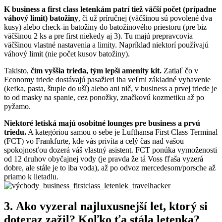
K business a first class letenkám patrí tiež väčší počet (prípadne
váhový limit) batožiny
, či už príručnej (väčšinou sú povolené dva
kusy) alebo check-in batožiny do batožinového priestoru (pre biz
väčšinou 2 ks a pre first niekedy aj 3). Tu majú prepravcovia
väčšinou vlastné nastavenia a limity. Napríklad niektorí používajú
váhový limit (nie počet kusov batožiny).
Takisto,
čím vyššia trieda, tým lepší amenity kit.
Zatiaľ čo v
Economy triede dostávajú pasažieri iba veľmi základné vybavenie
(kefka, pasta, štuple do uší) alebo ani nič, v business a prvej triede je
to od masky na spanie, cez ponožky, značkovú kozmetiku až po
pyžamo.
Niektoré letiská majú osobitné lounges pre business a prvú
triedu.
A kategóriou samou o sebe je Lufthansa First Class Terminal
(FCT) vo Frankfurte, kde vás privíta a celý čas nad vašou
spokojnosťou dozerá váš vlastný asistent. FCT ponúka vymoženosti
od 12 druhov obyčajnej vody (je pravda že tá Voss fľaša vyzerá
dobre, ale stále je to iba voda), až po odvoz mercedesom/porsche až
priamo k lietadlu.
3. Ako vyzeral najluxusnejší let, ktorý si
doteraz zažil? Koľko ťa stála letenka?