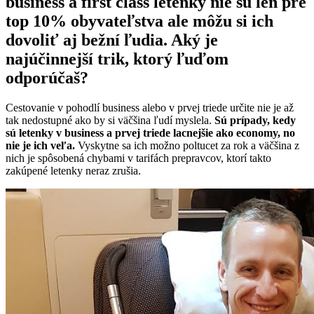
business a first class letenky nie sú len pre
top 10% obyvateľstva ale môžu si ich
dovoliť aj bežní ľudia. Aký je
najúčinnejší trik, ktorý ľuďom
odporúčaš?
Cestovanie v pohodlí business alebo v prvej triede určite nie je až
tak nedostupné ako by si väčšina ľudí myslela.
Sú prípady, kedy
sú letenky v business a prvej triede lacnejšie ako economy, no
nie je ich veľa.
Vyskytne sa ich možno poltucet za rok a väčšina z
nich je spôsobená chybami v tarifách prepravcov, ktorí takto
zakúpené letenky neraz zrušia.