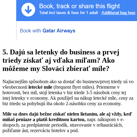
5. Dajú sa letenky do business a prvej
triedy získať aj vďaka míľam? Ako
môžeme my Slováci zbierať míle?
Najlacnejším spôsobom ako sa dostať do business/prvej triedy sú vo
všeobecnosti
letecké míle
(frequent flyer miles). Priemerne v
hotovosti, bez míl, stojí letenka v biz triede 3-5 násobok ceny tej
istej letenky v economy. Ak použiješ na nákup letecké míle, ceny za
biz triedu sa pohybujú iba okolo 2-násobku ceny za economy.
Míle sa dnes dajú bežne získať nielen lietaním, ale aj vždy, keď
míňaš
peniaze a platíš kreditnou kartou,
napr. nákupom v e-
shopoch, za predplatenie periodík, stravovanie v reštauráciách,
požičanie áut, rezerváciu hotelov a pod.