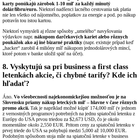
karty ponúkajú zárobok 1-10 míľ za každý minutý
dolár/libru/euro.
Niektorí nadšenci lacného cestovania tak platia
nie len všetko od nájomného, poplatkov za energie a pod. po nákup
potravín tou istou kartou.
Niektorí vymysleli aj rôzne spôsoby „umelého“ navyšovania
výdavkov napr.
nákupom darčekových kariet alebo rôznych
poukážok ako aj iné bizarné praktiky
(napr. existuje prípad keď
„hacker“ zarobil 4 milióny míľ nákupom jednodolárových mincí,
ktoré potom v banke uložil späť na účet).
8. Vyskytujú sa pri business a first class
letenkách akcie, či chybné tarify? Kde ich
hľadať?
Áno.
Vo všeobecnosti najekonomickejšou možnosťou je na
Slovensku priamy nákup leteckých míľ – hlavne v čase rôznych
promo akcií.
Tak je napríklad možné kúpiť 174,000 míľ (v jednom
z vernostných programov) potrebných na jednu spiatočnú letenku z
Európy do USA prvou triedou za $2,673 USD, čo je okolo
momentálne okolo 2,550 EUR. Pritom ceny za spiatočnú letenku v
prvej triede do USA sa pohybujú medzi 5,000 až 10,000 EUR.
Podobným spôsobom stoja míle na spiatočnú letenke v business