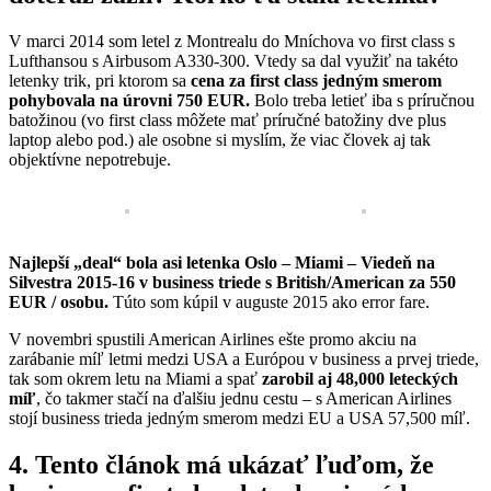
V marci 2014 som letel z Montrealu do Mníchova vo first class s
Lufthansou s Airbusom A330-300. Vtedy sa dal využiť na takéto
letenky trik, pri ktorom sa
cena za first class jedným smerom
pohybovala na úrovni 750 EUR.
Bolo treba letieť iba s príručnou
batožinou (vo first class môžete mať príručné batožiny dve plus
laptop alebo pod.) ale osobne si myslím, že viac človek aj tak
objektívne nepotrebuje.
Najlepší „deal“ bola asi letenka Oslo – Miami – Viedeň na
Silvestra 2015-16 v business triede s British/American za 550
EUR / osobu.
Túto som kúpil v auguste 2015 ako error fare.
V novembri spustili American Airlines ešte promo akciu na
zarábanie míľ letmi medzi USA a Európou v business a prvej triede,
tak som okrem letu na Miami a spať
zarobil aj 48,000 leteckých
míľ
, čo takmer stačí na ďalšiu jednu cestu – s American Airlines
stojí business trieda jedným smerom medzi EU a USA 57,500 míľ.
4. Tento článok má ukázať ľuďom, že