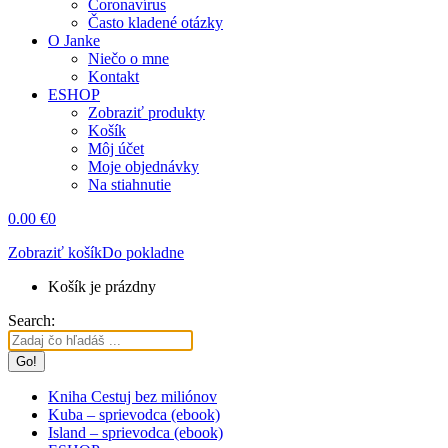
Coronavírus
Často kladené otázky
O Janke
Niečo o mne
Kontakt
ESHOP
Zobraziť produkty
Košík
Môj účet
Moje objednávky
Na stiahnutie
0.00
€
0
Zobraziť košík
Do pokladne
Košík je prázdny
Search:
Kniha Cestuj bez miliónov
Kuba – sprievodca (ebook)
Island – sprievodca (ebook)