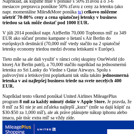
Napríklad, ak kúpime míle v ponuke s 50% zľavou a o 3-6
mesiacov prepravca ponúkne 50% zľavu z ceny za letenku (ako
napr. momentálne Miles&More ponúka
tu
)
celkovo môžeme
ušetriť 70-80% ceny a cena spiatočnej letenky v business
triedou sa tak môže dostať pod 1000 EUR.
V júli 2014 ponúkol napr. AirBerlin 70,000 Topbonus míľ za 349
EUR ako súčasť promo kampane o lietaní s Air Berlin do
európskych destinácií (70,000 míľ vtedy stačilo na 2 spiatočné
letenky economy triedou medzi dvoma letiskami v Európe).
Tieto míle sa ale dali využiť v rámci celej skupiny OneWorld (do
ktorej Air Berlin patrí), a 70,000 stačilo napríklad na jednosmernú
letenku zo Sri Lanky do Viedne s Qatar Airways. Spolu s
palivovými a letiskovými poplatkami tak stála takáto
jednosmerná
letenka v asi najlepšej business triede na svete necelých 400
EUR.
Napríklad tento víkend ponúkal United Airlines MileagePlus
program
8 míl za každý minutý dolár v Apple Store.
Je pravda, že
8 míľ za $1 nie je ani zďaleka najlepší „kurz“ (míle sa dajú kúpiť za
$30-$50 za 1,000 míľ), ale ak práve plánujete nákup iphonu alebo
imacu, pár tisíc extra míľ sa vždy zíde.