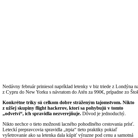
Nedávny február priniesol napríklad letenky v biz triede z Londýn
z Cypru do New Yorku s návratom do Atén za 990€, prípadne zo Št
Konkrétne triky sú celkom dobre stráženým tajomstvom. Nikto
z užšej skupiny flight hackerov, ktorí sa pohybujú v tomto
„odvetví“, ich spravidla nezverejňuje.
Dôvod je jednoduchý.
Nikto nechce o tieto možnosti lacného pohodlného cestovania prísť.
Leteckí prepravcovia spravidla „trpia“ tieto praktiky pokiaľ
vyšetrovanie ako sa letenka dala kúpiť výrazne pod cenu a samotná