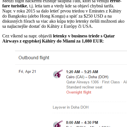
Medzi flight hackermi existuje skupina ľudí, ktorí sa venujú
error-
fare turistike
, t.j. letia tam a vtedy kde sa objaví chybná tarifa.
Napr. v roku 2015 sa dalo letieť prvou triedou v Emirates z Káhiry
do Bangkoku (alebo Hong Kongu) a späť za $250 USD a na
diskusných fórach sa viac ako kúpa tejto letenky riešili možnosti ako
sa najlacnejšie dostať do Káhiry z Európy či USA.
Cez víkend sa napr. objavili
letenky v business triede s Qatar
Airways z egyptskej Káhiry do Miami za 1,080 EUR
: