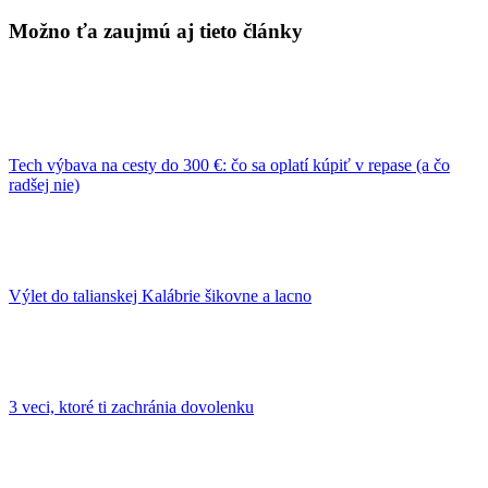
Možno ťa zaujmú aj tieto články
Tech výbava na cesty do 300 €: čo sa oplatí kúpiť v repase (a čo
radšej nie)
Výlet do talianskej Kalábrie šikovne a lacno
3 veci, ktoré ti zachránia dovolenku