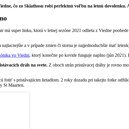
edne, čo zo Skiathosu robí perfektnú voľbu na letnú dovolenku. 
cno
 má super linku, ktorá v letnej sezóne 2021 odlieta z Viedne poobede a
 najlacnejšie a v prípade zmien či storna je najjednoduchšie mať lete
lónika vo Viedni
, ktorý konečne po kovide funguje naplno (jún 2021). 
istávacích dráh na svete.
Z oboch strán pristávacej dráhy je rovno more,
ú fotiť s pristávajúcim lietadlom. 2 roky dozadu pri takejto fotke odfúk
ky St Maarten.