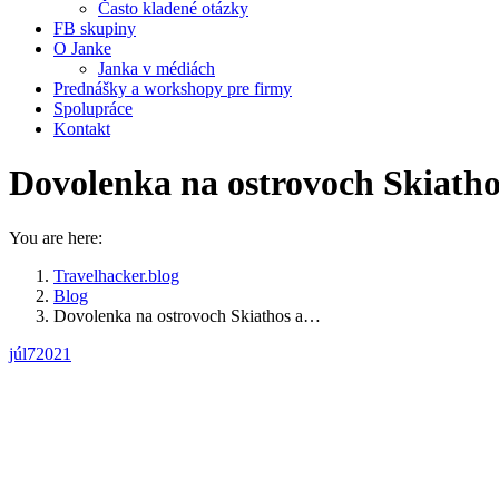
Často kladené otázky
FB skupiny
O Janke
Janka v médiách
Prednášky a workshopy pre firmy
Spolupráce
Kontakt
Dovolenka na ostrovoch Skiathos
You are here:
Travelhacker.blog
Blog
Dovolenka na ostrovoch Skiathos a…
júl
7
2021