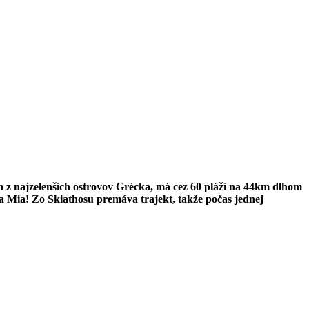
en z najzelenších ostrovov Grécka, má cez 60 pláží na 44km dlhom
a Mia! Zo Skiathosu premáva trajekt, takže počas jednej