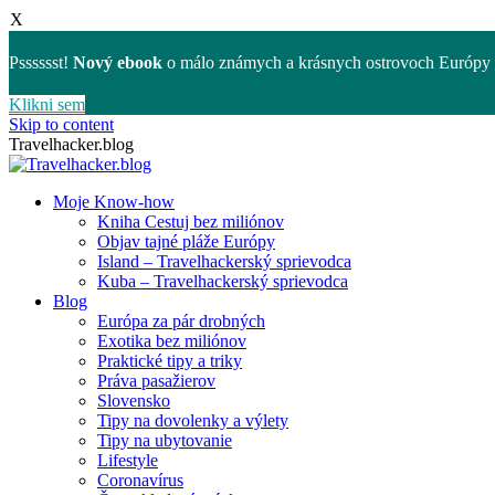
X
Psssssst!
Nový ebook
o málo známych a krásnych ostrovoch Európy 
Klikni sem
Skip to content
Travelhacker.blog
Moje Know-how
Kniha Cestuj bez miliónov
Objav tajné pláže Európy
Island – Travelhackerský sprievodca
Kuba – Travelhackerský sprievodca
Blog
Európa za pár drobných
Exotika bez miliónov
Praktické tipy a triky
Práva pasažierov
Slovensko
Tipy na dovolenky a výlety
Tipy na ubytovanie
Lifestyle
Coronavírus