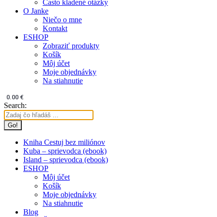
Často kladené otázky
O Janke
Niečo o mne
Kontakt
ESHOP
Zobraziť produkty
Košík
Môj účet
Moje objednávky
Na stiahnutie
0.00
€
Search:
Kniha Cestuj bez miliónov
Kuba – sprievodca (ebook)
Island – sprievodca (ebook)
ESHOP
Môj účet
Košík
Moje objednávky
Na stiahnutie
Blog