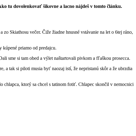
Ako tu dovolenkovať šikovne a lacno nájdeš v tomto článku.
 zo Skiathosu večer. Čiže žiadne hnusné vstávanie na let o 6tej ráno,
nky kúpené priamo od predajcu.
Dali sme si tam obed a výlet naštartovali pivkom a fľaškou prosecca.
 a tak si piloti musia byť naozaj istí, že nepristanú skôr a že ubrzdia
lo chlapca, ktorý sa chcel s tatinom fotiť. Chlapec skončil v nemocnici