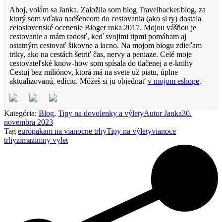
Ahoj, volám sa Janka. Založila som blog Travelhacker.blog, za
ktorý som vďaka nadšencom do cestovania (ako si ty) dostala
celoslovenské ocenenie Bloger roka 2017. Mojou vášňou je
cestovanie a mám radosť, keď svojimi tipmi pomáham aj
ostatným cestovať šikovne a lacno. Na mojom blogu zdieľam
triky, ako na cestách šetriť čas, nervy a peniaze. Celé moje
cestovateľské know-how som spísala do tlačenej a e-knihy
Cestuj bez miliónov, ktorá má na svete už piatu, úplne
aktualizovanú, edíciu. Môžeš si ju objednať
v mojom eshope
.
Kategória:
Blog
,
Tipy na dovolenky a výlety
Autor
Janka
30.
novembra 2023
Tag
európa
kam na vianocne trhy
Tipy na výlety
vianoce
trhy
zima
zimny vylet