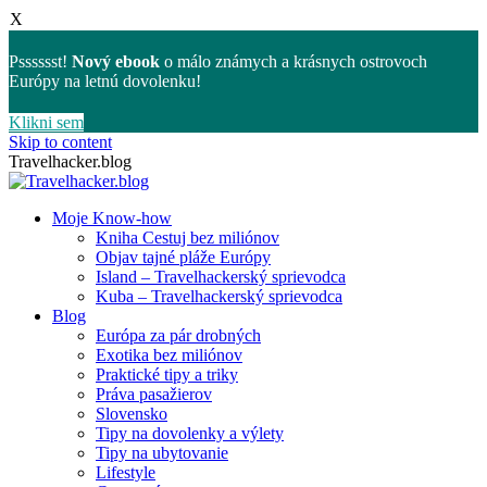
X
Psssssst!
Nový ebook
o málo známych a krásnych ostrovoch
Európy na letnú dovolenku!
Klikni sem
Skip to content
Travelhacker.blog
Moje Know-how
Kniha Cestuj bez miliónov
Objav tajné pláže Európy
Island – Travelhackerský sprievodca
Kuba – Travelhackerský sprievodca
Blog
Európa za pár drobných
Exotika bez miliónov
Praktické tipy a triky
Práva pasažierov
Slovensko
Tipy na dovolenky a výlety
Tipy na ubytovanie
Lifestyle