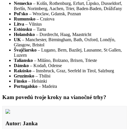
Nemecko
– Kolín, Rothenburg, Erfurt, Lipsko, Dusseldorf,
Berlín, Norimberg, Aachen, Trier, Baden-Baden, Drážďany
Poľsko
– Wroclaw, Gdansk, Poznan
Rumunsko
– Craiova
Litva
– Vilnius
Estónsku
– Tartu
Holandsko
– Dordrecht, Haag, Maastricht
UK
– Manchester, Birmingham, Bath, Oxford, Londýn,
Glasgow, Bristol
Švajčiarsko
– Lugano, Bern, Bazilej, Lausanne, St Gallen,
Luzern
Taliansko
– Miláno, Bolzano, Brixen, Trieste
Dánsko
– Kodaň, Odense
Rakúsko
– Innsbruck, Graz, Seefeld in Tirol, Salzburg
Gruzínsko
– Tbilisi
Fínsko
– Helsinki
Portugalsko
– Madeira
Kam povedú tvoje kroky na vianočné trhy?
Autor: Janka