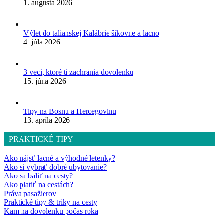
1. augusta 2026
Výlet do talianskej Kalábrie šikovne a lacno
4. júla 2026
3 veci, ktoré ti zachránia dovolenku
15. júna 2026
Tipy na Bosnu a Hercegovinu
13. apríla 2026
PRAKTICKÉ TIPY
Ako nájsť lacné a výhodné letenky?
Ako si vybrať dobré ubytovanie?
Ako sa baliť na cesty?
Ako platiť na cestách?
Práva pasažierov
Praktické tipy & triky na cesty
Kam na dovolenku počas roka