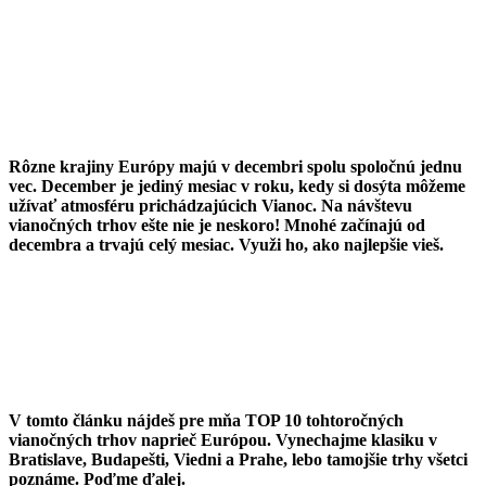
Rôzne krajiny Európy majú v decembri spolu spoločnú jednu
vec. December je jediný mesiac v roku, kedy si dosýta môžeme
užívať atmosféru prichádzajúcich Vianoc.
Na návštevu
vianočných trhov ešte nie je neskoro! Mnohé začínajú od
decembra a trvajú celý mesiac. Využi ho, ako najlepšie vieš.
V tomto článku nájdeš pre mňa TOP 10 tohtoročných
vianočných trhov naprieč Európou. Vynechajme klasiku v
Bratislave, Budapešti, Viedni a Prahe, lebo tamojšie trhy všetci
poznáme. Poďme ďalej.