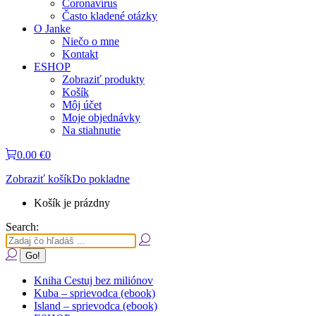
Coronavírus
Často kladené otázky
O Janke
Niečo o mne
Kontakt
ESHOP
Zobraziť produkty
Košík
Môj účet
Moje objednávky
Na stiahnutie
0.00
€
0
Zobraziť košík
Do pokladne
Košík je prázdny
Search:
Kniha Cestuj bez miliónov
Kuba – sprievodca (ebook)
Island – sprievodca (ebook)