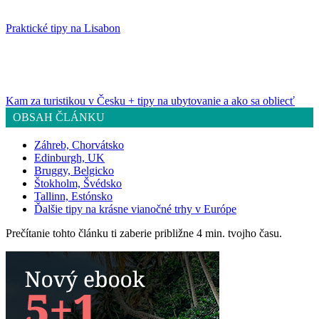
Praktické tipy na Lisabon
Kam za turistikou v Česku + tipy na ubytovanie a ako sa obliecť
OBSAH ČLÁNKU
Záhreb, Chorvátsko
Edinburgh, UK
Bruggy, Belgicko
Štokholm, Švédsko
Tallinn, Estónsko
Ďalšie tipy na krásne vianočné trhy v Európe
Prečítanie tohto článku ti zaberie približne 4 min. tvojho času.