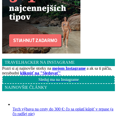
TRAVELHACKER NA INSTAGRAME
Pozri si aj najnovšie storky na
mojom Instagrame
a ak sa ti páčia,
nezabudni
kliknúť na "Sledovať"
Sleduj ma na Instagrame
NAJNOVŠIE ČLÁNKY
Tech výbava na cesty do 300 €: čo sa oplatí kúpiť v repase (a
čo radšej nie)