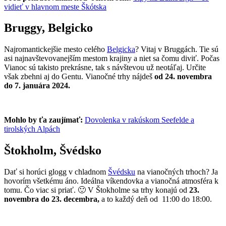
vidieť v hlavnom meste Škótska
Bruggy, Belgicko
Najromantickejšie mesto celého
Belgicka
? Vitaj v Bruggách. Tie sú
asi najnavštevovanejším mestom krajiny a niet sa čomu diviť. Počas
Vianoc sú takisto prekrásne, tak s návštevou už neotáľaj. Určite
však zbehni aj do Gentu. Vianočné trhy nájdeš
od 24. novembra
do 7. januára 2024.
Mohlo by ťa zaujímať:
Dovolenka v rakúskom Seefelde a
tirolských Alpách
Štokholm, Švédsko
Dať si horúci glogg v chladnom
Švédsku
na vianočných trhoch? Ja
hovorím všetkému áno. Ideálna víkendovka a vianočná atmosféra k
tomu. Čo viac si priať. 🙂 V Štokholme sa trhy konajú od
23.
n
ovembra do 23. decembra,
a to každý deň od 11:00 do 18:00.