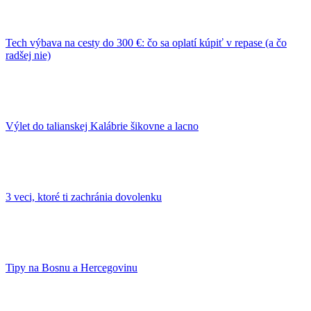
Tech výbava na cesty do 300 €: čo sa oplatí kúpiť v repase (a čo
radšej nie)
Výlet do talianskej Kalábrie šikovne a lacno
3 veci, ktoré ti zachránia dovolenku
Tipy na Bosnu a Hercegovinu