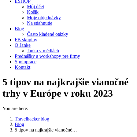
ESHOP
Môj účet
Košík
Moje objednávky
Na stiahnutie
Blog
Často kladené otázky
FB skupiny
O Janke
Janka v médiách
Prednášky a workshopy pre firmy
Spolupráce
Kontakt
5 tipov na najkrajšie vianočné
trhy v Európe v roku 2023
You are here:
Travelhacker.blog
Blog
5 tipov na najkrajšie vianočné…