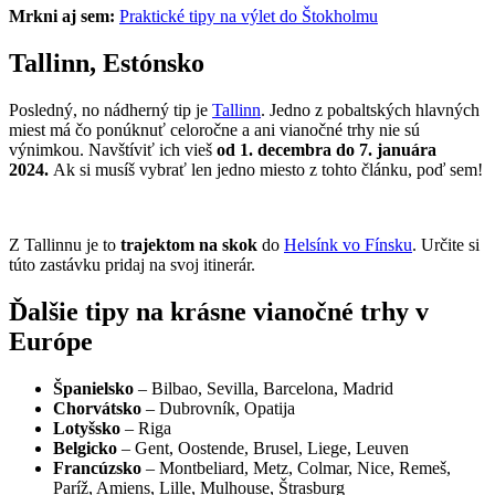
Mrkni aj sem:
Praktické tipy na výlet do Štokholmu
Tallinn, Estónsko
Posledný, no nádherný tip je
Tallinn
. Jedno z pobaltských hlavných
miest má čo ponúknuť celoročne a ani vianočné trhy nie sú
výnimkou. Navštíviť ich vieš
od 1. decembra do 7. januára
2024.
Ak si musíš vybrať len jedno miesto z tohto článku, poď sem!
Z Tallinnu je to
trajektom na skok
do
Helsínk vo Fínsku
. Určite si
túto zastávku pridaj na svoj itinerár.
Ďalšie tipy na krásne vianočné trhy v
Európe
Španielsko
– Bilbao, Sevilla, Barcelona, Madrid
Chorvátsko
– Dubrovník, Opatija
Lotyšsko
– Riga
Belgicko
– Gent, Oostende, Brusel, Liege, Leuven
Francúzsko
– Montbeliard, Metz, Colmar, Nice, Remeš,
Paríž, Amiens, Lille, Mulhouse, Štrasburg