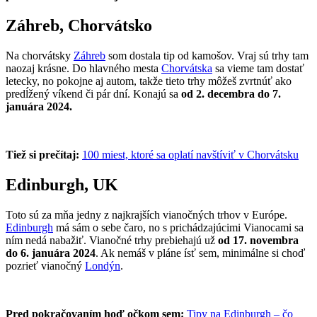
Záhreb, Chorvátsko
Na chorvátsky
Záhreb
som dostala tip od kamošov. Vraj sú trhy tam
naozaj krásne. Do hlavného mesta
Chorvátska
sa vieme tam dostať
letecky, no pokojne aj autom, takže tieto trhy môžeš zvrtnúť ako
predĺžený víkend či pár dní. Konajú sa
od 2. decembra do 7.
januára 2024.
Tiež si prečítaj:
100 miest, ktoré sa oplatí navštíviť v Chorvátsku
Edinburgh, UK
Toto sú za mňa jedny z najkrajších vianočných trhov v Európe.
Edinburgh
má sám o sebe čaro, no s prichádzajúcimi Vianocami sa
ním nedá nabažiť. Vianočné trhy prebiehajú už
od 17. novembra
do 6. januára 2024
. Ak nemáš v pláne ísť sem, minimálne si choď
pozrieť vianočný
Londýn
.
Pred pokračovaním hoď očkom sem:
Tipy na Edinburgh – čo