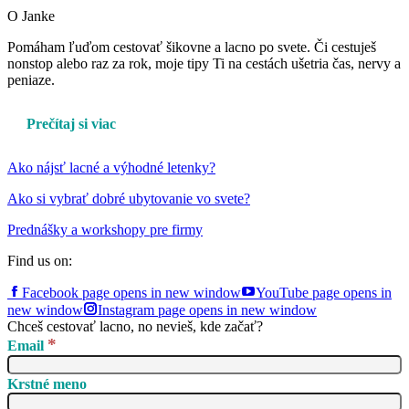
O Janke
Pomáham ľuďom cestovať šikovne a lacno po svete. Či cestuješ
nonstop alebo raz za rok, moje tipy Ti na cestách ušetria čas, nervy a
peniaze.
Prečítaj si viac
Ako nájsť lacné a výhodné letenky?
Ako si vybrať dobré ubytovanie vo svete?
Prednášky a workshopy pre firmy
Find us on:
Facebook page opens in new window
YouTube page opens in
new window
Instagram page opens in new window
Chceš cestovať lacno, no nevieš, kde začať?
*
Email
Krstné meno