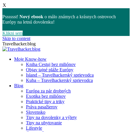
X
Psssssst!
Nový ebook
o málo známych a krásnych ostrovoch
Európy na letnú dovolenku!
Klikni sem
Skip to content
Travelhacker.blog
Moje Know-how
Kniha Cestuj bez miliónov
Objav tajné pláže Európy
Island – Travelhackerský sprievodca
Kuba – Travelhackerský sprievodca
Blog
Európa za pár drobných
Exotika bez miliónov
Praktické tipy a triky
Práva pasažierov
Slovensko
Tipy na dovolenky a výlety
Tipy na ubytovanie
Lifestyle