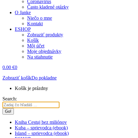
Coronavírus
Často kladené otázky
O Janke
Niečo o mne
Kontakt
ESHOP
Zobraziť produkty
Košík
Môj účet
Moje objednávky
Na stiahnutie
0.00
€
0
Zobraziť košík
Do pokladne
Košík je prázdny
Search:
Kniha Cestuj bez miliónov
Kuba – sprievodca (ebook)
Island – sprievodca (ebook)