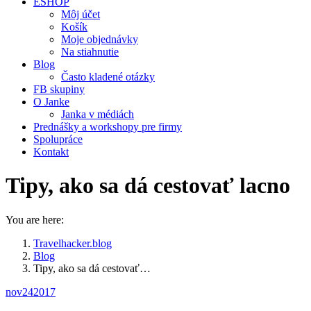
ESHOP
Môj účet
Košík
Moje objednávky
Na stiahnutie
Blog
Často kladené otázky
FB skupiny
O Janke
Janka v médiách
Prednášky a workshopy pre firmy
Spolupráce
Kontakt
Tipy, ako sa dá cestovať lacno
You are here:
Travelhacker.blog
Blog
Tipy, ako sa dá cestovať…
nov
24
2017