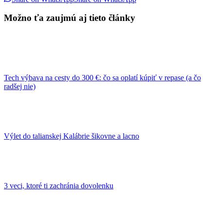
Možno ťa zaujmú aj tieto články
Tech výbava na cesty do 300 €: čo sa oplatí kúpiť v repase (a čo
radšej nie)
Výlet do talianskej Kalábrie šikovne a lacno
3 veci, ktoré ti zachránia dovolenku