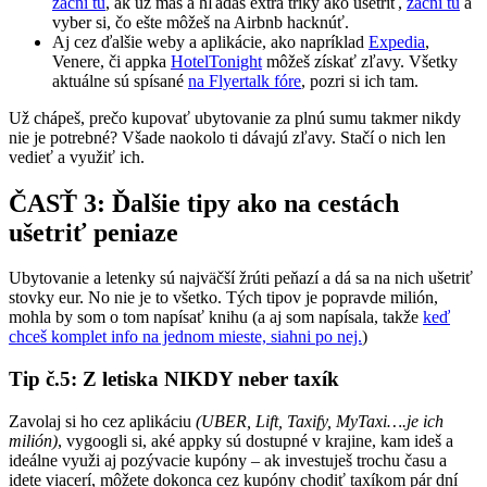
začni tu
, ak už máš a hľadáš extra triky ako ušetriť,
začni tu
a
vyber si, čo ešte môžeš na Airbnb hacknúť.
Aj cez ďalšie weby a aplikácie, ako napríklad
Expedia
,
Venere, či appka
HotelTonight
môžeš získať zľavy. Všetky
aktuálne sú spísané
na Flyertalk fóre
, pozri si ich tam.
Už chápeš, prečo kupovať ubytovanie za plnú sumu takmer nikdy
nie je potrebné? Všade naokolo ti dávajú zľavy. Stačí o nich len
vedieť a využiť ich.
ČASŤ 3: Ďalšie tipy ako na cestách
ušetriť peniaze
Ubytovanie a letenky sú najväčší žrúti peňazí a dá sa na nich ušetriť
stovky eur. No nie je to všetko. Tých tipov je popravde milión,
mohla by som o tom napísať knihu (a aj som napísala, takže
keď
chceš komplet info na jednom mieste, siahni po nej.
)
Tip č.5: Z letiska NIKDY neber taxík
Zavolaj si ho cez aplikáciu
(UBER, Lift, Taxify, MyTaxi….je ich
milión)
, vygoogli si, aké appky sú dostupné v krajine, kam ideš a
ideálne využi aj pozývacie kupóny – ak investuješ trochu času a
idete viacerí, môžete dokonca cez kupóny chodiť taxíkom pár dní