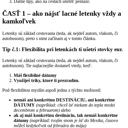
Ďalšie tipy, ako na cestách ušetriť peniaze.
ČASŤ 1 – ako nájsť lacné letenky vždy a
kamkoľvek
Letenky sú základ cestovania (teda, ak nejdeš autom, vlakom, či
autobusom), preto s nimi začínam aj v tomto článku.
Tip č.1: Flexibilita pri letenkách ti ušetrí stovky eur.
Letenky sú základ cestovania (teda, ak nejdeš autom, vlakom, či
autobusom). Tie najlacnejšie dostaneš vtedy, keď:
Máš flexibilné dátumy
Využiješ triky, ktoré ti prezradím.
Pod flexibilitou myslím aspoň jednu z týchto možností:
nemáš ani konkrétnu DESTINÁCIU, ani konkrétne
DÁTUMY
(napríklad: chceš ísť niekam do tepla medzi
decembrom a februarom)
alebo
ak aj máš konkrétnu destináciu, tak nemáš konkrétne
dátumy
(napríklad: tvojím snom je ísť do Mexika, časovo
môžeš kedykoľvek od februára do mája)