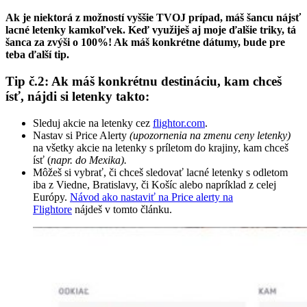
Ak je niektorá z možností vyššie TVOJ prípad, máš šancu nájsť
lacné letenky kamkoľvek. Keď využiješ aj moje ďalšie triky, tá
šanca za zvýši o 100%! Ak máš konkrétne dátumy, bude pre
teba ďalší tip.
Tip č.2: Ak máš konkrétnu destináciu, kam chceš
ísť, nájdi si letenky takto:
Sleduj akcie na letenky cez
flightor.com
.
Nastav si Price Alerty
(upozornenia na zmenu ceny letenky)
na všetky akcie na letenky s príletom do krajiny, kam chceš
ísť (
napr. do Mexika).
Môžeš si vybrať, či chceš sledovať lacné letenky s odletom
iba z Viedne, Bratislavy, či Košíc alebo napríklad z celej
Európy.
Návod ako nastaviť na Price alerty na
Flightore
nájdeš v tomto článku.