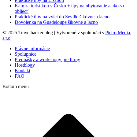
Praktické tipy na Lisabon
Kam za turistikou v Česku + tipy na ubytovanie a ako sa
obliecť
Praktické tipy na výlet do Seville šikovne a lacno
Dovolenka na Guadeloupe šikovne a lacno
© 2025 Travelhacker.blog | Vytvorené v spolupráci s
Pietro Media,
s.r.o.
Právne informácie
Spolupráce
Prednášky a workshopy pre firmy
Hostblogy
Kontakt
FAQ
Bottom menu