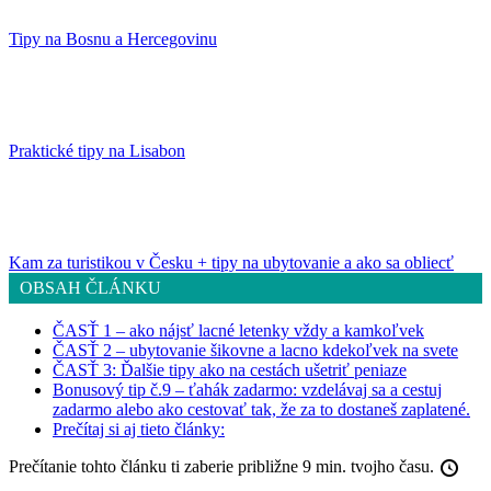
Tipy na Bosnu a Hercegovinu
Praktické tipy na Lisabon
Kam za turistikou v Česku + tipy na ubytovanie a ako sa obliecť
OBSAH ČLÁNKU
ČASŤ 1 – ako nájsť lacné letenky vždy a kamkoľvek
ČASŤ 2 – ubytovanie šikovne a lacno kdekoľvek na svete
ČASŤ 3: Ďalšie tipy ako na cestách ušetriť peniaze
Bonusový tip č.9 – ťahák zadarmo: vzdelávaj sa a cestuj
zadarmo alebo ako cestovať tak, že za to dostaneš zaplatené.
Prečítaj si aj tieto články:
Prečítanie tohto článku ti zaberie približne 9 min. tvojho času.