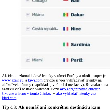
Ak ide o nízkonákladové letenky v rámci Európy a okolia, super je
www.azair.eu
, a
kiwi.com
pretože si vieš vyhľadávať letenky na
akékoľvek dátumy (napríklad aj v rámci 4 mesiacov). Rovnako si na
azair.eu vieš nastaviť watchcat. Pozri
ako zorganizovať eurotrip
šikovne a lacno v tomto článku.
+
ako vyhľadať letenky cez
kiwi.com
Tip č.3: Ak nemáš ani konkrétnu destináciu kam