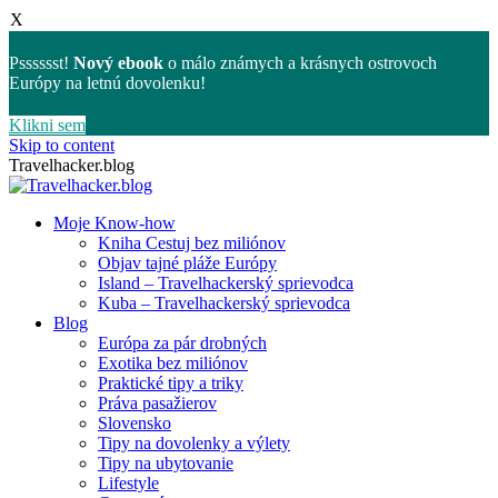
X
Psssssst!
Nový ebook
o málo známych a krásnych ostrovoch
Európy na letnú dovolenku!
Klikni sem
Skip to content
Travelhacker.blog
Moje Know-how
Kniha Cestuj bez miliónov
Objav tajné pláže Európy
Island – Travelhackerský sprievodca
Kuba – Travelhackerský sprievodca
Blog
Európa za pár drobných
Exotika bez miliónov
Praktické tipy a triky
Práva pasažierov
Slovensko
Tipy na dovolenky a výlety
Tipy na ubytovanie
Lifestyle