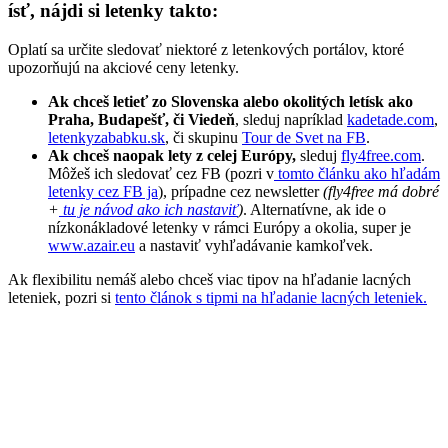
ísť, nájdi si letenky takto:
Oplatí sa určite sledovať niektoré z letenkových portálov, ktoré
upozorňujú na akciové ceny letenky.
Ak chceš letieť zo Slovenska alebo okolitých letísk ako
Praha, Budapešť, či Viedeň
, sleduj napríklad
kadetade.com
,
letenkyzababku.sk
, či skupinu
Tour de Svet na FB
.
Ak chceš naopak lety z celej Európy,
sleduj
fly4free.com
.
Môžeš ich sledovať cez FB (pozri v
tomto článku ako hľadám
letenky cez FB ja
), prípadne cez newsletter
(fly4free má dobré
+
tu je návod ako ich nastaviť
)
. Alternatívne, ak ide o
nízkonákladové letenky v rámci Európy a okolia, super je
www.azair.eu
a nastaviť vyhľadávanie kamkoľvek.
Ak flexibilitu nemáš alebo chceš viac tipov na hľadanie lacných
leteniek, pozri si
tento článok s tipmi na hľadanie lacných leteniek.