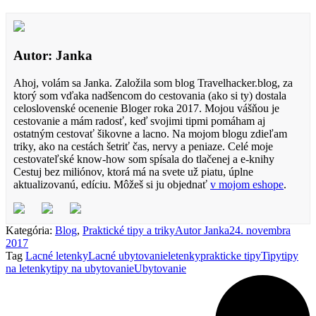
Autor: Janka
Ahoj, volám sa Janka. Založila som blog Travelhacker.blog, za
ktorý som vďaka nadšencom do cestovania (ako si ty) dostala
celoslovenské ocenenie Bloger roka 2017. Mojou vášňou je
cestovanie a mám radosť, keď svojimi tipmi pomáham aj
ostatným cestovať šikovne a lacno. Na mojom blogu zdieľam
triky, ako na cestách šetriť čas, nervy a peniaze. Celé moje
cestovateľské know-how som spísala do tlačenej a e-knihy
Cestuj bez miliónov, ktorá má na svete už piatu, úplne
aktualizovanú, edíciu. Môžeš si ju objednať
v mojom eshope
.
Kategória:
Blog
,
Praktické tipy a triky
Autor
Janka
24. novembra
2017
Tag
Lacné letenky
Lacné ubytovanie
letenky
prakticke tipy
Tipy
tipy
na letenky
tipy na ubytovanie
Ubytovanie