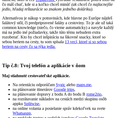
čo máš chuť, kde si a koľko chceš minúť
(ak chceš čo najlacnejšie
jedlo, hľadaj reštaurácie so znakom jedného doláriku).
Alternatívou je nákup v potravinách, kde hlavne po Európe nájdeš
šalátový stôl, či predpripravené šaláty a cestoviny. To je ale už taká
common knowledge (niečo, čo vieme automaticky) a navyše každý
má na jedlo iné požiadavky, takže túto tému nebudem extra
rozoberať. Kto by chcel inšpiráciu na šikovné snacky, ktoré so
sebou beriem na cesty, tu som spísala
13 vecí, ktoré si so sebou
beriem na cesty čo sa týka jedla.
Tip č.8: Tvoj telefón a aplikácie v ňom
Maj stiahnuté cestovateľské aplikácie.
Na orientáciu odporúčam
Sygic
alebo
maps.me
,
na plánovanie itinerárov
Google trips
,
na plánovanie dopravy z bodu A do bodu B
rome2rio
,
na rozrátavanie nákladov na cestách medzi skupinu osôb
appku
Splitwise
,
na online volania a posielanie správ kdekoľvek na svete
Whatsaspp
,
na preklady textov z cudzích jazykov
Google Translate