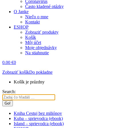
Coronavírus
Často kladené otázky
O Janke
Niečo o mne
Kontakt
ESHOP
Zobraziť produkty
Košík
Môj účet
Moje objednávky
Na stiahnutie
0.00
€
0
Zobraziť košík
Do pokladne
Košík je prázdny
Search:
Kniha Cestuj bez miliónov
Kuba – sprievodca (ebook)
Island – sprievodca (ebook)