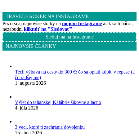
TRAVELHACKER NA INSTAGRAME
Pozri si aj najnovšie storky na
mojom Instagrame
a ak sa ti páčia,
nezabudni
kliknúť na "Sledovať"
Sleduj ma na Instagrame
NAJNOVŠIE ČLÁNKY
Tech výbava na cesty do 300 €: čo sa oplatí kúpiť v repase (a
čo radšej nie)
1. augusta 2026
Výlet do talianskej Kalábrie šikovne a lacno
4. júla 2026
3 veci, ktoré ti zachránia dovolenku
15. júna 2026