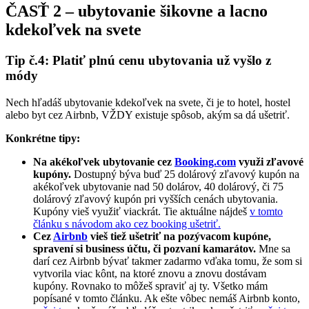
ČASŤ 2 – ubytovanie šikovne a lacno
kdekoľvek na svete
Tip č.4: Platiť plnú cenu ubytovania už vyšlo z
módy
Nech hľadáš ubytovanie kdekoľvek na svete, či je to hotel, hostel
alebo byt cez Airbnb, VŽDY existuje spôsob, akým sa dá ušetriť.
Konkrétne tipy:
Na akékoľvek ubytovanie cez
Booking.com
využi zľavové
kupóny.
Dostupný býva buď 25 dolárový zľavový kupón na
akékoľvek ubytovanie nad 50 dolárov, 40 dolárový, či 75
dolárový zľavový kupón pri vyšších cenách ubytovania.
Kupóny vieš využiť viackrát. Tie aktuálne nájdeš
v tomto
článku s návodom ako cez booking ušetriť.
Cez
Airbnb
vieš tiež ušetriť na pozývacom kupóne,
spravení si business účtu, či pozvaní kamarátov.
Mne sa
darí cez Airbnb bývať takmer zadarmo vďaka tomu, že som si
vytvorila viac kônt, na ktoré znovu a znovu dostávam
kupóny. Rovnako to môžeš spraviť aj ty. Všetko mám
popísané v tomto článku. Ak ešte vôbec nemáš Airbnb konto,