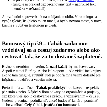
(funguje aj preklad cez oscanovaný text – napríklad text
menučka v reštaurácií).
A nezabudni si powerbank na nabíjanie mobilu. V roamingu sa
vybíja rýchlejšie (alebo to len mne?) a byť v novom meste, v novej
krajine s vybitým telefónom je bieda.
Bonusový tip č.9 – ťahák zadarmo:
v
zdelávaj sa a cestuj zadarmo alebo ako
cestovať tak, že za to dostaneš zaplatené.
Bežne to nerobím, no verím, že
ozaj každý by mal cestovať.
Aspoň v rámci Európy. Alebo ísť stopom… Ale vidieť iné krajiny,
ako to tam funguje, stretnúť ľudí je podľa mňa veľmi dôležité pre
inšpiráciu, rozhľad a vzdelávanie sa.
Preto ti rada zdieľnem
Ťahák praktických odkazov
– respektíve
pár strán z neho. Nájdeš v ňom odkazy na organizácie a projekty,
cez ktoré vieš spojiť cestovanie s prácou a vzdelávaním – či už si
študent, pracujúci, podnikateľ, chceš budovať kariéru, pomáhať
alebo zarábať.
Celý ťahák je súčasťou bonusov k