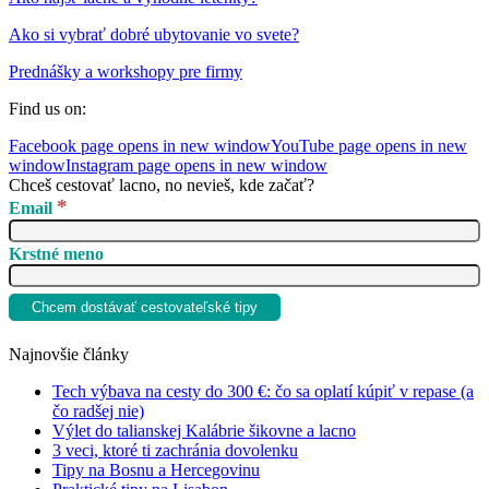
Ako si vybrať dobré ubytovanie vo svete?
Prednášky a workshopy pre firmy
Find us on:
Facebook page opens in new window
YouTube page opens in new
window
Instagram page opens in new window
Chceš cestovať lacno, no nevieš, kde začať?
*
Email
Krstné meno
Najnovšie články
Tech výbava na cesty do 300 €: čo sa oplatí kúpiť v repase (a
čo radšej nie)
Výlet do talianskej Kalábrie šikovne a lacno
3 veci, ktoré ti zachránia dovolenku
Tipy na Bosnu a Hercegovinu