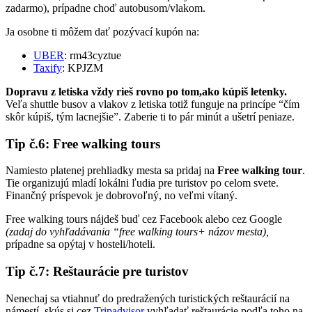
zadarmo), prípadne choď autobusom/vlakom.
Ja osobne ti môžem dať pozývací kupón na:
UBER
: rm43cyztue
Taxify
: KPJZM
Dopravu z letiska vždy rieš rovno po tom,ako kúpiš letenky.
Veľa shuttle busov a vlakov z letiska totiž funguje na princípe “čím
skôr kúpiš, tým lacnejšie”. Zaberie ti to pár minút a ušetrí peniaze.
Tip č.6: Free walking tours
Namiesto platenej prehliadky mesta sa pridaj na
Free walking tour
.
Tie organizujú mladí lokálni ľudia pre turistov po celom svete.
Finančný príspevok je dobrovoľný, no veľmi vítaný.
Free walking tours nájdeš buď cez Facebook alebo cez Google
(zadaj do vyhľadávania “free walking tours+ názov mesta),
prípadne sa opýtaj v hosteli/hoteli.
Tip č.7: Reštaurácie pre turistov
Nenechaj sa vtiahnuť do predražených turistických reštaurácií na
námestí, skús si cez
Tripadvisor
vyhľadať reštaurácie podľa toho na