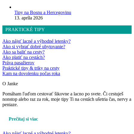
Tipy na Bosnu a Hercegovinu
13. apríla 2026
PRAKTICKÉ TIPY
Ako nájsť lacné a výhodné letenky?
Ako si vybrať dobré ubytovanie?
Ako sa baliť na cesty?
Ako platiť na cestách?
Práva pasažierov
Praktické tipy & triky na cesty
Kam na dovolenku počas roka
O Janke
Pomáham ľuďom cestovať šikovne a lacno po svete. Či cestuješ
nonstop alebo raz za rok, moje tipy Ti na cestách ušetria čas, nervy a
peniaze.
Prečítaj si viac
Ako nájsť lacné a výhodné letenky?