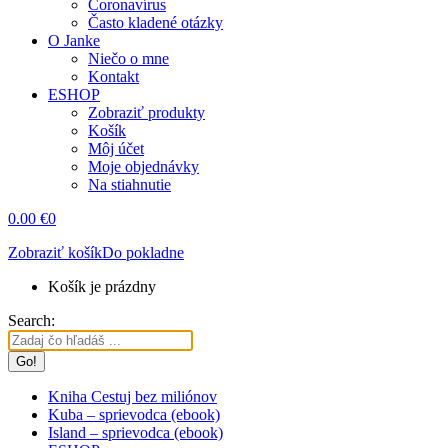
Coronavírus
Často kladené otázky
O Janke
Niečo o mne
Kontakt
ESHOP
Zobraziť produkty
Košík
Môj účet
Moje objednávky
Na stiahnutie
0.00
€
0
Zobraziť košík
Do pokladne
Košík je prázdny
Search:
Kniha Cestuj bez miliónov
Kuba – sprievodca (ebook)
Island – sprievodca (ebook)