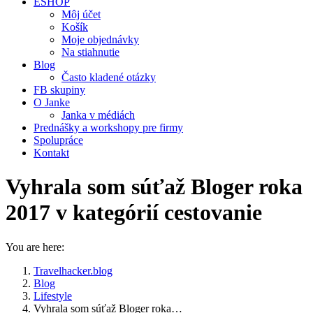
ESHOP
Môj účet
Košík
Moje objednávky
Na stiahnutie
Blog
Často kladené otázky
FB skupiny
O Janke
Janka v médiách
Prednášky a workshopy pre firmy
Spolupráce
Kontakt
Vyhrala som súťaž Bloger roka
2017 v kategórií cestovanie
You are here:
Travelhacker.blog
Blog
Lifestyle
Vyhrala som súťaž Bloger roka…