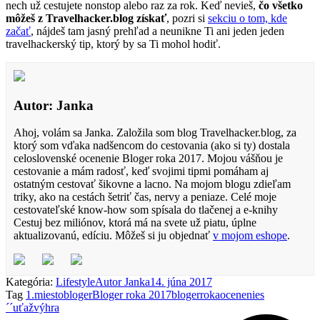
nech už cestujete nonstop alebo raz za rok. Keď nevieš,
čo všetko
môžeš z Travelhacker.blog získať
, pozri si
sekciu o tom, kde
začať
, nájdeš tam jasný prehľad a neunikne Ti ani jeden jeden
travelhackerský tip, ktorý by sa Ti mohol hodiť.
Autor: Janka
Ahoj, volám sa Janka. Založila som blog Travelhacker.blog, za
ktorý som vďaka nadšencom do cestovania (ako si ty) dostala
celoslovenské ocenenie Bloger roka 2017. Mojou vášňou je
cestovanie a mám radosť, keď svojimi tipmi pomáham aj
ostatným cestovať šikovne a lacno. Na mojom blogu zdieľam
triky, ako na cestách šetriť čas, nervy a peniaze. Celé moje
cestovateľské know-how som spísala do tlačenej a e-knihy
Cestuj bez miliónov, ktorá má na svete už piatu, úplne
aktualizovanú, edíciu. Môžeš si ju objednať
v mojom eshope
.
Kategória:
Lifestyle
Autor
Janka
14. júna 2017
Tag
1.miesto
bloger
Bloger roka 2017
blogerroka
ocenenie
s
´´uťaž
výhra