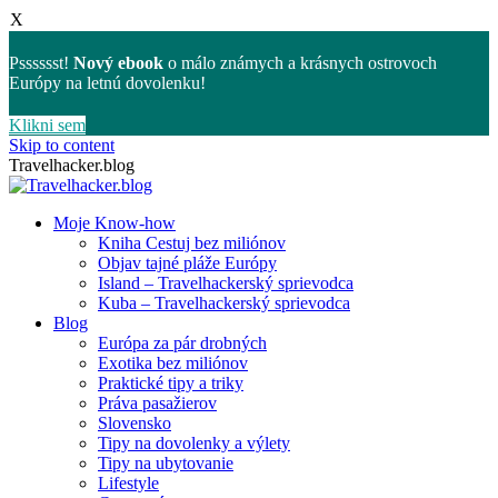
X
Psssssst!
Nový ebook
o málo známych a krásnych ostrovoch
Európy na letnú dovolenku!
Klikni sem
Skip to content
Travelhacker.blog
Moje Know-how
Kniha Cestuj bez miliónov
Objav tajné pláže Európy
Island – Travelhackerský sprievodca
Kuba – Travelhackerský sprievodca
Blog
Európa za pár drobných
Exotika bez miliónov
Praktické tipy a triky
Práva pasažierov
Slovensko
Tipy na dovolenky a výlety
Tipy na ubytovanie
Lifestyle