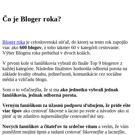
Čo je Bloger roka?
Bloger roka
je celoslovenská súťaž, do ktorej sa tento rok zapojilo
viac ako
600 blogov
, z toho takmer 60 v kategórii cestovanie.
Výber Blogera roka prebiehal v dvoch kolách.
V prvom kole si fanúšikovia vybrali do finále Top 9 blogerov z
každej kategórie. Následne finalistov hodnotila odborná porota na
základe kvality obsahu, jedinečnosti, komunikácie cez sociálne
médiá a vzhľadu blogu.
Som o to vďačnejšia, že si ma
ako jednotku vybrali jednak
fanúšikovia, jednak odborná porota.
Verným fanúšikom za úžasnú podporu sľubujem, že príde ešte
viac tipov
ako cestovať šikovne a lacno po svete a návodov ako si
plniť aj tie zdanlivo najnereálnejšie cestovateľské sny.
Nových fanúšikov a čitateľov tu srdečne vítam
a verím, že vám
pomôžem mojími tipmi a radami cestovať šikovnejšie a lacnejšie,