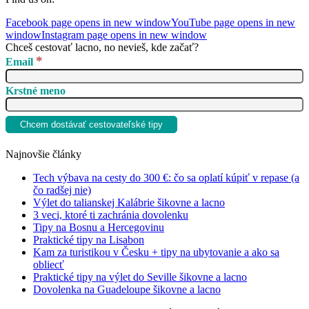
Facebook page opens in new window
YouTube page opens in new
window
Instagram page opens in new window
Chceš cestovať lacno, no nevieš, kde začať?
*
Email
Krstné meno
Najnovšie články
Tech výbava na cesty do 300 €: čo sa oplatí kúpiť v repase (a
čo radšej nie)
Výlet do talianskej Kalábrie šikovne a lacno
3 veci, ktoré ti zachránia dovolenku
Tipy na Bosnu a Hercegovinu
Praktické tipy na Lisabon
Kam za turistikou v Česku + tipy na ubytovanie a ako sa
obliecť
Praktické tipy na výlet do Seville šikovne a lacno
Dovolenka na Guadeloupe šikovne a lacno