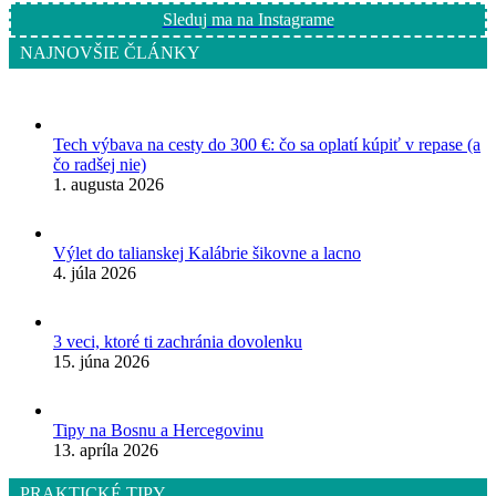
Sleduj ma na Instagrame
NAJNOVŠIE ČLÁNKY
Tech výbava na cesty do 300 €: čo sa oplatí kúpiť v repase (a
čo radšej nie)
1. augusta 2026
Výlet do talianskej Kalábrie šikovne a lacno
4. júla 2026
3 veci, ktoré ti zachránia dovolenku
15. júna 2026
Tipy na Bosnu a Hercegovinu
13. apríla 2026
PRAKTICKÉ TIPY