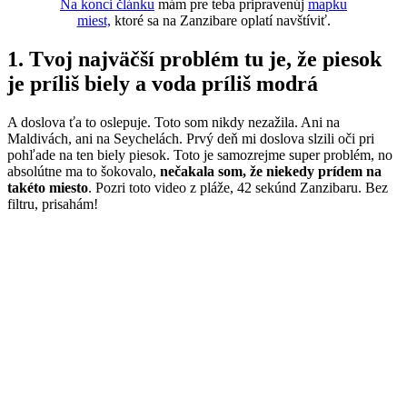
Na konci článku
mám pre teba pripravenúj
mapku
miest,
ktoré sa na Zanzibare oplatí navštíviť.
1. Tvoj najväčší problém tu je, že piesok
je príliš biely a voda príliš modrá
A doslova ťa to oslepuje. Toto som nikdy nezažila. Ani na
Maldivách, ani na Seychelách. Prvý deň mi doslova slzili oči pri
pohľade na ten biely piesok. Toto je samozrejme super problém, no
absolútne ma to šokovalo,
nečakala som, že niekedy prídem na
takéto miesto
. Pozri toto video z pláže, 42 sekúnd Zanzibaru. Bez
filtru, prisahám!