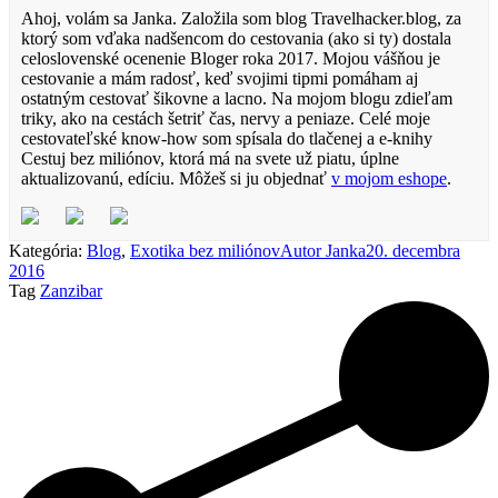
Ahoj, volám sa Janka. Založila som blog Travelhacker.blog, za
ktorý som vďaka nadšencom do cestovania (ako si ty) dostala
celoslovenské ocenenie Bloger roka 2017. Mojou vášňou je
cestovanie a mám radosť, keď svojimi tipmi pomáham aj
ostatným cestovať šikovne a lacno. Na mojom blogu zdieľam
triky, ako na cestách šetriť čas, nervy a peniaze. Celé moje
cestovateľské know-how som spísala do tlačenej a e-knihy
Cestuj bez miliónov, ktorá má na svete už piatu, úplne
aktualizovanú, edíciu. Môžeš si ju objednať
v mojom eshope
.
Kategória:
Blog
,
Exotika bez miliónov
Autor
Janka
20. decembra
2016
Tag
Zanzibar