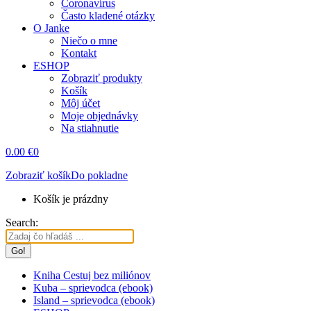
Coronavírus
Často kladené otázky
O Janke
Niečo o mne
Kontakt
ESHOP
Zobraziť produkty
Košík
Môj účet
Moje objednávky
Na stiahnutie
0.00
€
0
Zobraziť košík
Do pokladne
Košík je prázdny
Search:
Kniha Cestuj bez miliónov
Kuba – sprievodca (ebook)
Island – sprievodca (ebook)