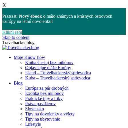
X
Psssssst!
Nový ebook
o málo známych a krásnych ostrovoch
Európy na letnú dovolenku!
Klikni sem
Skip to content
Travelhacker.blog
Moje Know-how
Kniha Cestuj bez miliónov
Objav tajné pláže Európy
Island – Travelhackerský sprievodca
Kuba – Travelhackerský sprievodca
Blog
Európa za pár drobných
Exotika bez miliónov
Praktické tipy a triky
Práva pasažierov
Slovensko
Tipy na dovolenky a výlety
Tipy na ubytovanie
Lifestyle