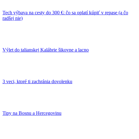
Tech výbava na cesty do 300 €: čo sa oplatí kúpiť v repase (a čo
radšej nie)
Výlet do talianskej Kalábrie šikovne a lacno
3 veci, ktoré ti zachránia dovolenku
Tipy na Bosnu a Hercegovinu