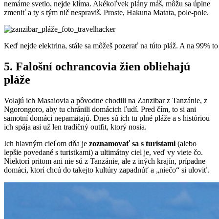
nemáme svetlo, nejde klíma. Akékoľvek plány máš, môžu sa úplne
zmeniť a ty s tým nič nespraviš. Proste, Hakuna Matata, pole-pole.
Keď nejde elektrina, stále sa môžeš pozerať na túto pláž. A na 99% to 
5. Falošní ochrancovia žien obliehajú
pláže
Volajú ich Masaiovia a pôvodne chodili na Zanzibar z Tanzánie, z
Ngorongoro, aby tu chránili domácich ľudí. Pred čím, to si ani
samotní domáci nepamätajú. Dnes sú ich tu plné pláže a s históriou
ich spája asi už len tradičný outfit, ktorý nosia.
Ich hlavným cieľom dňa je
zoznamovať sa s turistami
(alebo
lepšie povedané s turistkami) a ultimátny ciel je, veď vy viete čo.
Niektorí pritom ani nie sú z Tanzánie, ale z iných krajín, prípadne
domáci, ktorí chcú do takejto kultúry zapadnúť a „niečo“ si uloviť.