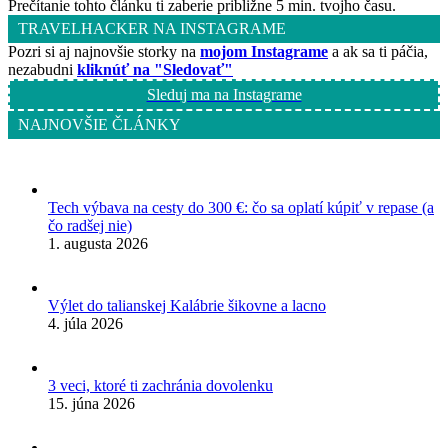
Prečítanie tohto článku ti zaberie približne 5 min. tvojho času.
TRAVELHACKER NA INSTAGRAME
Pozri si aj najnovšie storky na
mojom Instagrame
a ak sa ti páčia,
nezabudni
kliknúť na "Sledovať"
Sleduj ma na Instagrame
NAJNOVŠIE ČLÁNKY
Tech výbava na cesty do 300 €: čo sa oplatí kúpiť v repase (a
čo radšej nie)
1. augusta 2026
Výlet do talianskej Kalábrie šikovne a lacno
4. júla 2026
3 veci, ktoré ti zachránia dovolenku
15. júna 2026