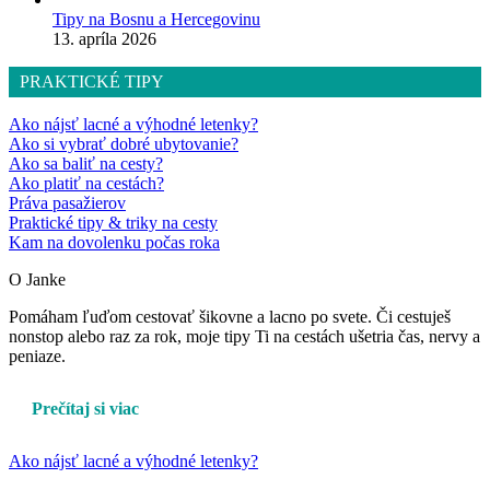
Tipy na Bosnu a Hercegovinu
13. apríla 2026
PRAKTICKÉ TIPY
Ako nájsť lacné a výhodné letenky?
Ako si vybrať dobré ubytovanie?
Ako sa baliť na cesty?
Ako platiť na cestách?
Práva pasažierov
Praktické tipy & triky na cesty
Kam na dovolenku počas roka
O Janke
Pomáham ľuďom cestovať šikovne a lacno po svete. Či cestuješ
nonstop alebo raz za rok, moje tipy Ti na cestách ušetria čas, nervy a
peniaze.
Prečítaj si viac
Ako nájsť lacné a výhodné letenky?