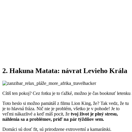
2. Hakuna Matata: návrat Levieho Krála
Cítiš ten pokoj? Cez fotku je to ťažké, možno je čas booknuť letenku a
Toto heslo si možno pamätáš z filmu Lion King, že? Tak vedz, že tu
je to hlavná fráza. Nič nie je problém, všetko je v pohode! Je to
veľmi nákazlivé a keď máš pocit, že
tvoj život je plný stresu,
náhlenia sa a problémov, príď na pár týždňov sem.
Domáci sú dosť fit, sú prirodzene extrovertní a kamarátski.