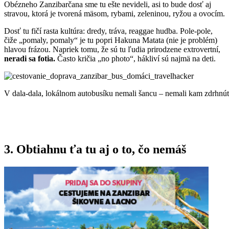
Obézneho Zanzibarčana sme tu ešte nevideli, asi to bude dosť aj
stravou, ktorá je tvorená mäsom, rybami, zeleninou, ryžou a ovocím.
Dosť tu fičí rasta kultúra: dredy, tráva, reaggae hudba. Pole-pole,
čiže „pomaly, pomaly“ je tu popri Hakuna Matata (nie je problém)
hlavou frázou. Napriek tomu, že sú tu ľudia prirodzene extrovertní,
neradi sa fotia.
Často kričia „no photo“, hákliví sú najmä na deti.
V dala-dala, lokálnom autobusíku nemali šancu – nemali kam zdrhnú
3. Obtiahnu ťa tu aj o to, čo nemáš