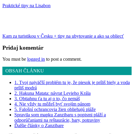
Praktické tipy na Lisabon
Kam za turistikou v Česku + tipy na ubytovanie a ako sa obliecť
Pridaj komentár
You must be
logged in
to post a comment.
OBSAH ČLÁNKU
1. Tvoj najväčší problém tu je, že piesok je príliš biely a voda
príliš modrá
2. Hakuna Matata: návrat Levieho Krála
3. Obtiahnu ťa tu aj o to, čo nemáš
4. Nie vždy tu môžeš byť svojím pánom
5. Falošní ochrancovia žien obliehajú pláže
Spravila som mapku Zanzibaru s popismi pláží a
odporúčaniami na reštaurácie, bary, potraviny
Ďalšie články o Zanzibare