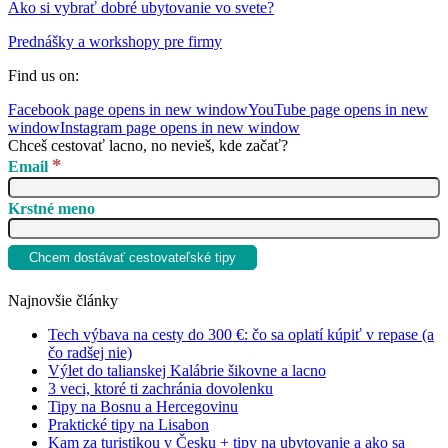
Ako si vybrať dobré ubytovanie vo svete?
Prednášky a workshopy pre firmy
Find us on:
Facebook page opens in new window
YouTube page opens in new
window
Instagram page opens in new window
Chceš cestovať lacno, no nevieš, kde začať?
*
Email
Krstné meno
Najnovšie články
Tech výbava na cesty do 300 €: čo sa oplatí kúpiť v repase (a
čo radšej nie)
Výlet do talianskej Kalábrie šikovne a lacno
3 veci, ktoré ti zachránia dovolenku
Tipy na Bosnu a Hercegovinu
Praktické tipy na Lisabon
Kam za turistikou v Česku + tipy na ubytovanie a ako sa