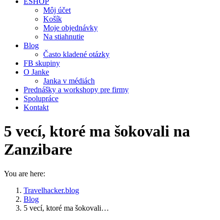
ESHOP
Môj účet
Košík
Moje objednávky
Na stiahnutie
Blog
Často kladené otázky
FB skupiny
O Janke
Janka v médiách
Prednášky a workshopy pre firmy
Spolupráce
Kontakt
5 vecí, ktoré ma šokovali na
Zanzibare
You are here:
Travelhacker.blog
Blog
5 vecí, ktoré ma šokovali…