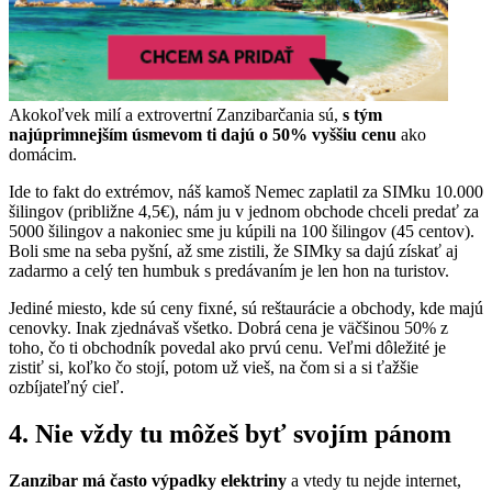
Akokoľvek milí a extrovertní Zanzibarčania sú,
s tým
najúprimnejším úsmevom ti dajú o 50% vyššiu cenu
ako
domácim.
Ide to fakt do extrémov, náš kamoš Nemec zaplatil za SIMku 10.000
šilingov (približne 4,5€), nám ju v jednom obchode chceli predať za
5000 šilingov a nakoniec sme ju kúpili na 100 šilingov (45 centov).
Boli sme na seba pyšní, až sme zistili, že SIMky sa dajú získať aj
zadarmo a celý ten humbuk s predávaním je len hon na turistov.
Jediné miesto, kde sú ceny fixné, sú reštaurácie a obchody, kde majú
cenovky. Inak zjednávaš všetko. Dobrá cena je väčšinou 50% z
toho, čo ti obchodník povedal ako prvú cenu. Veľmi dôležité je
zistiť si, koľko čo stojí, potom už vieš, na čom si a si ťažšie
ozbíjateľný cieľ.
4. Nie vždy tu môžeš byť svojím pánom
Zanzibar má často výpadky elektriny
a vtedy tu nejde internet,