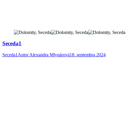
Seceda1
Seceda1
Autor
Alexandra Mlynárová
18. septembra 2024