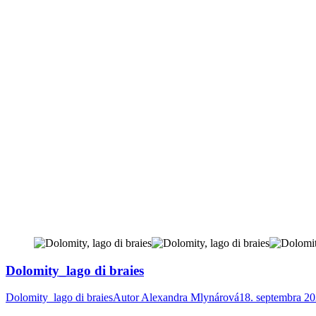
Dolomity_lago di braies
Dolomity_lago di braies
Autor
Alexandra Mlynárová
18. septembra 2