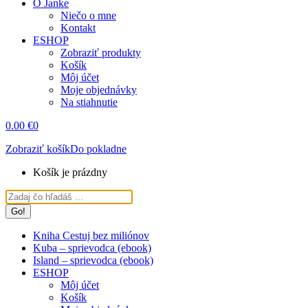
O Janke
Niečo o mne
Kontakt
ESHOP
Zobraziť produkty
Košík
Môj účet
Moje objednávky
Na stiahnutie
0.00
€
0
Zobraziť košík
Do pokladne
Košík je prázdny
Search:
Kniha Cestuj bez miliónov
Kuba – sprievodca (ebook)
Island – sprievodca (ebook)
ESHOP
Môj účet
Košík