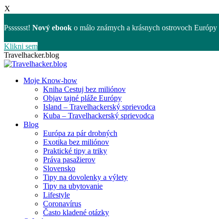
X
Psssssst!
Nový ebook
o málo známych a krásnych ostrovoch Európy 
Klikni sem
Skip
Travelhacker.blog
to
content
Moje Know-how
Kniha Cestuj bez miliónov
Objav tajné pláže Európy
Island – Travelhackerský sprievodca
Kuba – Travelhackerský sprievodca
Blog
Európa za pár drobných
Exotika bez miliónov
Praktické tipy a triky
Práva pasažierov
Slovensko
Tipy na dovolenky a výlety
Tipy na ubytovanie
Lifestyle
Coronavírus
Často kladené otázky