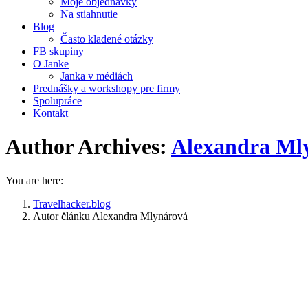
Moje objednávky
Na stiahnutie
Blog
Často kladené otázky
FB skupiny
O Janke
Janka v médiách
Prednášky a workshopy pre firmy
Spolupráce
Kontakt
Author Archives:
Alexandra Ml
You are here:
Travelhacker.blog
Autor článku Alexandra Mlynárová