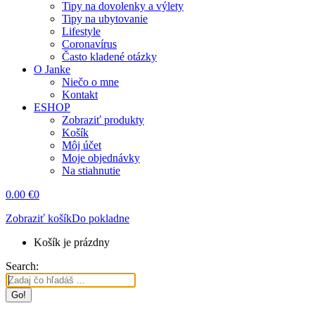
Tipy na dovolenky a výlety
Tipy na ubytovanie
Lifestyle
Coronavírus
Často kladené otázky
O Janke
Niečo o mne
Kontakt
ESHOP
Zobraziť produkty
Košík
Môj účet
Moje objednávky
Na stiahnutie
0.00
€
0
Zobraziť košík
Do pokladne
Košík je prázdny
Search: