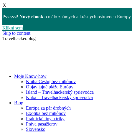
X
Psssssst!
Nový ebook
o málo známych a krásnych ostrovoch Európy 
Klikni sem
Skip to content
Travelhacker.blog
Moje Know-how
Kniha Cestuj bez miliónov
Objav tajné pláže Európy
Island – Travelhackerský sprievodca
Kuba – Travelhackerský sprievodca
Blog
Európa za pár drobných
Exotika bez miliónov
Praktické tipy a triky
Práva pasažierov
Slovensko