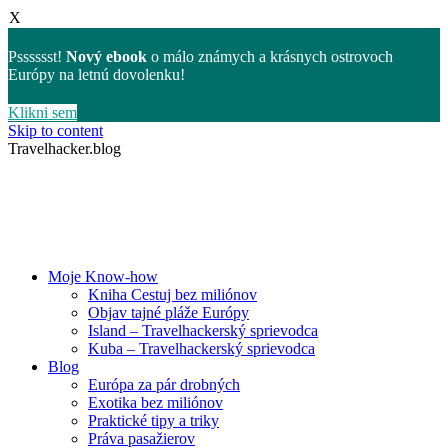
X
Psssssst!
Nový ebook
o málo známych a krásnych ostrovoch
Európy na letnú dovolenku!
Klikni sem
Skip to content
Travelhacker.blog
Moje Know-how
Kniha Cestuj bez miliónov
Objav tajné pláže Európy
Island – Travelhackerský sprievodca
Kuba – Travelhackerský sprievodca
Blog
Európa za pár drobných
Exotika bez miliónov
Praktické tipy a triky
Práva pasažierov
Slovensko
Tipy na dovolenky a výlety
Tipy na ubytovanie
Lifestyle