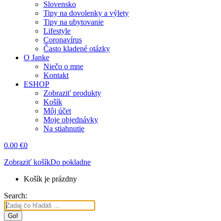
Coronavírus
Často kladené otázky
O Janke
Niečo o mne
Kontakt
ESHOP
Zobraziť produkty
Košík
Môj účet
Moje objednávky
Na stiahnutie
0.00
€
0
Zobraziť košík
Do pokladne
Košík je prázdny
Search:
Kniha Cestuj bez miliónov
Kuba – sprievodca (ebook)
Island – sprievodca (ebook)