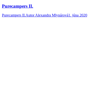
Purecampers II.
Purecampers II.
Autor
Alexandra Mlynárová
1. júna 2020