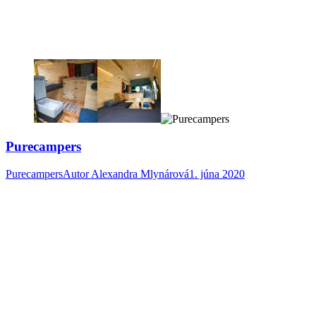
Purecampers
Purecampers
Autor
Alexandra Mlynárová
1. júna 2020