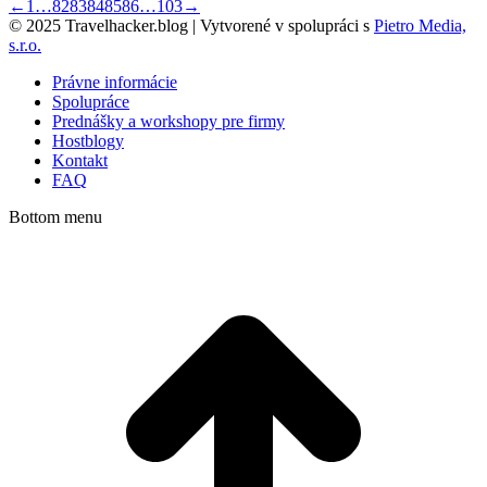
←
1
…
82
83
84
85
86
…
103
→
© 2025 Travelhacker.blog | Vytvorené v spolupráci s
Pietro Media,
s.r.o.
Právne informácie
Spolupráce
Prednášky a workshopy pre firmy
Hostblogy
Kontakt
FAQ
Bottom menu