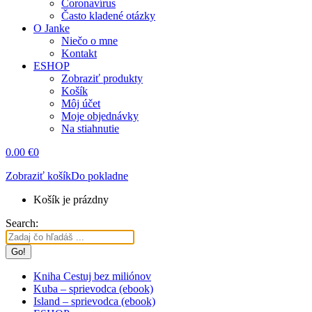
Coronavírus
Často kladené otázky
O Janke
Niečo o mne
Kontakt
ESHOP
Zobraziť produkty
Košík
Môj účet
Moje objednávky
Na stiahnutie
0.00
€
0
Zobraziť košík
Do pokladne
Košík je prázdny
Search:
Kniha Cestuj bez miliónov
Kuba – sprievodca (ebook)
Island – sprievodca (ebook)