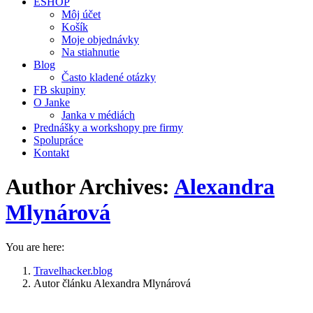
ESHOP
Môj účet
Košík
Moje objednávky
Na stiahnutie
Blog
Často kladené otázky
FB skupiny
O Janke
Janka v médiách
Prednášky a workshopy pre firmy
Spolupráce
Kontakt
Author Archives:
Alexandra
Mlynárová
You are here:
Travelhacker.blog
Autor článku Alexandra Mlynárová