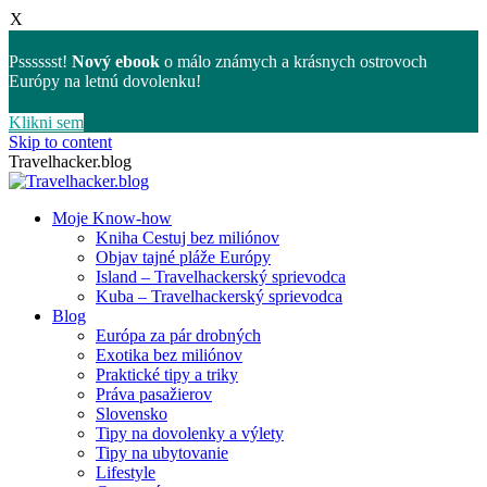
X
Psssssst!
Nový ebook
o málo známych a krásnych ostrovoch
Európy na letnú dovolenku!
Klikni sem
Skip to content
Travelhacker.blog
Moje Know-how
Kniha Cestuj bez miliónov
Objav tajné pláže Európy
Island – Travelhackerský sprievodca
Kuba – Travelhackerský sprievodca
Blog
Európa za pár drobných
Exotika bez miliónov
Praktické tipy a triky
Práva pasažierov
Slovensko
Tipy na dovolenky a výlety
Tipy na ubytovanie
Lifestyle