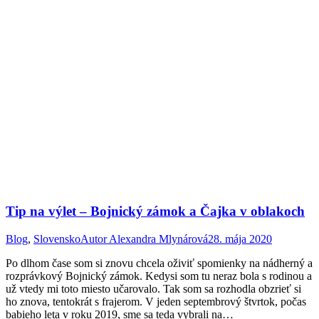
Tip na výlet – Bojnický zámok a Čajka v oblakoch
Blog
,
Slovensko
Autor
Alexandra Mlynárová
28. mája 2020
Po dlhom čase som si znovu chcela oživiť spomienky na nádherný a
rozprávkový Bojnický zámok. Kedysi som tu neraz bola s rodinou a
už vtedy mi toto miesto učarovalo. Tak som sa rozhodla obzrieť si
ho znova, tentokrát s frajerom. V jeden septembrový štvrtok, počas
babieho leta v roku 2019, sme sa teda vybrali na…