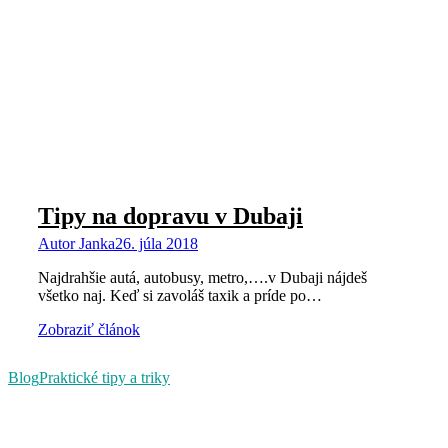
Tipy na dopravu v Dubaji
Autor
Janka
26. júla 2018
Najdrahšie autá, autobusy, metro,….v Dubaji nájdeš
všetko naj. Keď si zavoláš taxik a príde po…
Zobraziť článok
Blog
Praktické tipy a triky