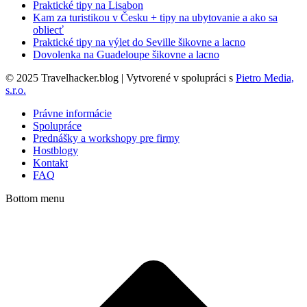
Praktické tipy na Lisabon
Kam za turistikou v Česku + tipy na ubytovanie a ako sa
obliecť
Praktické tipy na výlet do Seville šikovne a lacno
Dovolenka na Guadeloupe šikovne a lacno
© 2025 Travelhacker.blog | Vytvorené v spolupráci s
Pietro Media,
s.r.o.
Právne informácie
Spolupráce
Prednášky a workshopy pre firmy
Hostblogy
Kontakt
FAQ
Bottom menu
t
T