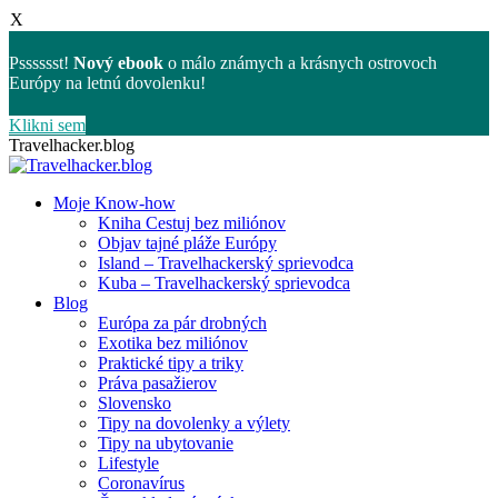
X
Psssssst!
Nový ebook
o málo známych a krásnych ostrovoch
Európy na letnú dovolenku!
Klikni sem
Skip
Travelhacker.blog
to
content
Moje Know-how
Kniha Cestuj bez miliónov
Objav tajné pláže Európy
Island – Travelhackerský sprievodca
Kuba – Travelhackerský sprievodca
Blog
Európa za pár drobných
Exotika bez miliónov
Praktické tipy a triky
Práva pasažierov
Slovensko
Tipy na dovolenky a výlety
Tipy na ubytovanie
Lifestyle
Coronavírus