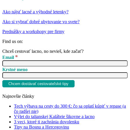
Ako nájsť lacné a výhodné letenky?
Ako si vybrať dobré ubytovanie vo svete?
Prednášky a workshopy pre firmy
Find us on:
Facebook
YouTube
Instagram
Chceš cestovať lacno, no nevieš, kde začať?
page
page
page
*
Email
opens
opens
opens
in
in
in
Krstné meno
new
new
new
window
window
window
Najnovšie články
Tech výbava na cesty do 300 €: čo sa oplatí kúpiť v repase (a
čo radšej nie)
Výlet do talianskej Kalábrie šikovne a lacno
3 veci, ktoré ti zachránia dovolenku
Tipy na Bosnu a Hercegovinu