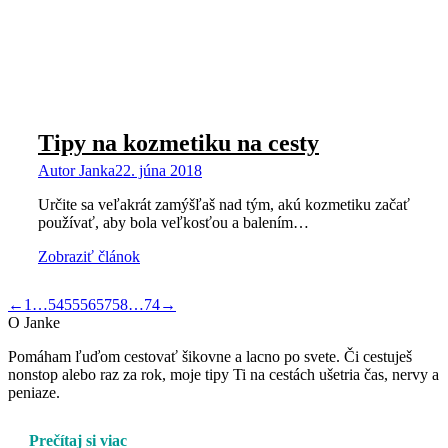
Tipy na kozmetiku na cesty
Autor
Janka
22. júna 2018
Určite sa veľakrát zamýšľaš nad tým, akú kozmetiku začať
používať, aby bola veľkosťou a balením…
Zobraziť článok
←
1
…
54
55
56
57
58
…
74
→
O Janke
Pomáham ľuďom cestovať šikovne a lacno po svete. Či cestuješ
nonstop alebo raz za rok, moje tipy Ti na cestách ušetria čas, nervy a
peniaze.
Prečítaj si viac