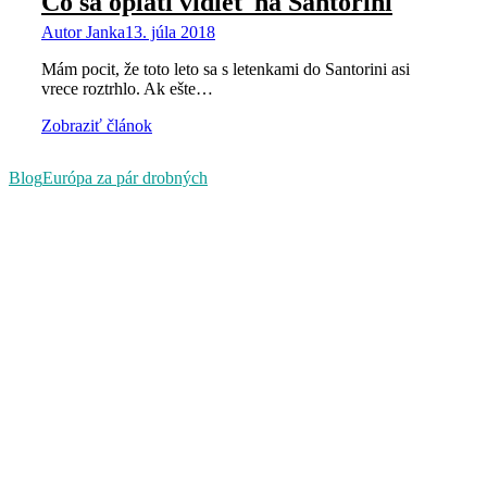
Čo sa oplatí vidieť na Santorini
Autor
Janka
13. júla 2018
Mám pocit, že toto leto sa s letenkami do Santorini asi
vrece roztrhlo. Ak ešte…
Zobraziť článok
Blog
Európa za pár drobných