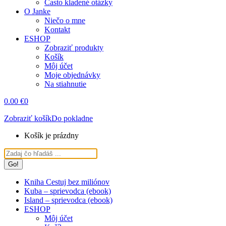
Často kladené otázky
O Janke
Niečo o mne
Kontakt
ESHOP
Zobraziť produkty
Košík
Môj účet
Moje objednávky
Na stiahnutie
0.00
€
0
Zobraziť košík
Do pokladne
Košík je prázdny
Search:
Kniha Cestuj bez miliónov
Kuba – sprievodca (ebook)
Island – sprievodca (ebook)
ESHOP
Môj účet