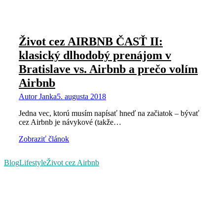
Život cez AIRBNB ČASŤ II:
klasický dlhodobý prenájom v
Bratislave vs. Airbnb a prečo volím
Airbnb
Autor
Janka
5. augusta 2018
Jedna vec, ktorú musím napísať hneď na začiatok – bývať
cez Airbnb je návykové (takže…
Zobraziť článok
Blog
Lifestyle
Život cez Airbnb