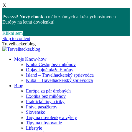
X
Psssssst!
Nový ebook
o málo známych a krásnych ostrovoch
Európy na letnú dovolenku!
Klikni sem
Skip to content
Travelhacker.blog
Moje Know-how
Kniha Cestuj bez miliónov
Objav tajné pláže Európy
Island – Travelhackerský sprievodca
Kuba – Travelhackerský sprievodca
Blog
Európa za pár drobných
Exotika bez miliónov
Praktické tipy a triky
Práva pasažierov
Slovensko
Tipy na dovolenky a výlety
Tipy na ubytovanie
Lifestyle