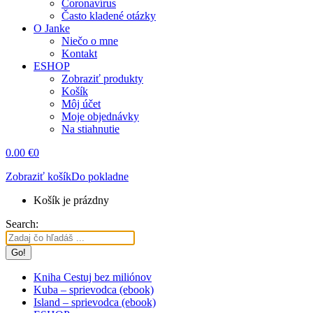
Coronavírus
Často kladené otázky
O Janke
Niečo o mne
Kontakt
ESHOP
Zobraziť produkty
Košík
Môj účet
Moje objednávky
Na stiahnutie
0.00
€
0
Zobraziť košík
Do pokladne
Košík je prázdny
Search:
Kniha Cestuj bez miliónov
Kuba – sprievodca (ebook)
Island – sprievodca (ebook)