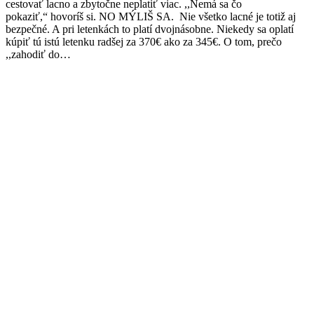
cestovať lacno a zbytočne neplatiť viac. ,,Nemá sa čo
pokaziť,“ hovoríš si. NO MÝLIŠ SA. Nie všetko lacné je totiž aj
bezpečné. A pri letenkách to platí dvojnásobne. Niekedy sa oplatí
kúpiť tú istú letenku radšej za 370€ ako za 345€. O tom, prečo
,,zahodiť do…