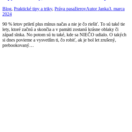
Blog
,
Praktické tipy a triky
,
Práva pasažierov
Autor
Janka
3. marca
2024
90 % letov priletí plus mínus načas a nie je čo riešiť. To sú také tie
lety, ktoré začnú a skončia a v pamäti zostanú krásne oblaky či
západ slnka. No potom sú tu také, kde sa NIEČO udialo. O takých
si dnes povieme a vysvetlím ti, čo robiť, ak je bol let zrušený,
prebookovaný…