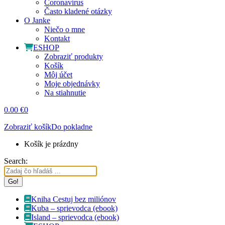
Coronavírus
Často kladené otázky
O Janke
Niečo o mne
Kontakt
ESHOP
Zobraziť produkty
Košík
Môj účet
Moje objednávky
Na stiahnutie
0.00
€
0
Zobraziť košík
Do pokladne
Košík je prázdny
Search:
Kniha Cestuj bez miliónov
Kuba – sprievodca (ebook)
Island – sprievodca (ebook)