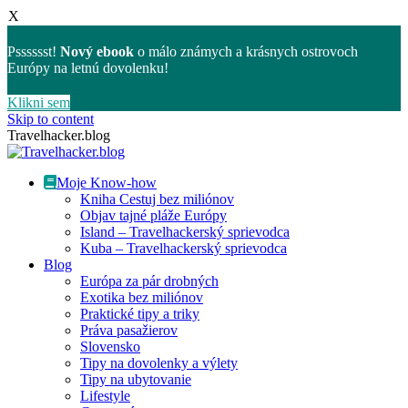
X
Psssssst!
Nový ebook
o málo známych a krásnych ostrovoch
Európy na letnú dovolenku!
Klikni sem
Skip to content
Travelhacker.blog
Moje Know-how
Kniha Cestuj bez miliónov
Objav tajné pláže Európy
Island – Travelhackerský sprievodca
Kuba – Travelhackerský sprievodca
Blog
Európa za pár drobných
Exotika bez miliónov
Praktické tipy a triky
Práva pasažierov
Slovensko
Tipy na dovolenky a výlety
Tipy na ubytovanie
Lifestyle