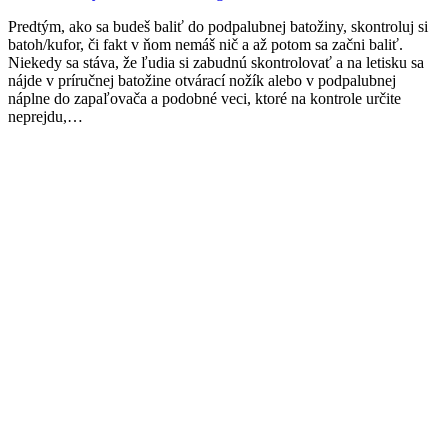
Predtým, ako sa budeš baliť do podpalubnej batožiny, skontroluj si
batoh/kufor, či fakt v ňom nemáš nič a až potom sa začni baliť.
Niekedy sa stáva, že ľudia si zabudnú skontrolovať a na letisku sa
nájde v príručnej batožine otvárací nožík alebo v podpalubnej
náplne do zapaľovača a podobné veci, ktoré na kontrole určite
neprejdu,…