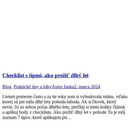
Checklist s tipmi, ako prežiť dlhý let
Blog
,
Praktické tipy a triky
Autor
Janka
2. marca 2024
Lietam pomerne často a za tie roky som si vybudovala rutinu, vďaka
ktorej sú pre mňa dlhé lety pohoda-lahoda. Ak si človek, ktorý
nevie, čo so sebou počas dlhého letu, prečítaj si tento krátky článok
a aplikuj body z checklistu. Ako prežiť dlhý let v pohode Tu je môj
zoznam 7 tipov, ktoré aplikujem pri…