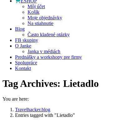
ESHOP
Môj účet
Košík
Moje objednávky
Na stiahnutie
Blog
Často kladené otázky
FB skupiny
O Janke
Janka v médiách
Prednášky a workshopy pre firmy
Spolupráce
Kontakt
Tag Archives:
Lietadlo
You are here:
Travelhacker.blog
Entries tagged with "Lietadlo"