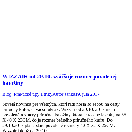
WIZZAIR od 29.10. zväčšuje rozmer povolenej
batožiny
Blog
,
Praktické tipy a triky
Autor
Janka
19. júla 2017
Skvelá novinka pre všetkých, ktorí radi nosia so sebou na cesty
príručný kufor, či väčší ruksak. Wizzair od 29.10. 2017 mení
povolené rozmery príručnej batožiny, ktorá je v cene letenky na 55
X 40 X 23CM, čo je rozmer bežného príručného kufru. Do
29.10.2017 platia staré povolené rozmery 42 X 32 X 25CM.
Wizzair tak už od 29.10.…