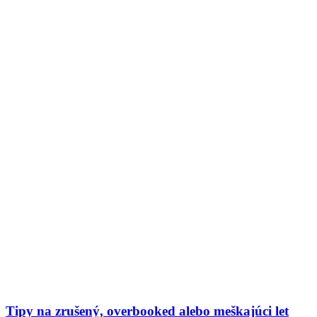
Tipy na zrušený, overbooked alebo meškajúci let