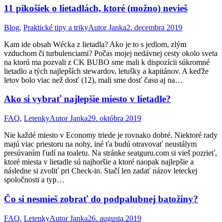
11 pikošiek o lietadlách, ktoré (možno) nevieš
Blog
,
Praktické tipy a triky
Autor
Janka
2. decembra 2019
Kam ide obsah Wécka z lietadla? Ako je to s jedlom, zlým
vzduchom či turbulenciami? Počas mojej nedávnej cesty okolo sveta
na ktorú ma pozvali z CK BUBO sme mali k dispozícii súkromné
lietadlo a tých najlepších stewardov, letušky a kapitánov. A keďže
letov bolo viac než dosť (12), mali sme dosť času aj na…
Ako si vybrať najlepšie miesto v lietadle?
FAQ
,
Letenky
Autor
Janka
29. októbra 2019
Nie každé miesto v Economy triede je rovnako dobré. Niektoré rady
majú viac priestoru na nohy, iné ťa budú otravovať neustálym
presúvaním ľudí na toaletu. Na stránke seatguru.com si vieš pozrieť,
ktoré miesta v lietadle sú najhoršie a ktoré naopak najlepšie a
následne si zvoliť pri Check-in. Stačí len zadať názov leteckej
spoločnosti a typ…
Čo si nesmieš zobrať do podpalubnej batožiny?
FAQ
,
Letenky
Autor
Janka
26. augusta 2019