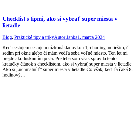
Checklist s tipmi, ako si vybrať super miesta v
lietadle
Blog
,
Praktické tipy a triky
Autor
Janka
1. marca 2024
Keď cestujem cestujem nízkonákladovkou 1,5 hodiny, neriešim, či
sedím pri okne alebo či mám vedľa seba voľné miesto. Ten let mi
prejde ako lusknutím prsta. Pre teba som však spravila tento
kratučký článok s checklistom, ako si vybrať super miesta v lietadle.
Ako si ,,uchmatnúť“ super miesta v lietadle Čo však, keď ťa čaká 8-
hodinový…