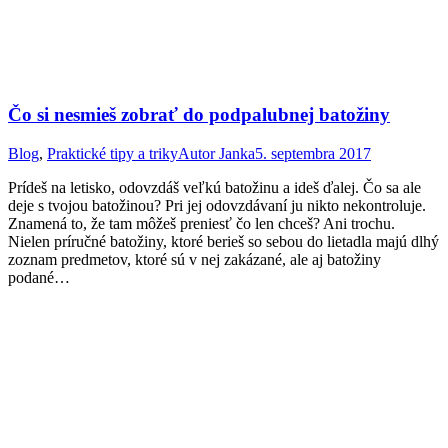
Čo si nesmieš zobrať do podpalubnej batožiny
Blog
,
Praktické tipy a triky
Autor
Janka
5. septembra 2017
Prídeš na letisko, odovzdáš veľkú batožinu a ideš ďalej. Čo sa ale
deje s tvojou batožinou? Pri jej odovzdávaní ju nikto nekontroluje.
Znamená to, že tam môžeš preniesť čo len chceš? Ani trochu.
Nielen príručné batožiny, ktoré berieš so sebou do lietadla majú dlhý
zoznam predmetov, ktoré sú v nej zakázané, ale aj batožiny
podané…