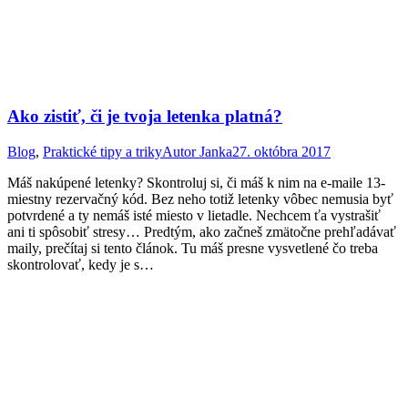
Ako zistiť, či je tvoja letenka platná?
Blog
,
Praktické tipy a triky
Autor
Janka
27. októbra 2017
Máš nakúpené letenky? Skontroluj si, či máš k nim na e-maile 13-
miestny rezervačný kód. Bez neho totiž letenky vôbec nemusia byť
potvrdené a ty nemáš isté miesto v lietadle. Nechcem ťa vystrašiť
ani ti spôsobiť stresy… Predtým, ako začneš zmätočne prehľadávať
maily, prečítaj si tento článok. Tu máš presne vysvetlené čo treba
skontrolovať, kedy je s…