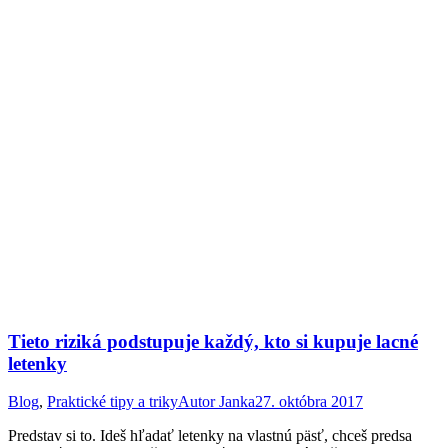
Tieto riziká podstupuje každý, kto si kupuje lacné
letenky
Blog
,
Praktické tipy a triky
Autor
Janka
27. októbra 2017
Predstav si to. Ideš hľadať letenky na vlastnú päsť, chceš predsa