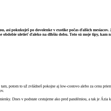
ou, asi pokukuješ po dovolenke v exotike počas ďalších mesiacov. Ja
ne obdobie uletieť ďaleko na dlhšiu dobu. Toto sú moje tipy, kam 
a tam, potom to už zvládneš pokojne aj low-costovo alebo za cenu prie
ov.
mienky. Dnes v podstate cestujeme ako pred pandémiou, a tak je Ázia k