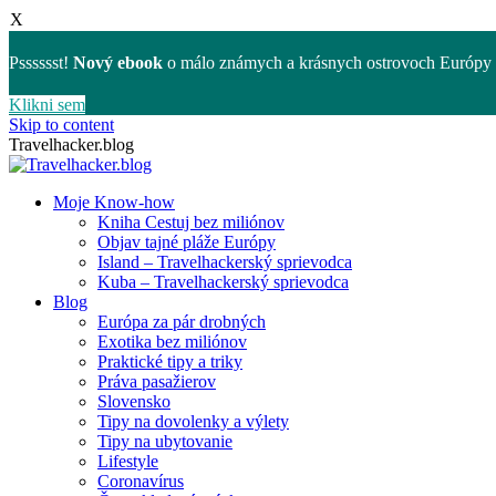
X
Psssssst!
Nový ebook
o málo známych a krásnych ostrovoch Európy 
Klikni sem
Skip to content
Travelhacker.blog
Moje Know-how
Kniha Cestuj bez miliónov
Objav tajné pláže Európy
Island – Travelhackerský sprievodca
Kuba – Travelhackerský sprievodca
Blog
Európa za pár drobných
Exotika bez miliónov
Praktické tipy a triky
Práva pasažierov
Slovensko
Tipy na dovolenky a výlety
Tipy na ubytovanie
Lifestyle
Coronavírus