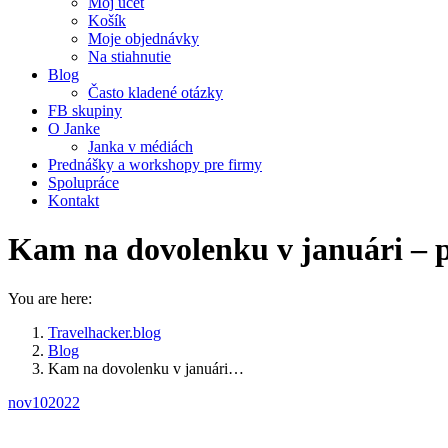
Môj účet
Košík
Moje objednávky
Na stiahnutie
Blog
Často kladené otázky
FB skupiny
O Janke
Janka v médiách
Prednášky a workshopy pre firmy
Spolupráce
Kontakt
Kam na dovolenku v januári – p
You are here:
Travelhacker.blog
Blog
Kam na dovolenku v januári…
nov
10
2022