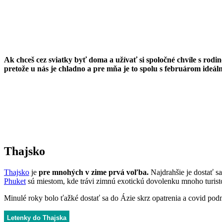
Ak chceš cez sviatky byť doma a užívať si spoločné chvíle s rodin
pretože u nás je chladno a pre mňa je to spolu s februárom ideál
Thajsko
Thajsko
je
pre mnohých v zime prvá voľba.
Najdrahšie je dostať s
Phuket
sú miestom, kde trávi zimnú exotickú dovolenku mnoho turist
Minulé roky bolo ťažké dostať sa do Ázie skrz opatrenia a covid pod
Letenky do Thajska