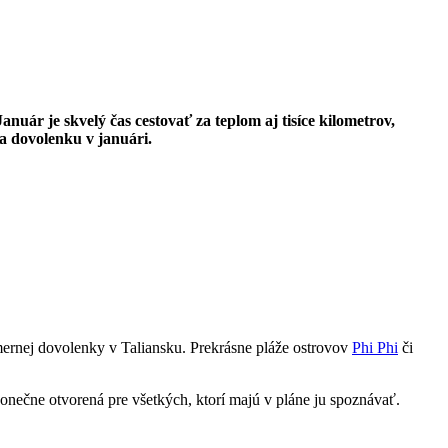
nuár je skvelý čas cestovať za teplom aj tisíce kilometrov,
na dovolenku v januári.
mernej dovolenky v Taliansku. Prekrásne pláže ostrovov
Phi Phi
či
onečne otvorená pre všetkých, ktorí majú v pláne ju spoznávať.