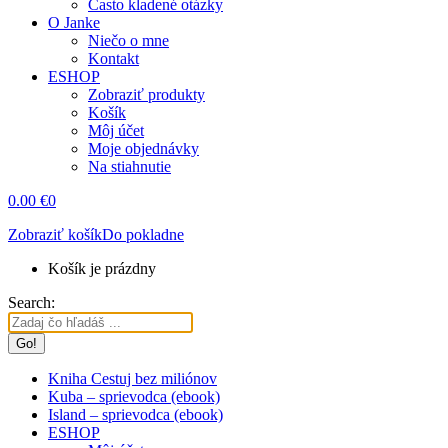
Často kladené otázky
O Janke
Niečo o mne
Kontakt
ESHOP
Zobraziť produkty
Košík
Môj účet
Moje objednávky
Na stiahnutie
0.00
€
0
Zobraziť košík
Do pokladne
Košík je prázdny
Search:
Kniha Cestuj bez miliónov
Kuba – sprievodca (ebook)
Island – sprievodca (ebook)
ESHOP